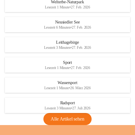
i
i
unzulässige Weingärten zu roden! Bitte 
Welterbe-Naturpark
e
e
helfen wir zusammen um unsere Winzer 
Lesezeit 1 Minute
•
27. Feb. 2026
d
d
vor den prognostizierten Ernteausfällen 
l
l
und den daraus folgenden wirtschaftlichen 
e
e
Neusiedler See
Schäden zu bewahren.
r
r
Lesezeit 6 Minuten
•
27. Feb. 2026
S
S
Verordnungen
e
e
Leithagebirge
04.08.2026
e
e
Lesezeit 3 Minuten
•
27. Feb. 2026
Maßnahmen zur Bekämpfung
der Goldgelben Vergilbung der
Sport
Rebe und der Amerikanischen
Lesezeit 1 Minute
•
27. Feb. 2026
Rebzikade
Anhang VBl. EU Nr. 18
Wassersport
_2026
Lesezeit 1 Minute
•
26. März 2026
1 Seite
•
1,4 MB
Radsport
VBl. EU Nr. 18_2026
Lesezeit 3 Minuten
•
27. Juli 2026
2 Seiten
•
2,1 MB
Alle Artikel sehen