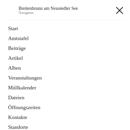
Breitenbrunn am Neusiedler See
Navigation
Breitenbrunn am Neusiedler See
Start
Amtstafel
Formulare
Beiträge
18 Schnellzugriffe
Artikel
Gemeindeservice
7 Schnellzugriffe
Alben
Veranstaltungen
+7
Müllkalender
Dateien
Öffnungszeiten
Kontakte
Hauptadresse
Standorte