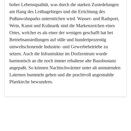
hoher Lebensqualität, was durch die starken Zusiedelungen 
am Hang des Leithagebirges und die Errichtung des 
Pußtawohnparks unterstrichen wird. Wasser- und Radsport, 
Wein, Kunst und Kulinarik sind die Markenzeichen eines 
Ortes, welcher es als einer der wenigen geschafft hat bei 
Betriebsansiedlungen auf stille und hundertprozentig 
umweltschonende Industrie- und Gewerbebetriebe zu 
setzen. Auch die Infrastruktur im Dorfzentrum wurde 
harmonisch an die noch immer erhaltene alte Bausbustanz 
angepaßt. So können Nachtschwärmer unter alt anmutenden 
Laternen bummeln gehen und die prachtvoll angestrahlte 
Pfarrkirche bewundern.

Der Weinbau dominert heute nicht mehr, ist aber integrativer 
Bestandteil der Kultur des Ortes, da man hier schon lange 
von Massenweinbau auf Qualitätsweinbau umgestellt hat. 
So ist es auch nicht verwunderlich, dass eines der historisch 
wertvollsten Gebäude die Ortsvinothek beherbergt und dass 
der Kellering ein beliebtes Ziel darstellt.
