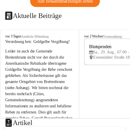
Alle Bekanntmachungen sehen
Aktuelle Beiträge
B
B
vor 3 Tagen
vor 2 Wochen
Amtliche Mitteilung
Veranstaltung
r
r
Verordnung betr. Goldgelbe Vergilbung!
e
e
Blutspenden
Leider ist auch die Gemeinde 
i
i
Sa., 29. Aug., 07:00 -
t
t
Breitenbrunn nicht vor der durch die 
e
e
Amerikanische Rebzikade übertragene 
n
n
Goldgelbe Vergilbung der Rebe verschont 
b
b
geblieben. Als Sicherheitszone gilt das 
r
r
gesamte Ortsgebiet von Breitenbrunn 
u
u
(siehe Anhang). Wir bitten nochmal die 
n
n
n
n
bereits mehrfach (Cities, 
a
a
Gemeindezeitung) ausgesendeten 
m
m
Informationen zu studieren und befallene 
N
N
Reben zu entfernen. Dies gilt auch für 
e
e
einzelne Reben. Gemäß Burgenländischen 
u
u
Artikel
Weinbaugesetz sind nicht gepflegte oder 
s
s