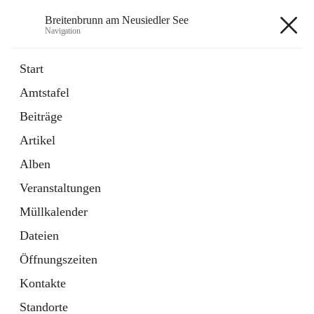
Breitenbrunn am Neusiedler See
Navigation
Breitenbrunn am Neusiedler See
Start
Amtstafel
Formulare
Beiträge
18 Schnellzugriffe
Artikel
Gemeindeservice
7 Schnellzugriffe
Alben
Veranstaltungen
+7
Müllkalender
Dateien
Öffnungszeiten
Kontakte
Hauptadresse
Standorte