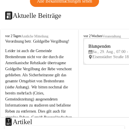
Alle Bekanntmachungen sehen
Aktuelle Beiträge
B
B
vor 2 Tagen
vor 2 Wochen
Amtliche Mitteilung
Veranstaltung
r
r
Verordnung betr. Goldgelbe Vergilbung!
e
e
Blutspenden
Leider ist auch die Gemeinde 
i
i
Sa., 29. Aug., 07:00 -
t
t
Breitenbrunn nicht vor der durch die 
e
e
Amerikanische Rebzikade übertragene 
n
n
Goldgelbe Vergilbung der Rebe verschont 
b
b
geblieben. Als Sicherheitszone gilt das 
r
r
gesamte Ortsgebiet von Breitenbrunn 
u
u
(siehe Anhang). Wir bitten nochmal die 
n
n
n
n
bereits mehrfach (Cities, 
a
a
Gemeindezeitung) ausgesendeten 
m
m
Informationen zu studieren und befallene 
N
N
Reben zu entfernen. Dies gilt auch für 
e
e
einzelne Reben. Gemäß Burgenländischen 
u
u
Artikel
Weinbaugesetz sind nicht gepflegte oder 
s
s