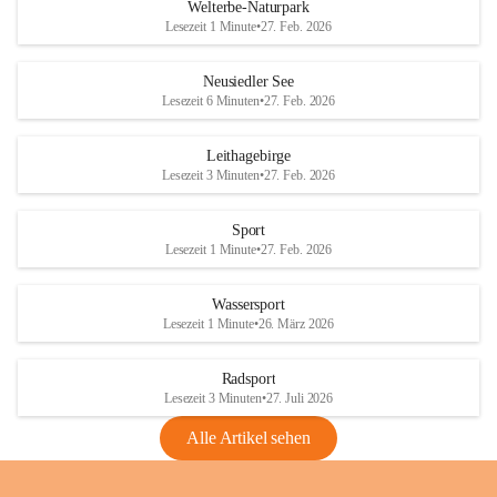
i
i
unzulässige Weingärten zu roden! Bitte 
Welterbe-Naturpark
e
e
helfen wir zusammen um unsere Winzer 
Lesezeit 1 Minute
•
27. Feb. 2026
d
d
vor den prognostizierten Ernteausfällen 
l
l
und den daraus folgenden wirtschaftlichen 
e
e
Neusiedler See
Schäden zu bewahren.
r
r
Lesezeit 6 Minuten
•
27. Feb. 2026
S
S
Verordnungen
e
e
Leithagebirge
04.08.2026
e
e
Lesezeit 3 Minuten
•
27. Feb. 2026
Maßnahmen zur Bekämpfung
der Goldgelben Vergilbung der
Sport
Rebe und der Amerikanischen
Lesezeit 1 Minute
•
27. Feb. 2026
Rebzikade
Anhang VBl. EU Nr. 18
Wassersport
_2026
Lesezeit 1 Minute
•
26. März 2026
1 Seite
•
1,4 MB
Radsport
VBl. EU Nr. 18_2026
Lesezeit 3 Minuten
•
27. Juli 2026
2 Seiten
•
2,1 MB
Alle Artikel sehen