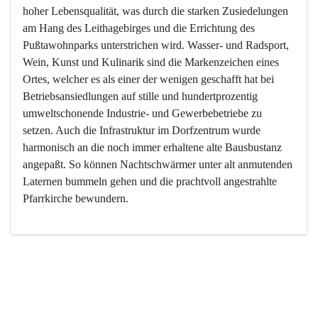
hoher Lebensqualität, was durch die starken Zusiedelungen 
am Hang des Leithagebirges und die Errichtung des 
Pußtawohnparks unterstrichen wird. Wasser- und Radsport, 
Wein, Kunst und Kulinarik sind die Markenzeichen eines 
Ortes, welcher es als einer der wenigen geschafft hat bei 
Betriebsansiedlungen auf stille und hundertprozentig 
umweltschonende Industrie- und Gewerbebetriebe zu 
setzen. Auch die Infrastruktur im Dorfzentrum wurde 
harmonisch an die noch immer erhaltene alte Bausbustanz 
angepaßt. So können Nachtschwärmer unter alt anmutenden 
Laternen bummeln gehen und die prachtvoll angestrahlte 
Pfarrkirche bewundern.

Der Weinbau dominert heute nicht mehr, ist aber integrativer 
Bestandteil der Kultur des Ortes, da man hier schon lange 
von Massenweinbau auf Qualitätsweinbau umgestellt hat. 
So ist es auch nicht verwunderlich, dass eines der historisch 
wertvollsten Gebäude die Ortsvinothek beherbergt und dass 
der Kellering ein beliebtes Ziel darstellt.
