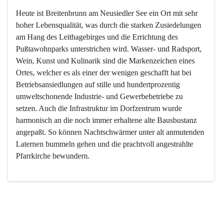
Heute ist Breitenbrunn am Neusiedler See ein Ort mit sehr 
hoher Lebensqualität, was durch die starken Zusiedelungen 
am Hang des Leithagebirges und die Errichtung des 
Pußtawohnparks unterstrichen wird. Wasser- und Radsport, 
Wein, Kunst und Kulinarik sind die Markenzeichen eines 
Ortes, welcher es als einer der wenigen geschafft hat bei 
Betriebsansiedlungen auf stille und hundertprozentig 
umweltschonende Industrie- und Gewerbebetriebe zu 
setzen. Auch die Infrastruktur im Dorfzentrum wurde 
harmonisch an die noch immer erhaltene alte Bausbustanz 
angepaßt. So können Nachtschwärmer unter alt anmutenden 
Laternen bummeln gehen und die prachtvoll angestrahlte 
Pfarrkirche bewundern.

Der Weinbau dominert heute nicht mehr, ist aber integrativer 
Bestandteil der Kultur des Ortes, da man hier schon lange 
von Massenweinbau auf Qualitätsweinbau umgestellt hat. 
So ist es auch nicht verwunderlich, dass eines der historisch 