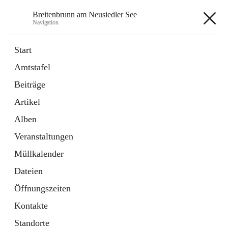
Breitenbrunn am Neusiedler See
Navigation
Breitenbrunn am Neusiedler See
Start
Amtstafel
Formulare
Beiträge
18 Schnellzugriffe
Artikel
Gemeindeservice
7 Schnellzugriffe
Alben
Veranstaltungen
+7
Müllkalender
Dateien
Öffnungszeiten
Kontakte
Hauptadresse
Standorte