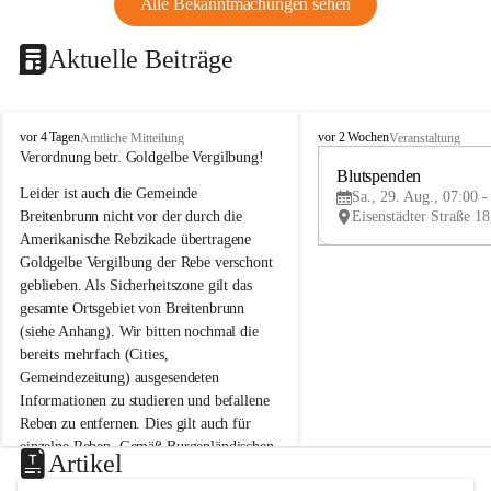
Alle Bekanntmachungen sehen
Aktuelle Beiträge
B
B
vor 4 Tagen
vor 2 Wochen
Amtliche Mitteilung
Veranstaltung
r
r
Verordnung betr. Goldgelbe Vergilbung!
e
e
Blutspenden
Leider ist auch die Gemeinde 
i
i
Sa., 29. Aug., 07:00 -
t
t
Breitenbrunn nicht vor der durch die 
e
e
Amerikanische Rebzikade übertragene 
n
n
Goldgelbe Vergilbung der Rebe verschont 
b
b
geblieben. Als Sicherheitszone gilt das 
r
r
gesamte Ortsgebiet von Breitenbrunn 
u
u
(siehe Anhang). Wir bitten nochmal die 
n
n
n
n
bereits mehrfach (Cities, 
a
a
Gemeindezeitung) ausgesendeten 
m
m
Informationen zu studieren und befallene 
N
N
Reben zu entfernen. Dies gilt auch für 
e
e
einzelne Reben. Gemäß Burgenländischen 
u
u
Artikel
Weinbaugesetz sind nicht gepflegte oder 
s
s