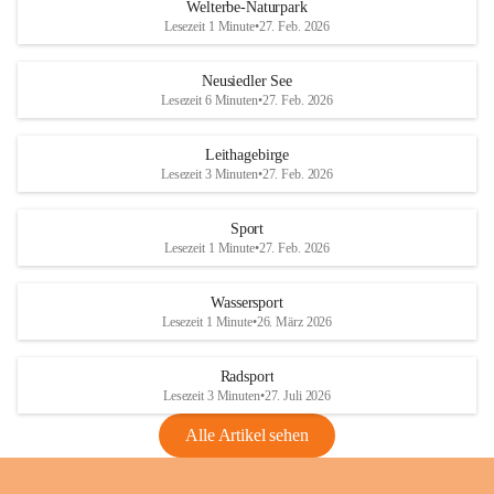
i
i
unzulässige Weingärten zu roden! Bitte 
Welterbe-Naturpark
e
e
helfen wir zusammen um unsere Winzer 
Lesezeit 1 Minute
•
27. Feb. 2026
d
d
vor den prognostizierten Ernteausfällen 
l
l
und den daraus folgenden wirtschaftlichen 
e
e
Neusiedler See
Schäden zu bewahren.
r
r
Lesezeit 6 Minuten
•
27. Feb. 2026
S
S
Verordnungen
e
e
Leithagebirge
04.08.2026
e
e
Lesezeit 3 Minuten
•
27. Feb. 2026
Maßnahmen zur Bekämpfung
der Goldgelben Vergilbung der
Sport
Rebe und der Amerikanischen
Lesezeit 1 Minute
•
27. Feb. 2026
Rebzikade
Anhang VBl. EU Nr. 18
Wassersport
_2026
Lesezeit 1 Minute
•
26. März 2026
1 Seite
•
1,4 MB
Radsport
VBl. EU Nr. 18_2026
Lesezeit 3 Minuten
•
27. Juli 2026
2 Seiten
•
2,1 MB
Alle Artikel sehen