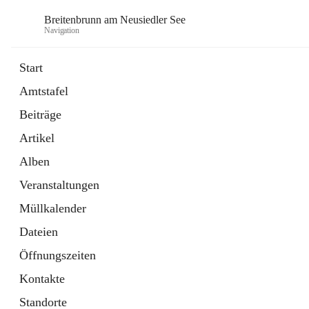
Breitenbrunn am Neusiedler See
Navigation
Start
Amtstafel
Formulare
Beiträge
18 Schnellzugriffe
Artikel
Gemeindeservice
7 Schnellzugriffe
Alben
Veranstaltungen
Müllkalender
Dateien
Öffnungszeiten
Kontakte
Standorte