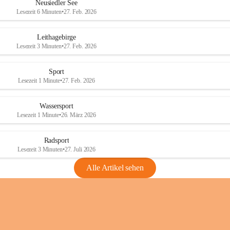
e
e
Neusiedler See
r
r
Lesezeit 6 Minuten
•
27. Feb. 2026
S
S
e
e
Leithagebirge
e
e
Lesezeit 3 Minuten
•
27. Feb. 2026
Sport
Lesezeit 1 Minute
•
27. Feb. 2026
Wassersport
Lesezeit 1 Minute
•
26. März 2026
Radsport
Lesezeit 3 Minuten
•
27. Juli 2026
Alle Artikel sehen