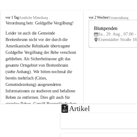
B
B
vor 1 Tag
vor 2 Wochen
Amtliche Mitteilung
Veranstaltung
r
r
Verordnung betr. Goldgelbe Vergilbung!
e
e
Blutspenden
Leider ist auch die Gemeinde 
i
i
Sa., 29. Aug., 07:00 -
t
t
Breitenbrunn nicht vor der durch die 
e
e
Amerikanische Rebzikade übertragene 
n
n
Goldgelbe Vergilbung der Rebe verschont 
b
b
geblieben. Als Sicherheitszone gilt das 
r
r
gesamte Ortsgebiet von Breitenbrunn 
u
u
(siehe Anhang). Wir bitten nochmal die 
n
n
n
n
bereits mehrfach (Cities, 
a
a
Gemeindezeitung) ausgesendeten 
m
m
Informationen zu studieren und befallene 
N
N
Reben zu entfernen. Dies gilt auch für 
e
e
einzelne Reben. Gemäß Burgenländischen 
u
u
Artikel
Weinbaugesetz sind nicht gepflegte oder 
s
s
i
i
unzulässige Weingärten zu roden! Bitte 
e
e
helfen wir zusammen um unsere Winzer 
d
d
vor den prognostizierten Ernteausfällen 
l
l
und den daraus folgenden wirtschaftlichen 