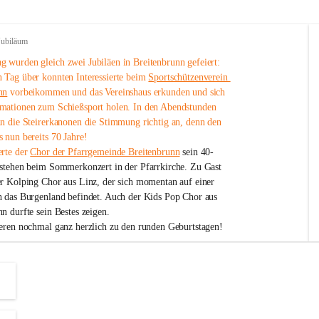
Jubiläum
 wurden gleich zwei Jubiläen in Breitenbrunn gefeiert: 
 Tag über konnten Interessierte beim 
Sportschützenverein 
nn
 vorbeikommen und das Vereinshaus erkunden und sich 
mationen zum Schießsport holen. In den Abendstunden 
nn die Steirerkanonen die Stimmung richtig an, denn den 
 nun bereits 70 Jahre!
rte der 
Chor der Pfarrgemeinde Breitenbrunn
 sein 40-
estehen beim Sommerkonzert in der Pfarrkirche. Zu Gast 
er Kolping Chor aus Linz, der sich momentan auf einer 
h das Burgenland befindet. Auch der Kids Pop Chor aus 
n durfte sein Bestes zeigen.
ieren nochmal ganz herzlich zu den runden Geburtstagen!