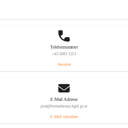
Eisenstädterstraße 18, 7091 Breitenbrunn am Neusiedler See, AUT
Auf Karte ansehen
Telefonnummer
+43 2683 5213
Anrufen
E-Mail Adresse
post@breitenbrunn.bgld.gv.at
E-Mail schreiben