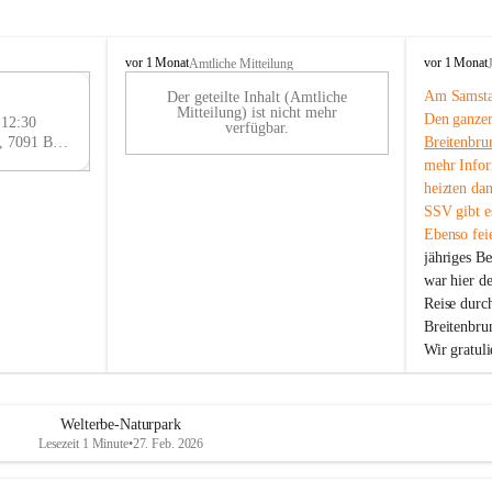
B
B
vor 1 Monat
vor 1 Monat
Amtliche Mitteilung
r
r
Am Samstag
Der geteilte Inhalt (Amtliche
e
e
29
Mitteilung) ist nicht mehr
Den ganzen
i
i
 12:30
AU
verfügbar.
t
t
Eisenstädter Straße 18, 7091 Breitenbrunn am Neusiedler See, AUT
Breitenbru
G
e
e
mehr Infor
n
n
heizten da
b
b
SSV gibt es
r
r
Ebenso feie
u
u
jähriges B
n
n
n
n
war hier d
a
a
Reise durc
m
m
Breitenbrun
N
N
Wir gratul
e
e
u
u
s
s
i
i
Welterbe-Naturpark
e
e
Lesezeit 1 Minute
•
27. Feb. 2026
d
d
l
l