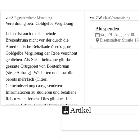
B
B
vor 3 Tagen
vor 2 Wochen
Amtliche Mitteilung
Veranstaltung
r
r
Verordnung betr. Goldgelbe Vergilbung!
e
e
Blutspenden
Leider ist auch die Gemeinde 
i
i
Sa., 29. Aug., 07:00 -
t
t
Breitenbrunn nicht vor der durch die 
e
e
Amerikanische Rebzikade übertragene 
n
n
Goldgelbe Vergilbung der Rebe verschont 
b
b
geblieben. Als Sicherheitszone gilt das 
r
r
gesamte Ortsgebiet von Breitenbrunn 
u
u
(siehe Anhang). Wir bitten nochmal die 
n
n
n
n
bereits mehrfach (Cities, 
a
a
Gemeindezeitung) ausgesendeten 
m
m
Informationen zu studieren und befallene 
N
N
Reben zu entfernen. Dies gilt auch für 
e
e
einzelne Reben. Gemäß Burgenländischen 
u
u
Artikel
Weinbaugesetz sind nicht gepflegte oder 
s
s
i
i
unzulässige Weingärten zu roden! Bitte 
e
e
helfen wir zusammen um unsere Winzer 
d
d
vor den prognostizierten Ernteausfällen 
l
l
und den daraus folgenden wirtschaftlichen 