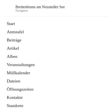
Breitenbrunn am Neusiedler See
Navigation
Start
Amtstafel
Formulare
Beiträge
18 Schnellzugriffe
Artikel
Gemeindeservice
7 Schnellzugriffe
Alben
Veranstaltungen
Müllkalender
Dateien
Öffnungszeiten
Kontakte
Standorte