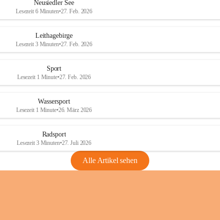
e
e
Neusiedler See
r
r
Lesezeit 6 Minuten
•
27. Feb. 2026
S
S
e
e
Leithagebirge
e
e
Lesezeit 3 Minuten
•
27. Feb. 2026
Sport
Lesezeit 1 Minute
•
27. Feb. 2026
Wassersport
Lesezeit 1 Minute
•
26. März 2026
Radsport
Lesezeit 3 Minuten
•
27. Juli 2026
Alle Artikel sehen