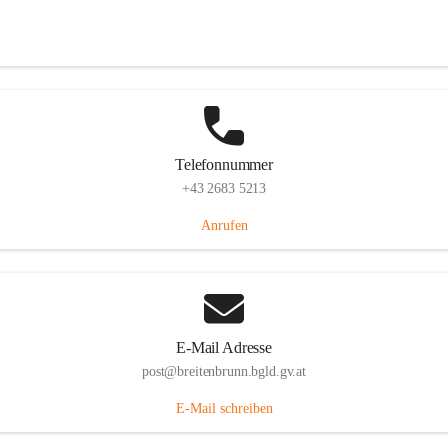
Eisenstädterstraße 18, 7091 Breitenbrunn am Neusiedler See, AUT
Auf Karte ansehen
Telefonnummer
+43 2683 5213
Anrufen
E-Mail Adresse
post@breitenbrunn.bgld.gv.at
E-Mail schreiben