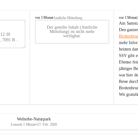
B
B
vor 1 Monat
vor 1 Monat
Amtliche Mitteilung
r
r
Am Samstag
Der geteilte Inhalt (Amtliche
e
e
29
Den ganzen
Mitteilung) ist nicht mehr
i
i
 12:30
AU
verfügbar.
Breitenbru
t
t
Eisenstädter Straße 18, 7091 Breitenbrunn am Neusiedler See, AUT
G
mehr Infor
e
e
heizten da
n
n
SSV gibt es
b
b
r
r
Ebenso feie
u
u
jähriges B
n
n
war hier d
n
n
Reise durc
a
a
Breitenbrun
m
m
Wir gratul
N
N
e
e
u
u
s
s
i
i
Welterbe-Naturpark
e
e
Lesezeit 1 Minute
•
27. Feb. 2026
d
d
l
l