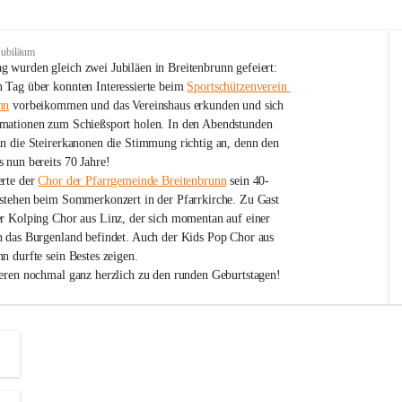
Jubiläum
 wurden gleich zwei Jubiläen in Breitenbrunn gefeiert: 
 Tag über konnten Interessierte beim 
Sportschützenverein 
nn
 vorbeikommen und das Vereinshaus erkunden und sich 
mationen zum Schießsport holen. In den Abendstunden 
nn die Steirerkanonen die Stimmung richtig an, denn den 
 nun bereits 70 Jahre!
rte der 
Chor der Pfarrgemeinde Breitenbrunn
 sein 40-
estehen beim Sommerkonzert in der Pfarrkirche. Zu Gast 
er Kolping Chor aus Linz, der sich momentan auf einer 
h das Burgenland befindet. Auch der Kids Pop Chor aus 
n durfte sein Bestes zeigen.
ieren nochmal ganz herzlich zu den runden Geburtstagen!