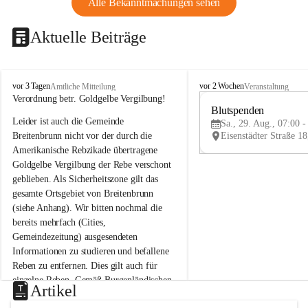
Alle Bekanntmachungen sehen
Aktuelle Beiträge
B
B
vor 3 Tagen
vor 2 Wochen
Amtliche Mitteilung
Veranstaltung
r
r
Verordnung betr. Goldgelbe Vergilbung!
e
e
Blutspenden
Leider ist auch die Gemeinde 
i
i
Sa., 29. Aug., 07:00 -
t
t
Breitenbrunn nicht vor der durch die 
e
e
Amerikanische Rebzikade übertragene 
n
n
Goldgelbe Vergilbung der Rebe verschont 
b
b
geblieben. Als Sicherheitszone gilt das 
r
r
gesamte Ortsgebiet von Breitenbrunn 
u
u
(siehe Anhang). Wir bitten nochmal die 
n
n
n
n
bereits mehrfach (Cities, 
a
a
Gemeindezeitung) ausgesendeten 
m
m
Informationen zu studieren und befallene 
N
N
Reben zu entfernen. Dies gilt auch für 
e
e
einzelne Reben. Gemäß Burgenländischen 
u
u
Artikel
Weinbaugesetz sind nicht gepflegte oder 
s
s