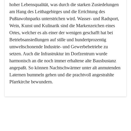
hoher Lebensqualität, was durch die starken Zusiedelungen 
am Hang des Leithagebirges und die Errichtung des 
Pußtawohnparks unterstrichen wird. Wasser- und Radsport, 
Wein, Kunst und Kulinarik sind die Markenzeichen eines 
Ortes, welcher es als einer der wenigen geschafft hat bei 
Betriebsansiedlungen auf stille und hundertprozentig 
umweltschonende Industrie- und Gewerbebetriebe zu 
setzen. Auch die Infrastruktur im Dorfzentrum wurde 
harmonisch an die noch immer erhaltene alte Bausbustanz 
angepaßt. So können Nachtschwärmer unter alt anmutenden 
Laternen bummeln gehen und die prachtvoll angestrahlte 
Pfarrkirche bewundern.

Der Weinbau dominert heute nicht mehr, ist aber integrativer 
Bestandteil der Kultur des Ortes, da man hier schon lange 
von Massenweinbau auf Qualitätsweinbau umgestellt hat. 
So ist es auch nicht verwunderlich, dass eines der historisch 
wertvollsten Gebäude die Ortsvinothek beherbergt und dass 
der Kellering ein beliebtes Ziel darstellt.
