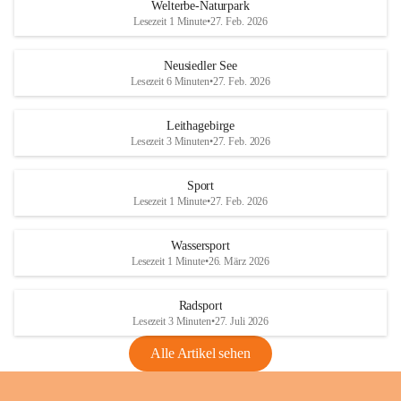
i
i
unzulässige Weingärten zu roden! Bitte 
Welterbe-Naturpark
e
e
helfen wir zusammen um unsere Winzer 
Lesezeit 1 Minute
•
27. Feb. 2026
d
d
vor den prognostizierten Ernteausfällen 
l
l
und den daraus folgenden wirtschaftlichen 
e
e
Neusiedler See
Schäden zu bewahren.
r
r
Lesezeit 6 Minuten
•
27. Feb. 2026
S
S
Verordnungen
e
e
Leithagebirge
04.08.2026
e
e
Lesezeit 3 Minuten
•
27. Feb. 2026
Maßnahmen zur Bekämpfung
der Goldgelben Vergilbung der
Sport
Rebe und der Amerikanischen
Lesezeit 1 Minute
•
27. Feb. 2026
Rebzikade
Anhang VBl. EU Nr. 18
Wassersport
_2026
Lesezeit 1 Minute
•
26. März 2026
1 Seite
•
1,4 MB
Radsport
VBl. EU Nr. 18_2026
Lesezeit 3 Minuten
•
27. Juli 2026
2 Seiten
•
2,1 MB
Alle Artikel sehen