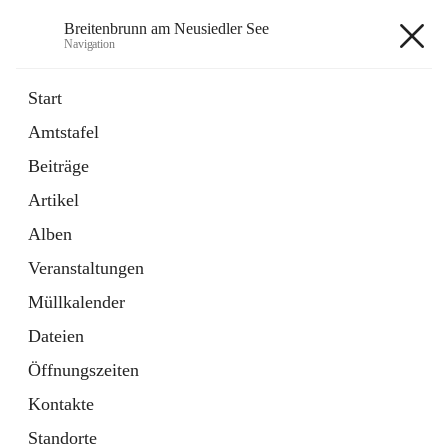
Breitenbrunn am Neusiedler See
Navigation
Breitenbrunn am Neusiedler See
Start
Amtstafel
Formulare
Beiträge
18 Schnellzugriffe
Artikel
Gemeindeservice
7 Schnellzugriffe
Alben
Veranstaltungen
+7
Müllkalender
Dateien
Öffnungszeiten
Kontakte
Hauptadresse
Standorte