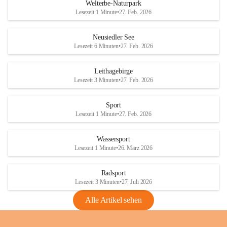
i
i
unzulässige Weingärten zu roden! Bitte 
Welterbe-Naturpark
e
e
helfen wir zusammen um unsere Winzer 
Lesezeit 1 Minute
•
27. Feb. 2026
d
d
vor den prognostizierten Ernteausfällen 
l
l
und den daraus folgenden wirtschaftlichen 
e
e
Neusiedler See
Schäden zu bewahren.
r
r
Lesezeit 6 Minuten
•
27. Feb. 2026
S
S
Verordnungen
e
e
Leithagebirge
04.08.2026
e
e
Lesezeit 3 Minuten
•
27. Feb. 2026
Maßnahmen zur Bekämpfung
der Goldgelben Vergilbung der
Sport
Rebe und der Amerikanischen
Lesezeit 1 Minute
•
27. Feb. 2026
Rebzikade
Anhang VBl. EU Nr. 18
Wassersport
_2026
Lesezeit 1 Minute
•
26. März 2026
1 Seite
•
1,4 MB
Radsport
VBl. EU Nr. 18_2026
Lesezeit 3 Minuten
•
27. Juli 2026
2 Seiten
•
2,1 MB
Alle Artikel sehen