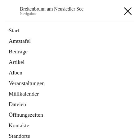
Breitenbrunn am Neusiedler See
Navigation
Breitenbrunn am Neusiedler See
Start
Amtstafel
Formulare
Beiträge
18 Schnellzugriffe
Artikel
Gemeindeservice
7 Schnellzugriffe
Alben
Veranstaltungen
+7
Müllkalender
Dateien
Öffnungszeiten
Kontakte
Hauptadresse
Standorte