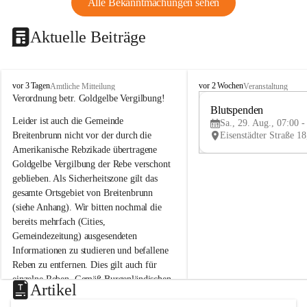
Alle Bekanntmachungen sehen
Aktuelle Beiträge
B
B
vor 3 Tagen
vor 2 Wochen
Amtliche Mitteilung
Veranstaltung
r
r
Verordnung betr. Goldgelbe Vergilbung!
e
e
Blutspenden
Leider ist auch die Gemeinde 
i
i
Sa., 29. Aug., 07:00 -
t
t
Breitenbrunn nicht vor der durch die 
e
e
Amerikanische Rebzikade übertragene 
n
n
Goldgelbe Vergilbung der Rebe verschont 
b
b
geblieben. Als Sicherheitszone gilt das 
r
r
gesamte Ortsgebiet von Breitenbrunn 
u
u
(siehe Anhang). Wir bitten nochmal die 
n
n
n
n
bereits mehrfach (Cities, 
a
a
Gemeindezeitung) ausgesendeten 
m
m
Informationen zu studieren und befallene 
N
N
Reben zu entfernen. Dies gilt auch für 
e
e
einzelne Reben. Gemäß Burgenländischen 
u
u
Artikel
Weinbaugesetz sind nicht gepflegte oder 
s
s