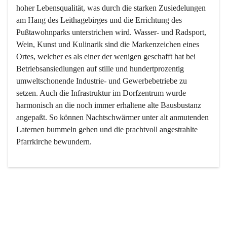
hoher Lebensqualität, was durch die starken Zusiedelungen 
am Hang des Leithagebirges und die Errichtung des 
Pußtawohnparks unterstrichen wird. Wasser- und Radsport, 
Wein, Kunst und Kulinarik sind die Markenzeichen eines 
Ortes, welcher es als einer der wenigen geschafft hat bei 
Betriebsansiedlungen auf stille und hundertprozentig 
umweltschonende Industrie- und Gewerbebetriebe zu 
setzen. Auch die Infrastruktur im Dorfzentrum wurde 
harmonisch an die noch immer erhaltene alte Bausbustanz 
angepaßt. So können Nachtschwärmer unter alt anmutenden 
Laternen bummeln gehen und die prachtvoll angestrahlte 
Pfarrkirche bewundern.

Der Weinbau dominert heute nicht mehr, ist aber integrativer 
Bestandteil der Kultur des Ortes, da man hier schon lange 
von Massenweinbau auf Qualitätsweinbau umgestellt hat. 
So ist es auch nicht verwunderlich, dass eines der historisch 
wertvollsten Gebäude die Ortsvinothek beherbergt und dass 
der Kellering ein beliebtes Ziel darstellt.
