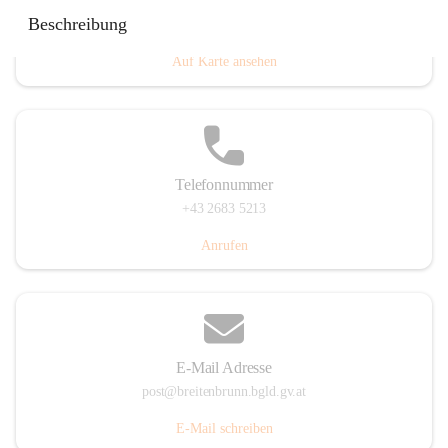
Eisenstädterstraße 18, 7091 Breitenbrunn am Neusiedler
Beschreibung
See, AUT
Auf Karte ansehen
Telefonnummer
+43 2683 5213
Anrufen
E-Mail Adresse
post@breitenbrunn.bgld.gv.at
E-Mail schreiben