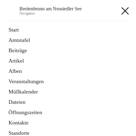
Breitenbrunn am Neusiedler See
Navigation
Breitenbrunn am Neusiedler See
Start
Amtstafel
Formulare
Beiträge
18 Schnellzugriffe
Artikel
Gemeindeservice
7 Schnellzugriffe
Alben
Veranstaltungen
+7
Müllkalender
Dateien
Öffnungszeiten
Kontakte
Hauptadresse
Standorte