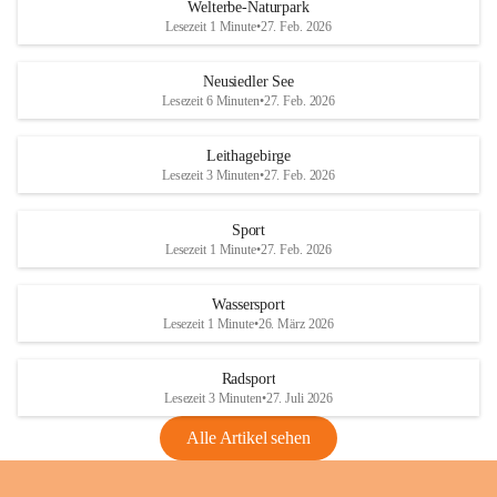
i
i
unzulässige Weingärten zu roden! Bitte 
Welterbe-Naturpark
e
e
helfen wir zusammen um unsere Winzer 
Lesezeit 1 Minute
•
27. Feb. 2026
d
d
vor den prognostizierten Ernteausfällen 
l
l
und den daraus folgenden wirtschaftlichen 
e
e
Neusiedler See
Schäden zu bewahren.
r
r
Lesezeit 6 Minuten
•
27. Feb. 2026
S
S
Verordnungen
e
e
Leithagebirge
04.08.2026
e
e
Lesezeit 3 Minuten
•
27. Feb. 2026
Maßnahmen zur Bekämpfung
der Goldgelben Vergilbung der
Sport
Rebe und der Amerikanischen
Lesezeit 1 Minute
•
27. Feb. 2026
Rebzikade
Anhang VBl. EU Nr. 18
Wassersport
_2026
Lesezeit 1 Minute
•
26. März 2026
1 Seite
•
1,4 MB
Radsport
VBl. EU Nr. 18_2026
Lesezeit 3 Minuten
•
27. Juli 2026
2 Seiten
•
2,1 MB
Alle Artikel sehen