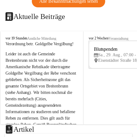
Alle Bekanntmachungen sehen
Aktuelle Beiträge
B
B
vor 19 Stunden
vor 2 Wochen
Amtliche Mitteilung
Veranstaltung
r
r
Verordnung betr. Goldgelbe Vergilbung!
e
e
Blutspenden
Leider ist auch die Gemeinde 
i
i
Sa., 29. Aug., 07:00 -
t
t
Breitenbrunn nicht vor der durch die 
e
e
Amerikanische Rebzikade übertragene 
n
n
Goldgelbe Vergilbung der Rebe verschont 
b
b
geblieben. Als Sicherheitszone gilt das 
r
r
gesamte Ortsgebiet von Breitenbrunn 
u
u
(siehe Anhang). Wir bitten nochmal die 
n
n
n
n
bereits mehrfach (Cities, 
a
a
Gemeindezeitung) ausgesendeten 
m
m
Informationen zu studieren und befallene 
N
N
Reben zu entfernen. Dies gilt auch für 
e
e
einzelne Reben. Gemäß Burgenländischen 
u
u
Artikel
Weinbaugesetz sind nicht gepflegte oder 
s
s