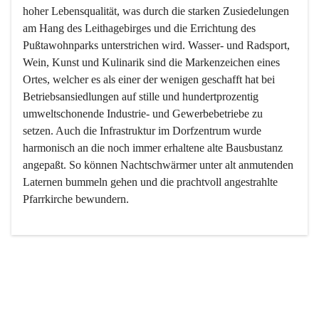
hoher Lebensqualität, was durch die starken Zusiedelungen 
am Hang des Leithagebirges und die Errichtung des 
Pußtawohnparks unterstrichen wird. Wasser- und Radsport, 
Wein, Kunst und Kulinarik sind die Markenzeichen eines 
Ortes, welcher es als einer der wenigen geschafft hat bei 
Betriebsansiedlungen auf stille und hundertprozentig 
umweltschonende Industrie- und Gewerbebetriebe zu 
setzen. Auch die Infrastruktur im Dorfzentrum wurde 
harmonisch an die noch immer erhaltene alte Bausbustanz 
angepaßt. So können Nachtschwärmer unter alt anmutenden 
Laternen bummeln gehen und die prachtvoll angestrahlte 
Pfarrkirche bewundern.

Der Weinbau dominert heute nicht mehr, ist aber integrativer 
Bestandteil der Kultur des Ortes, da man hier schon lange 
von Massenweinbau auf Qualitätsweinbau umgestellt hat. 
So ist es auch nicht verwunderlich, dass eines der historisch 
wertvollsten Gebäude die Ortsvinothek beherbergt und dass 
der Kellering ein beliebtes Ziel darstellt.
