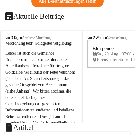
Alle Bekanntmachungen sehen
Aktuelle Beiträge
B
B
vor 3 Tagen
vor 2 Wochen
Amtliche Mitteilung
Veranstaltung
r
r
Verordnung betr. Goldgelbe Vergilbung!
e
e
Blutspenden
Leider ist auch die Gemeinde 
i
i
Sa., 29. Aug., 07:00 -
t
t
Breitenbrunn nicht vor der durch die 
e
e
Amerikanische Rebzikade übertragene 
n
n
Goldgelbe Vergilbung der Rebe verschont 
b
b
geblieben. Als Sicherheitszone gilt das 
r
r
gesamte Ortsgebiet von Breitenbrunn 
u
u
(siehe Anhang). Wir bitten nochmal die 
n
n
n
n
bereits mehrfach (Cities, 
a
a
Gemeindezeitung) ausgesendeten 
m
m
Informationen zu studieren und befallene 
N
N
Reben zu entfernen. Dies gilt auch für 
e
e
einzelne Reben. Gemäß Burgenländischen 
u
u
Artikel
Weinbaugesetz sind nicht gepflegte oder 
s
s