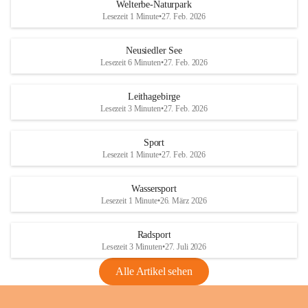
i
i
unzulässige Weingärten zu roden! Bitte 
Welterbe-Naturpark
e
e
helfen wir zusammen um unsere Winzer 
Lesezeit 1 Minute
•
27. Feb. 2026
d
d
vor den prognostizierten Ernteausfällen 
l
l
und den daraus folgenden wirtschaftlichen 
e
e
Neusiedler See
Schäden zu bewahren.
r
r
Lesezeit 6 Minuten
•
27. Feb. 2026
S
S
Verordnungen
e
e
Leithagebirge
04.08.2026
e
e
Lesezeit 3 Minuten
•
27. Feb. 2026
Maßnahmen zur Bekämpfung
der Goldgelben Vergilbung der
Sport
Rebe und der Amerikanischen
Lesezeit 1 Minute
•
27. Feb. 2026
Rebzikade
Anhang VBl. EU Nr. 18
Wassersport
_2026
Lesezeit 1 Minute
•
26. März 2026
1 Seite
•
1,4 MB
Radsport
VBl. EU Nr. 18_2026
Lesezeit 3 Minuten
•
27. Juli 2026
2 Seiten
•
2,1 MB
Alle Artikel sehen