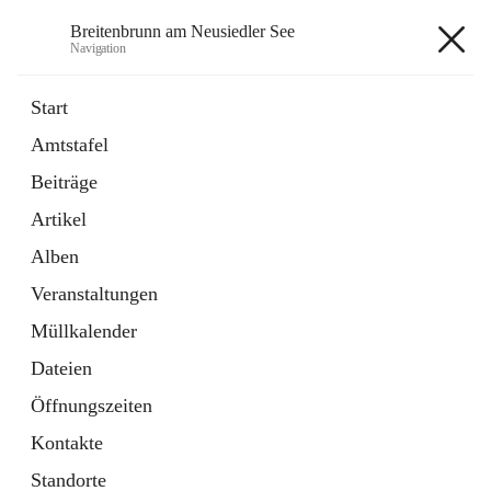
Breitenbrunn am Neusiedler See
Navigation
Breitenbrunn am Neusiedler See
Start
Amtstafel
Formulare
Beiträge
18 Schnellzugriffe
Artikel
Gemeindeservice
7 Schnellzugriffe
Alben
Veranstaltungen
+7
Müllkalender
Dateien
Öffnungszeiten
Kontakte
Hauptadresse
Standorte