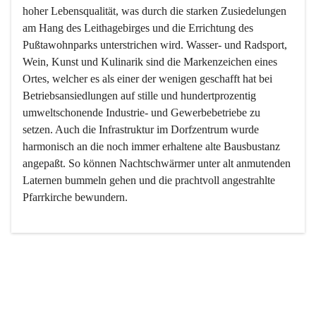
hoher Lebensqualität, was durch die starken Zusiedelungen 
am Hang des Leithagebirges und die Errichtung des 
Pußtawohnparks unterstrichen wird. Wasser- und Radsport, 
Wein, Kunst und Kulinarik sind die Markenzeichen eines 
Ortes, welcher es als einer der wenigen geschafft hat bei 
Betriebsansiedlungen auf stille und hundertprozentig 
umweltschonende Industrie- und Gewerbebetriebe zu 
setzen. Auch die Infrastruktur im Dorfzentrum wurde 
harmonisch an die noch immer erhaltene alte Bausbustanz 
angepaßt. So können Nachtschwärmer unter alt anmutenden 
Laternen bummeln gehen und die prachtvoll angestrahlte 
Pfarrkirche bewundern.

Der Weinbau dominert heute nicht mehr, ist aber integrativer 
Bestandteil der Kultur des Ortes, da man hier schon lange 
von Massenweinbau auf Qualitätsweinbau umgestellt hat. 
So ist es auch nicht verwunderlich, dass eines der historisch 
wertvollsten Gebäude die Ortsvinothek beherbergt und dass 
der Kellering ein beliebtes Ziel darstellt.
