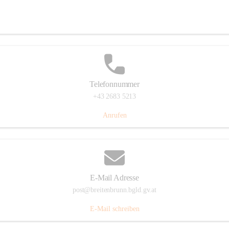
Eisenstädterstraße 18, 7091 Breitenbrunn am Neusiedler See, AUT
Auf Karte ansehen
Telefonnummer
+43 2683 5213
Anrufen
E-Mail Adresse
post@breitenbrunn.bgld.gv.at
E-Mail schreiben