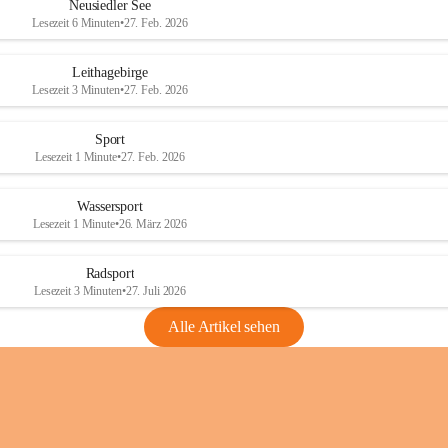
e
e
Neusiedler See
r
r
Lesezeit 6 Minuten
•
27. Feb. 2026
S
S
e
e
Leithagebirge
e
e
Lesezeit 3 Minuten
•
27. Feb. 2026
Sport
Lesezeit 1 Minute
•
27. Feb. 2026
Wassersport
Lesezeit 1 Minute
•
26. März 2026
Radsport
Lesezeit 3 Minuten
•
27. Juli 2026
Alle Artikel sehen