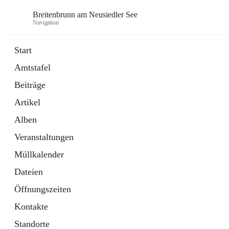
Breitenbrunn am Neusiedler See
Navigation
Start
Amtstafel
Formulare
Beiträge
18 Schnellzugriffe
Artikel
Gemeindeservice
7 Schnellzugriffe
Alben
Veranstaltungen
Müllkalender
Dateien
Öffnungszeiten
Kontakte
Standorte