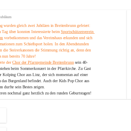
Jubiläum
 wurden gleich zwei Jubiläen in Breitenbrunn gefeiert: 
 Tag über konnten Interessierte beim 
Sportschützenverein 
nn
 vorbeikommen und das Vereinshaus erkunden und sich 
mationen zum Schießsport holen. In den Abendstunden 
nn die Steirerkanonen die Stimmung richtig an, denn den 
 nun bereits 70 Jahre!
rte der 
Chor der Pfarrgemeinde Breitenbrunn
 sein 40-
estehen beim Sommerkonzert in der Pfarrkirche. Zu Gast 
er Kolping Chor aus Linz, der sich momentan auf einer 
h das Burgenland befindet. Auch der Kids Pop Chor aus 
n durfte sein Bestes zeigen.
ieren nochmal ganz herzlich zu den runden Geburtstagen!