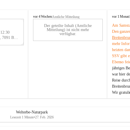
B
B
vor 4 Wochen
vor 1 Monat
Amtliche Mitteilung
r
r
Am Samstag
Der geteilte Inhalt (Amtliche
e
e
29
Mitteilung) ist nicht mehr
Den ganzen
i
i
 12:30
AU
verfügbar.
t
t
Eisenstädter Straße 18, 7091 Breitenbrunn am Neusiedler See, AUT
Breitenbru
G
e
e
mehr Infor
n
n
heizten da
b
b
SSV gibt es
r
r
Ebenso feie
u
u
jähriges B
n
n
n
n
war hier d
a
a
Reise durc
m
m
Breitenbrun
N
N
Wir gratul
e
e
u
u
s
s
i
i
Welterbe-Naturpark
e
e
Lesezeit 1 Minute
•
27. Feb. 2026
d
d
l
l