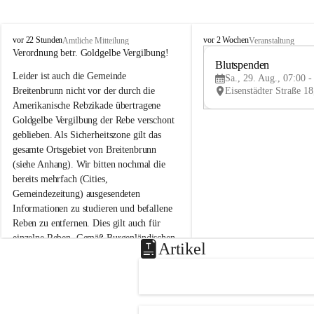
B
B
vor 22 Stunden
vor 2 Wochen
Amtliche Mitteilung
Veranstaltung
r
r
Verordnung betr. Goldgelbe Vergilbung!
e
e
Blutspenden
Leider ist auch die Gemeinde 
i
i
Sa., 29. Aug., 07:00 -
t
t
Breitenbrunn nicht vor der durch die 
e
e
Amerikanische Rebzikade übertragene 
n
n
Goldgelbe Vergilbung der Rebe verschont 
b
b
geblieben. Als Sicherheitszone gilt das 
r
r
gesamte Ortsgebiet von Breitenbrunn 
u
u
(siehe Anhang). Wir bitten nochmal die 
n
n
n
n
bereits mehrfach (Cities, 
a
a
Gemeindezeitung) ausgesendeten 
m
m
Informationen zu studieren und befallene 
N
N
Reben zu entfernen. Dies gilt auch für 
e
e
einzelne Reben. Gemäß Burgenländischen 
u
u
Artikel
Weinbaugesetz sind nicht gepflegte oder 
s
s
i
i
unzulässige Weingärten zu roden! Bitte 
e
e
helfen wir zusammen um unsere Winzer 
d
d
vor den prognostizierten Ernteausfällen 
l
l
und den daraus folgenden wirtschaftlichen 