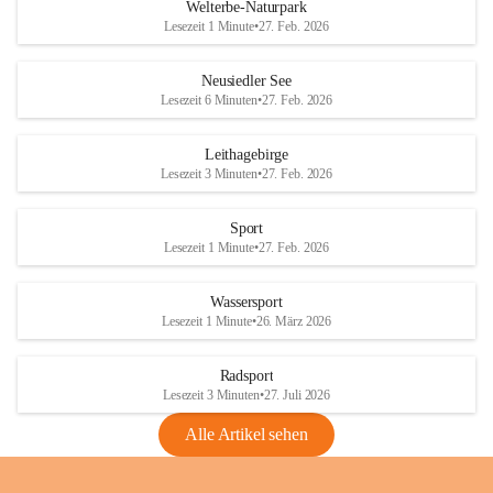
i
i
unzulässige Weingärten zu roden! Bitte 
Welterbe-Naturpark
e
e
helfen wir zusammen um unsere Winzer 
Lesezeit 1 Minute
•
27. Feb. 2026
d
d
vor den prognostizierten Ernteausfällen 
l
l
und den daraus folgenden wirtschaftlichen 
e
e
Neusiedler See
Schäden zu bewahren.
r
r
Lesezeit 6 Minuten
•
27. Feb. 2026
S
S
Verordnungen
e
e
Leithagebirge
04.08.2026
e
e
Lesezeit 3 Minuten
•
27. Feb. 2026
Maßnahmen zur Bekämpfung
der Goldgelben Vergilbung der
Sport
Rebe und der Amerikanischen
Lesezeit 1 Minute
•
27. Feb. 2026
Rebzikade
Anhang VBl. EU Nr. 18
Wassersport
_2026
Lesezeit 1 Minute
•
26. März 2026
1 Seite
•
1,4 MB
Radsport
VBl. EU Nr. 18_2026
Lesezeit 3 Minuten
•
27. Juli 2026
2 Seiten
•
2,1 MB
Alle Artikel sehen