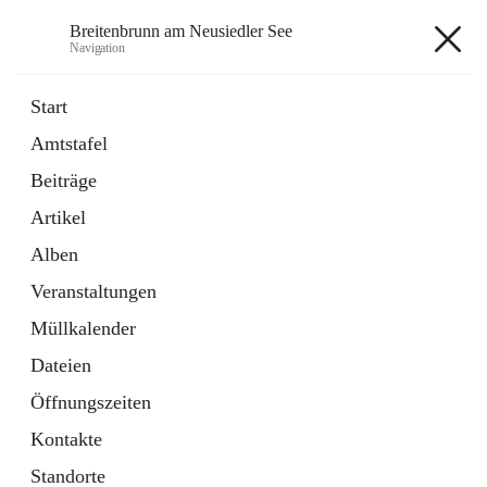
Breitenbrunn am Neusiedler See
Navigation
Breitenbrunn am Neusiedler See
Start
Amtstafel
Formulare
Beiträge
18 Schnellzugriffe
Artikel
Gemeindeservice
7 Schnellzugriffe
Alben
Veranstaltungen
+7
Müllkalender
Dateien
Öffnungszeiten
Kontakte
Hauptadresse
Standorte