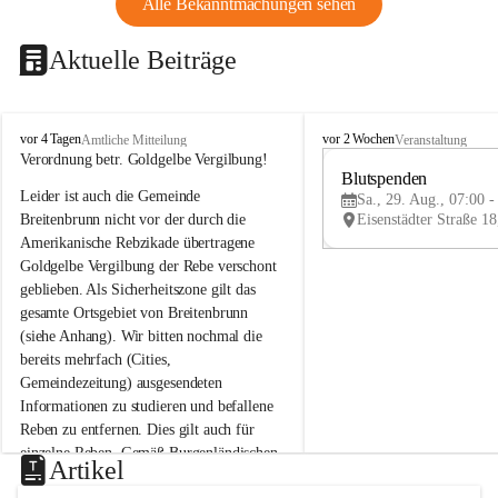
Alle Bekanntmachungen sehen
Aktuelle Beiträge
B
B
vor 4 Tagen
vor 2 Wochen
Amtliche Mitteilung
Veranstaltung
r
r
Verordnung betr. Goldgelbe Vergilbung!
e
e
Blutspenden
Leider ist auch die Gemeinde 
i
i
Sa., 29. Aug., 07:00 -
t
t
Breitenbrunn nicht vor der durch die 
e
e
Amerikanische Rebzikade übertragene 
n
n
Goldgelbe Vergilbung der Rebe verschont 
b
b
geblieben. Als Sicherheitszone gilt das 
r
r
gesamte Ortsgebiet von Breitenbrunn 
u
u
(siehe Anhang). Wir bitten nochmal die 
n
n
n
n
bereits mehrfach (Cities, 
a
a
Gemeindezeitung) ausgesendeten 
m
m
Informationen zu studieren und befallene 
N
N
Reben zu entfernen. Dies gilt auch für 
e
e
einzelne Reben. Gemäß Burgenländischen 
u
u
Artikel
Weinbaugesetz sind nicht gepflegte oder 
s
s