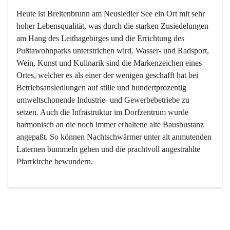
Heute ist Breitenbrunn am Neusiedler See ein Ort mit sehr 
hoher Lebensqualität, was durch die starken Zusiedelungen 
am Hang des Leithagebirges und die Errichtung des 
Pußtawohnparks unterstrichen wird. Wasser- und Radsport, 
Wein, Kunst und Kulinarik sind die Markenzeichen eines 
Ortes, welcher es als einer der wenigen geschafft hat bei 
Betriebsansiedlungen auf stille und hundertprozentig 
umweltschonende Industrie- und Gewerbebetriebe zu 
setzen. Auch die Infrastruktur im Dorfzentrum wurde 
harmonisch an die noch immer erhaltene alte Bausbustanz 
angepaßt. So können Nachtschwärmer unter alt anmutenden 
Laternen bummeln gehen und die prachtvoll angestrahlte 
Pfarrkirche bewundern.

Der Weinbau dominert heute nicht mehr, ist aber integrativer 
Bestandteil der Kultur des Ortes, da man hier schon lange 
von Massenweinbau auf Qualitätsweinbau umgestellt hat. 
So ist es auch nicht verwunderlich, dass eines der historisch 