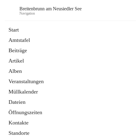
Breitenbrunn am Neusiedler See
Navigation
Start
Amtstafel
Formulare
Beiträge
18 Schnellzugriffe
Artikel
Gemeindeservice
7 Schnellzugriffe
Alben
Veranstaltungen
Müllkalender
Dateien
Öffnungszeiten
Kontakte
Standorte