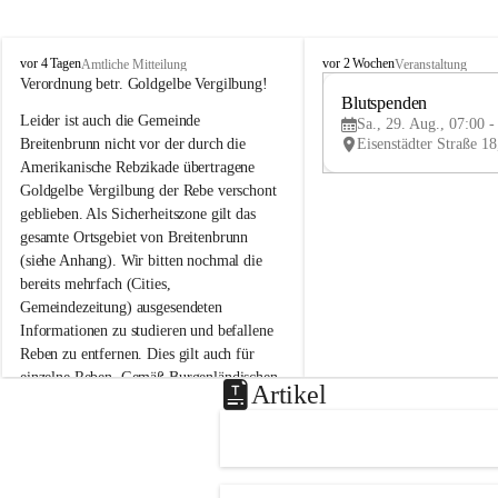
B
B
vor 4 Tagen
vor 2 Wochen
Amtliche Mitteilung
Veranstaltung
r
r
Verordnung betr. Goldgelbe Vergilbung!
e
e
Blutspenden
Leider ist auch die Gemeinde 
i
i
Sa., 29. Aug., 07:00 -
t
t
Breitenbrunn nicht vor der durch die 
e
e
Amerikanische Rebzikade übertragene 
n
n
Goldgelbe Vergilbung der Rebe verschont 
b
b
geblieben. Als Sicherheitszone gilt das 
r
r
gesamte Ortsgebiet von Breitenbrunn 
u
u
(siehe Anhang). Wir bitten nochmal die 
n
n
n
n
bereits mehrfach (Cities, 
a
a
Gemeindezeitung) ausgesendeten 
m
m
Informationen zu studieren und befallene 
N
N
Reben zu entfernen. Dies gilt auch für 
e
e
einzelne Reben. Gemäß Burgenländischen 
u
u
Artikel
Weinbaugesetz sind nicht gepflegte oder 
s
s
i
i
unzulässige Weingärten zu roden! Bitte 
e
e
helfen wir zusammen um unsere Winzer 
d
d
vor den prognostizierten Ernteausfällen 
l
l
und den daraus folgenden wirtschaftlichen 