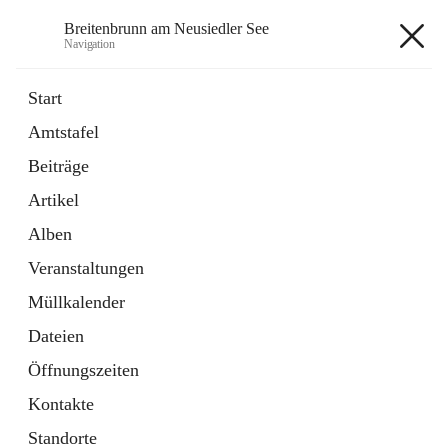
Breitenbrunn am Neusiedler See
Navigation
Breitenbrunn am Neusiedler See
Start
Amtstafel
Formulare
Beiträge
18 Schnellzugriffe
Artikel
Gemeindeservice
7 Schnellzugriffe
Alben
Veranstaltungen
+7
Müllkalender
Dateien
Öffnungszeiten
Kontakte
Hauptadresse
Standorte