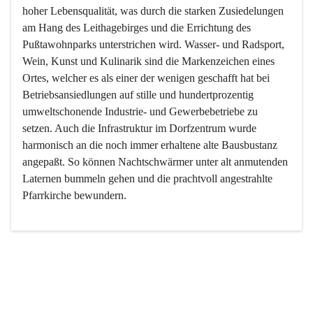
hoher Lebensqualität, was durch die starken Zusiedelungen 
am Hang des Leithagebirges und die Errichtung des 
Pußtawohnparks unterstrichen wird. Wasser- und Radsport, 
Wein, Kunst und Kulinarik sind die Markenzeichen eines 
Ortes, welcher es als einer der wenigen geschafft hat bei 
Betriebsansiedlungen auf stille und hundertprozentig 
umweltschonende Industrie- und Gewerbebetriebe zu 
setzen. Auch die Infrastruktur im Dorfzentrum wurde 
harmonisch an die noch immer erhaltene alte Bausbustanz 
angepaßt. So können Nachtschwärmer unter alt anmutenden 
Laternen bummeln gehen und die prachtvoll angestrahlte 
Pfarrkirche bewundern.

Der Weinbau dominert heute nicht mehr, ist aber integrativer 
Bestandteil der Kultur des Ortes, da man hier schon lange 
von Massenweinbau auf Qualitätsweinbau umgestellt hat. 
So ist es auch nicht verwunderlich, dass eines der historisch 
wertvollsten Gebäude die Ortsvinothek beherbergt und dass 
der Kellering ein beliebtes Ziel darstellt.
