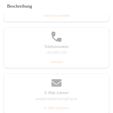
Eisenstädterstraße 18, 7091 Breitenbrunn am Neusiedler
Beschreibung
See, AUT
Auf Karte ansehen
Telefonnummer
+43 2683 5213
Anrufen
E-Mail Adresse
post@breitenbrunn.bgld.gv.at
E-Mail schreiben