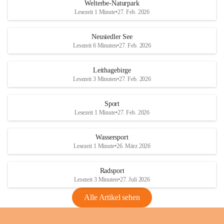
i
i
unzulässige Weingärten zu roden! Bitte 
Welterbe-Naturpark
e
e
helfen wir zusammen um unsere Winzer 
Lesezeit 1 Minute
•
27. Feb. 2026
d
d
vor den prognostizierten Ernteausfällen 
l
l
und den daraus folgenden wirtschaftlichen 
e
e
Neusiedler See
Schäden zu bewahren.
r
r
Lesezeit 6 Minuten
•
27. Feb. 2026
S
S
Verordnungen
e
e
Leithagebirge
04.08.2026
e
e
Lesezeit 3 Minuten
•
27. Feb. 2026
Maßnahmen zur Bekämpfung
der Goldgelben Vergilbung der
Sport
Rebe und der Amerikanischen
Lesezeit 1 Minute
•
27. Feb. 2026
Rebzikade
Anhang VBl. EU Nr. 18
Wassersport
_2026
Lesezeit 1 Minute
•
26. März 2026
1 Seite
•
1,4 MB
Radsport
VBl. EU Nr. 18_2026
Lesezeit 3 Minuten
•
27. Juli 2026
2 Seiten
•
2,1 MB
Alle Artikel sehen