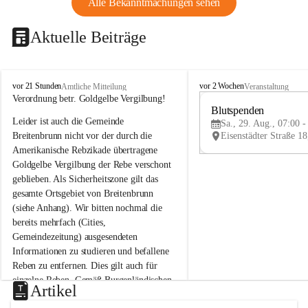
Alle Bekanntmachungen sehen
Aktuelle Beiträge
B
B
vor 21 Stunden
vor 2 Wochen
Amtliche Mitteilung
Veranstaltung
r
r
Verordnung betr. Goldgelbe Vergilbung!
e
e
Blutspenden
Leider ist auch die Gemeinde 
i
i
Sa., 29. Aug., 07:00 -
t
t
Breitenbrunn nicht vor der durch die 
e
e
Amerikanische Rebzikade übertragene 
n
n
Goldgelbe Vergilbung der Rebe verschont 
b
b
geblieben. Als Sicherheitszone gilt das 
r
r
gesamte Ortsgebiet von Breitenbrunn 
u
u
(siehe Anhang). Wir bitten nochmal die 
n
n
n
n
bereits mehrfach (Cities, 
a
a
Gemeindezeitung) ausgesendeten 
m
m
Informationen zu studieren und befallene 
N
N
Reben zu entfernen. Dies gilt auch für 
e
e
einzelne Reben. Gemäß Burgenländischen 
u
u
Artikel
Weinbaugesetz sind nicht gepflegte oder 
s
s