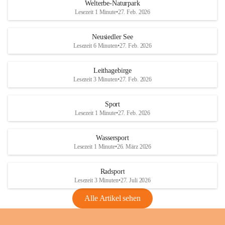
i
i
unzulässige Weingärten zu roden! Bitte 
Welterbe-Naturpark
e
e
helfen wir zusammen um unsere Winzer 
Lesezeit 1 Minute
•
27. Feb. 2026
d
d
vor den prognostizierten Ernteausfällen 
l
l
und den daraus folgenden wirtschaftlichen 
e
e
Neusiedler See
Schäden zu bewahren.
r
r
Lesezeit 6 Minuten
•
27. Feb. 2026
S
S
Verordnungen
e
e
Leithagebirge
04.08.2026
e
e
Lesezeit 3 Minuten
•
27. Feb. 2026
Maßnahmen zur Bekämpfung
der Goldgelben Vergilbung der
Sport
Rebe und der Amerikanischen
Lesezeit 1 Minute
•
27. Feb. 2026
Rebzikade
Anhang VBl. EU Nr. 18
Wassersport
_2026
Lesezeit 1 Minute
•
26. März 2026
1 Seite
•
1,4 MB
Radsport
VBl. EU Nr. 18_2026
Lesezeit 3 Minuten
•
27. Juli 2026
2 Seiten
•
2,1 MB
Alle Artikel sehen