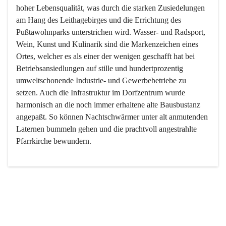
hoher Lebensqualität, was durch die starken Zusiedelungen 
am Hang des Leithagebirges und die Errichtung des 
Pußtawohnparks unterstrichen wird. Wasser- und Radsport, 
Wein, Kunst und Kulinarik sind die Markenzeichen eines 
Ortes, welcher es als einer der wenigen geschafft hat bei 
Betriebsansiedlungen auf stille und hundertprozentig 
umweltschonende Industrie- und Gewerbebetriebe zu 
setzen. Auch die Infrastruktur im Dorfzentrum wurde 
harmonisch an die noch immer erhaltene alte Bausbustanz 
angepaßt. So können Nachtschwärmer unter alt anmutenden 
Laternen bummeln gehen und die prachtvoll angestrahlte 
Pfarrkirche bewundern.

Der Weinbau dominert heute nicht mehr, ist aber integrativer 
Bestandteil der Kultur des Ortes, da man hier schon lange 
von Massenweinbau auf Qualitätsweinbau umgestellt hat. 
So ist es auch nicht verwunderlich, dass eines der historisch 
wertvollsten Gebäude die Ortsvinothek beherbergt und dass 
der Kellering ein beliebtes Ziel darstellt.
