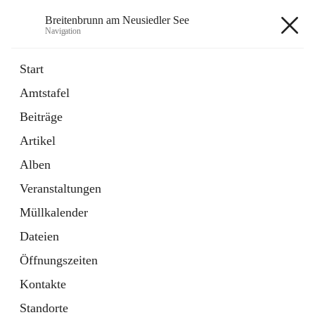
Breitenbrunn am Neusiedler See
Navigation
Breitenbrunn am Neusiedler See
Start
Amtstafel
Formulare
Beiträge
18 Schnellzugriffe
Artikel
Gemeindeservice
7 Schnellzugriffe
Alben
Veranstaltungen
+7
Müllkalender
Dateien
Öffnungszeiten
Kontakte
Hauptadresse
Standorte