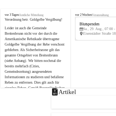
B
B
vor 3 Tagen
vor 2 Wochen
Amtliche Mitteilung
Veranstaltung
r
r
Verordnung betr. Goldgelbe Vergilbung!
e
e
Blutspenden
Leider ist auch die Gemeinde 
i
i
Sa., 29. Aug., 07:00 -
t
t
Breitenbrunn nicht vor der durch die 
e
e
Amerikanische Rebzikade übertragene 
n
n
Goldgelbe Vergilbung der Rebe verschont 
b
b
geblieben. Als Sicherheitszone gilt das 
r
r
gesamte Ortsgebiet von Breitenbrunn 
u
u
(siehe Anhang). Wir bitten nochmal die 
n
n
n
n
bereits mehrfach (Cities, 
a
a
Gemeindezeitung) ausgesendeten 
m
m
Informationen zu studieren und befallene 
N
N
Reben zu entfernen. Dies gilt auch für 
e
e
einzelne Reben. Gemäß Burgenländischen 
u
u
Artikel
Weinbaugesetz sind nicht gepflegte oder 
s
s
i
i
unzulässige Weingärten zu roden! Bitte 
e
e
helfen wir zusammen um unsere Winzer 
d
d
vor den prognostizierten Ernteausfällen 
l
l
und den daraus folgenden wirtschaftlichen 