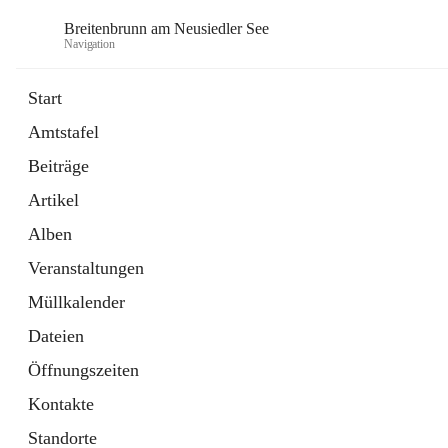
Breitenbrunn am Neusiedler See
Navigation
Start
Amtstafel
Formulare
Beiträge
18 Schnellzugriffe
Artikel
Gemeindeservice
7 Schnellzugriffe
Alben
Veranstaltungen
Müllkalender
Dateien
Öffnungszeiten
Kontakte
Standorte