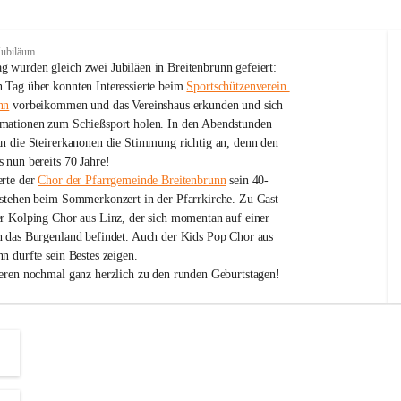
Jubiläum
 wurden gleich zwei Jubiläen in Breitenbrunn gefeiert: 
 Tag über konnten Interessierte beim 
Sportschützenverein 
nn
 vorbeikommen und das Vereinshaus erkunden und sich 
mationen zum Schießsport holen. In den Abendstunden 
nn die Steirerkanonen die Stimmung richtig an, denn den 
 nun bereits 70 Jahre!
rte der 
Chor der Pfarrgemeinde Breitenbrunn
 sein 40-
estehen beim Sommerkonzert in der Pfarrkirche. Zu Gast 
er Kolping Chor aus Linz, der sich momentan auf einer 
h das Burgenland befindet. Auch der Kids Pop Chor aus 
n durfte sein Bestes zeigen.
ieren nochmal ganz herzlich zu den runden Geburtstagen!