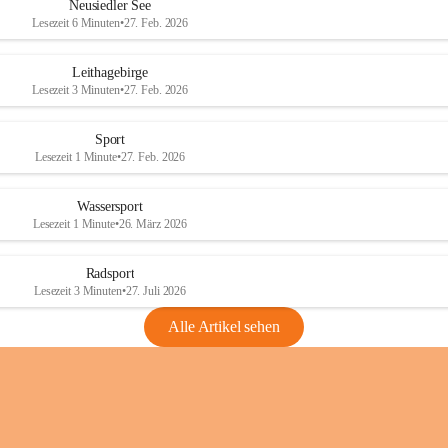
e
e
Neusiedler See
r
r
Lesezeit 6 Minuten
•
27. Feb. 2026
S
S
e
e
Leithagebirge
e
e
Lesezeit 3 Minuten
•
27. Feb. 2026
Sport
Lesezeit 1 Minute
•
27. Feb. 2026
Wassersport
Lesezeit 1 Minute
•
26. März 2026
Radsport
Lesezeit 3 Minuten
•
27. Juli 2026
Alle Artikel sehen