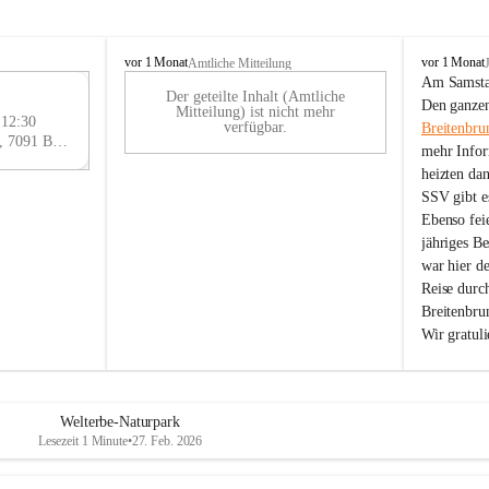
B
B
vor 1 Monat
vor 1 Monat
Amtliche Mitteilung
r
r
Am Samstag
Der geteilte Inhalt (Amtliche
e
e
29
Den ganzen
Mitteilung) ist nicht mehr
i
i
 12:30
AU
verfügbar.
Breitenbru
t
t
Eisenstädter Straße 18, 7091 Breitenbrunn am Neusiedler See, AUT
G
mehr Infor
e
e
heizten da
n
n
SSV gibt es
b
b
r
r
Ebenso feie
u
u
jähriges B
n
n
war hier d
n
n
Reise durc
a
a
Breitenbrun
m
m
Wir gratul
N
N
e
e
u
u
s
s
i
i
Welterbe-Naturpark
e
e
Lesezeit 1 Minute
•
27. Feb. 2026
d
d
l
l