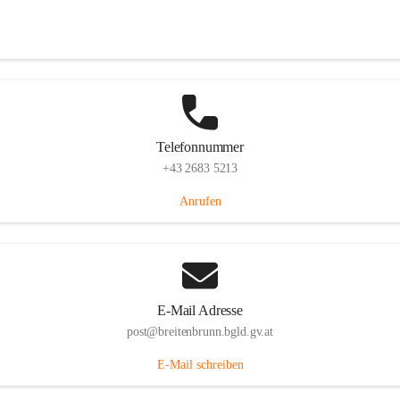
Eisenstädterstraße 18, 7091 Breitenbrunn am Neusiedler See, AUT
Auf Karte ansehen
Telefonnummer
+43 2683 5213
Anrufen
E-Mail Adresse
post@breitenbrunn.bgld.gv.at
E-Mail schreiben