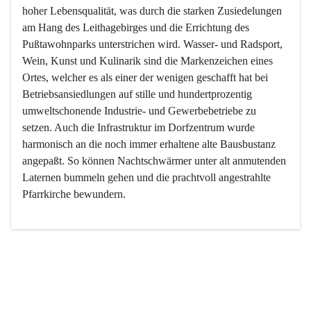
hoher Lebensqualität, was durch die starken Zusiedelungen 
am Hang des Leithagebirges und die Errichtung des 
Pußtawohnparks unterstrichen wird. Wasser- und Radsport, 
Wein, Kunst und Kulinarik sind die Markenzeichen eines 
Ortes, welcher es als einer der wenigen geschafft hat bei 
Betriebsansiedlungen auf stille und hundertprozentig 
umweltschonende Industrie- und Gewerbebetriebe zu 
setzen. Auch die Infrastruktur im Dorfzentrum wurde 
harmonisch an die noch immer erhaltene alte Bausbustanz 
angepaßt. So können Nachtschwärmer unter alt anmutenden 
Laternen bummeln gehen und die prachtvoll angestrahlte 
Pfarrkirche bewundern.

Der Weinbau dominert heute nicht mehr, ist aber integrativer 
Bestandteil der Kultur des Ortes, da man hier schon lange 
von Massenweinbau auf Qualitätsweinbau umgestellt hat. 
So ist es auch nicht verwunderlich, dass eines der historisch 
wertvollsten Gebäude die Ortsvinothek beherbergt und dass 
der Kellering ein beliebtes Ziel darstellt.
