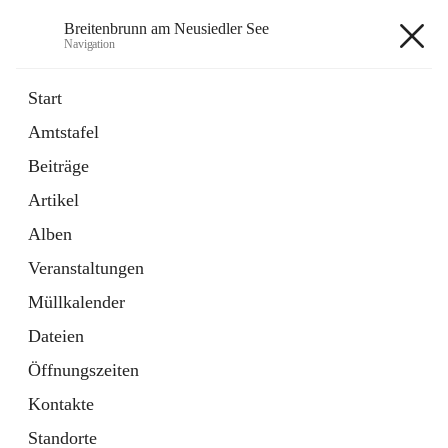
Breitenbrunn am Neusiedler See
Navigation
Breitenbrunn am Neusiedler See
Start
Amtstafel
Formulare
Beiträge
18 Schnellzugriffe
Artikel
Gemeindeservice
7 Schnellzugriffe
Alben
Veranstaltungen
+7
Müllkalender
Dateien
Öffnungszeiten
Kontakte
Hauptadresse
Standorte