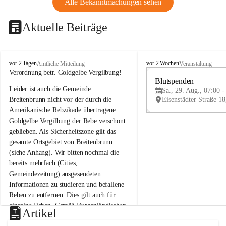
Alle Bekanntmachungen sehen
Aktuelle Beiträge
B
B
vor 2 Tagen
vor 2 Wochen
Amtliche Mitteilung
Veranstaltung
r
r
Verordnung betr. Goldgelbe Vergilbung!
e
e
Blutspenden
Leider ist auch die Gemeinde 
i
i
Sa., 29. Aug., 07:00 -
t
t
Breitenbrunn nicht vor der durch die 
e
e
Amerikanische Rebzikade übertragene 
n
n
Goldgelbe Vergilbung der Rebe verschont 
b
b
geblieben. Als Sicherheitszone gilt das 
r
r
gesamte Ortsgebiet von Breitenbrunn 
u
u
(siehe Anhang). Wir bitten nochmal die 
n
n
n
n
bereits mehrfach (Cities, 
a
a
Gemeindezeitung) ausgesendeten 
m
m
Informationen zu studieren und befallene 
N
N
Reben zu entfernen. Dies gilt auch für 
e
e
einzelne Reben. Gemäß Burgenländischen 
u
u
Artikel
Weinbaugesetz sind nicht gepflegte oder 
s
s