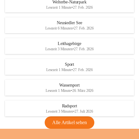
i
i
unzulässige Weingärten zu roden! Bitte 
Welterbe-Naturpark
e
e
helfen wir zusammen um unsere Winzer 
Lesezeit 1 Minute
•
27. Feb. 2026
d
d
vor den prognostizierten Ernteausfällen 
l
l
und den daraus folgenden wirtschaftlichen 
e
e
Neusiedler See
Schäden zu bewahren.
r
r
Lesezeit 6 Minuten
•
27. Feb. 2026
S
S
Verordnungen
e
e
Leithagebirge
04.08.2026
e
e
Lesezeit 3 Minuten
•
27. Feb. 2026
Maßnahmen zur Bekämpfung
der Goldgelben Vergilbung der
Sport
Rebe und der Amerikanischen
Lesezeit 1 Minute
•
27. Feb. 2026
Rebzikade
Anhang VBl. EU Nr. 18
Wassersport
_2026
Lesezeit 1 Minute
•
26. März 2026
1 Seite
•
1,4 MB
Radsport
VBl. EU Nr. 18_2026
Lesezeit 3 Minuten
•
27. Juli 2026
2 Seiten
•
2,1 MB
Alle Artikel sehen