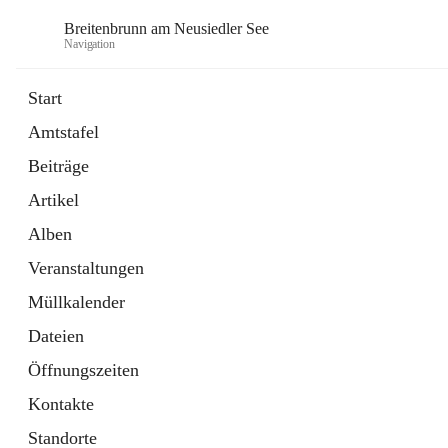
Breitenbrunn am Neusiedler See
Navigation
Start
Amtstafel
Formulare
Beiträge
18 Schnellzugriffe
Artikel
Gemeindeservice
7 Schnellzugriffe
Alben
Veranstaltungen
Müllkalender
Dateien
Öffnungszeiten
Kontakte
Standorte