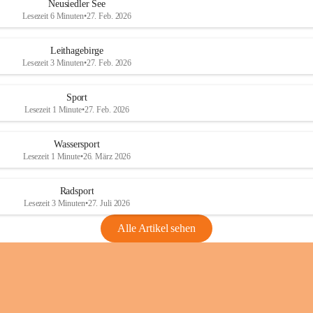
e
e
Neusiedler See
r
r
Lesezeit 6 Minuten
•
27. Feb. 2026
S
S
e
e
Leithagebirge
e
e
Lesezeit 3 Minuten
•
27. Feb. 2026
Sport
Lesezeit 1 Minute
•
27. Feb. 2026
Wassersport
Lesezeit 1 Minute
•
26. März 2026
Radsport
Lesezeit 3 Minuten
•
27. Juli 2026
Alle Artikel sehen