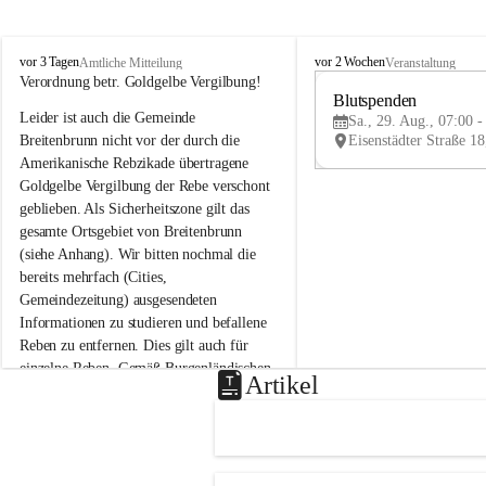
B
B
vor 3 Tagen
vor 2 Wochen
Amtliche Mitteilung
Veranstaltung
r
r
Verordnung betr. Goldgelbe Vergilbung!
e
e
Blutspenden
Leider ist auch die Gemeinde 
i
i
Sa., 29. Aug., 07:00 -
t
t
Breitenbrunn nicht vor der durch die 
e
e
Amerikanische Rebzikade übertragene 
n
n
Goldgelbe Vergilbung der Rebe verschont 
b
b
geblieben. Als Sicherheitszone gilt das 
r
r
gesamte Ortsgebiet von Breitenbrunn 
u
u
(siehe Anhang). Wir bitten nochmal die 
n
n
n
n
bereits mehrfach (Cities, 
a
a
Gemeindezeitung) ausgesendeten 
m
m
Informationen zu studieren und befallene 
N
N
Reben zu entfernen. Dies gilt auch für 
e
e
einzelne Reben. Gemäß Burgenländischen 
u
u
Artikel
Weinbaugesetz sind nicht gepflegte oder 
s
s
i
i
unzulässige Weingärten zu roden! Bitte 
e
e
helfen wir zusammen um unsere Winzer 
d
d
vor den prognostizierten Ernteausfällen 
l
l
und den daraus folgenden wirtschaftlichen 