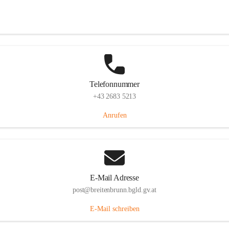
Eisenstädterstraße 18, 7091 Breitenbrunn am Neusiedler See, AUT
Auf Karte ansehen
Telefonnummer
+43 2683 5213
Anrufen
E-Mail Adresse
post@breitenbrunn.bgld.gv.at
E-Mail schreiben