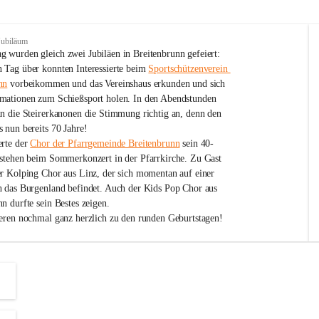
Jubiläum
 wurden gleich zwei Jubiläen in Breitenbrunn gefeiert: 
 Tag über konnten Interessierte beim 
Sportschützenverein 
nn
 vorbeikommen und das Vereinshaus erkunden und sich 
mationen zum Schießsport holen. In den Abendstunden 
nn die Steirerkanonen die Stimmung richtig an, denn den 
 nun bereits 70 Jahre!
rte der 
Chor der Pfarrgemeinde Breitenbrunn
 sein 40-
estehen beim Sommerkonzert in der Pfarrkirche. Zu Gast 
er Kolping Chor aus Linz, der sich momentan auf einer 
h das Burgenland befindet. Auch der Kids Pop Chor aus 
n durfte sein Bestes zeigen.
ieren nochmal ganz herzlich zu den runden Geburtstagen!