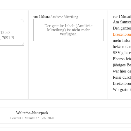
B
B
vor 1 Monat
vor 1 Monat
Amtliche Mitteilung
r
r
Am Samstag
Der geteilte Inhalt (Amtliche
e
e
29
Den ganzen
Mitteilung) ist nicht mehr
i
i
 12:30
AU
verfügbar.
Breitenbru
t
t
Eisenstädter Straße 18, 7091 Breitenbrunn am Neusiedler See, AUT
G
mehr Infor
e
e
heizten da
n
n
SSV gibt es
b
b
r
r
Ebenso feie
u
u
jähriges B
n
n
war hier d
n
n
Reise durc
a
a
Breitenbrun
m
m
Wir gratul
N
N
e
e
u
u
s
s
i
i
Welterbe-Naturpark
e
e
Lesezeit 1 Minute
•
27. Feb. 2026
d
d
l
l