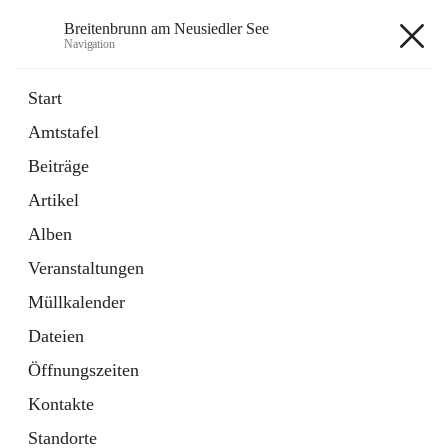
Breitenbrunn am Neusiedler See
Navigation
Breitenbrunn am Neusiedler See
Start
Amtstafel
Formulare
Beiträge
18 Schnellzugriffe
Artikel
Gemeindeservice
7 Schnellzugriffe
Alben
Veranstaltungen
+7
Müllkalender
Dateien
Öffnungszeiten
Kontakte
Hauptadresse
Standorte