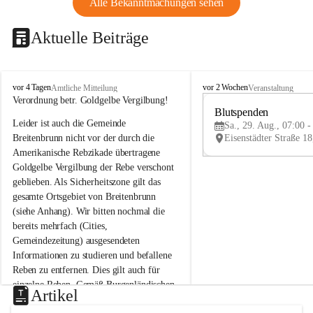
Alle Bekanntmachungen sehen
Aktuelle Beiträge
B
B
vor 4 Tagen
vor 2 Wochen
Amtliche Mitteilung
Veranstaltung
r
r
Verordnung betr. Goldgelbe Vergilbung!
e
e
Blutspenden
Leider ist auch die Gemeinde 
i
i
Sa., 29. Aug., 07:00 -
t
t
Breitenbrunn nicht vor der durch die 
e
e
Amerikanische Rebzikade übertragene 
n
n
Goldgelbe Vergilbung der Rebe verschont 
b
b
geblieben. Als Sicherheitszone gilt das 
r
r
gesamte Ortsgebiet von Breitenbrunn 
u
u
(siehe Anhang). Wir bitten nochmal die 
n
n
n
n
bereits mehrfach (Cities, 
a
a
Gemeindezeitung) ausgesendeten 
m
m
Informationen zu studieren und befallene 
N
N
Reben zu entfernen. Dies gilt auch für 
e
e
einzelne Reben. Gemäß Burgenländischen 
u
u
Artikel
Weinbaugesetz sind nicht gepflegte oder 
s
s