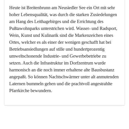
Heute ist Breitenbrunn am Neusiedler See ein Ort mit sehr 
hoher Lebensqualität, was durch die starken Zusiedelungen 
am Hang des Leithagebirges und die Errichtung des 
Pußtawohnparks unterstrichen wird. Wasser- und Radsport, 
Wein, Kunst und Kulinarik sind die Markenzeichen eines 
Ortes, welcher es als einer der wenigen geschafft hat bei 
Betriebsansiedlungen auf stille und hundertprozentig 
umweltschonende Industrie- und Gewerbebetriebe zu 
setzen. Auch die Infrastruktur im Dorfzentrum wurde 
harmonisch an die noch immer erhaltene alte Bausbustanz 
angepaßt. So können Nachtschwärmer unter alt anmutenden 
Laternen bummeln gehen und die prachtvoll angestrahlte 
Pfarrkirche bewundern.

Der Weinbau dominert heute nicht mehr, ist aber integrativer 
Bestandteil der Kultur des Ortes, da man hier schon lange 
von Massenweinbau auf Qualitätsweinbau umgestellt hat. 
So ist es auch nicht verwunderlich, dass eines der historisch 