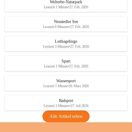
i
i
unzulässige Weingärten zu roden! Bitte 
Welterbe-Naturpark
e
e
helfen wir zusammen um unsere Winzer 
Lesezeit 1 Minute
•
27. Feb. 2026
d
d
vor den prognostizierten Ernteausfällen 
l
l
und den daraus folgenden wirtschaftlichen 
e
e
Neusiedler See
Schäden zu bewahren.
r
r
Lesezeit 6 Minuten
•
27. Feb. 2026
S
S
Verordnungen
e
e
Leithagebirge
04.08.2026
e
e
Lesezeit 3 Minuten
•
27. Feb. 2026
Maßnahmen zur Bekämpfung
der Goldgelben Vergilbung der
Sport
Rebe und der Amerikanischen
Lesezeit 1 Minute
•
27. Feb. 2026
Rebzikade
Anhang VBl. EU Nr. 18
Wassersport
_2026
Lesezeit 1 Minute
•
26. März 2026
1 Seite
•
1,4 MB
Radsport
VBl. EU Nr. 18_2026
Lesezeit 3 Minuten
•
27. Juli 2026
2 Seiten
•
2,1 MB
Alle Artikel sehen