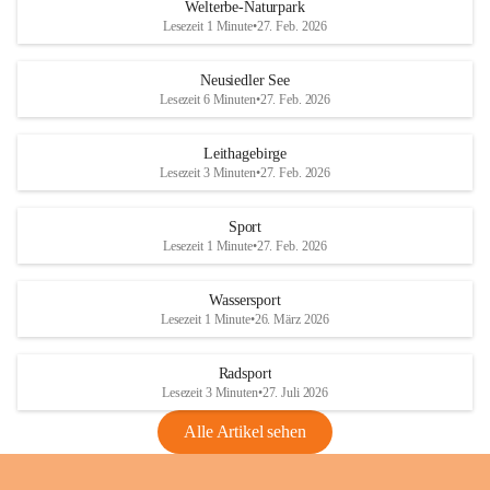
i
i
unzulässige Weingärten zu roden! Bitte 
Welterbe-Naturpark
e
e
helfen wir zusammen um unsere Winzer 
Lesezeit 1 Minute
•
27. Feb. 2026
d
d
vor den prognostizierten Ernteausfällen 
l
l
und den daraus folgenden wirtschaftlichen 
e
e
Neusiedler See
Schäden zu bewahren.
r
r
Lesezeit 6 Minuten
•
27. Feb. 2026
S
S
Verordnungen
e
e
Leithagebirge
04.08.2026
e
e
Lesezeit 3 Minuten
•
27. Feb. 2026
Maßnahmen zur Bekämpfung
der Goldgelben Vergilbung der
Sport
Rebe und der Amerikanischen
Lesezeit 1 Minute
•
27. Feb. 2026
Rebzikade
Anhang VBl. EU Nr. 18
Wassersport
_2026
Lesezeit 1 Minute
•
26. März 2026
1 Seite
•
1,4 MB
Radsport
VBl. EU Nr. 18_2026
Lesezeit 3 Minuten
•
27. Juli 2026
2 Seiten
•
2,1 MB
Alle Artikel sehen