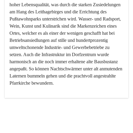
hoher Lebensqualität, was durch die starken Zusiedelungen 
am Hang des Leithagebirges und die Errichtung des 
Pußtawohnparks unterstrichen wird. Wasser- und Radsport, 
Wein, Kunst und Kulinarik sind die Markenzeichen eines 
Ortes, welcher es als einer der wenigen geschafft hat bei 
Betriebsansiedlungen auf stille und hundertprozentig 
umweltschonende Industrie- und Gewerbebetriebe zu 
setzen. Auch die Infrastruktur im Dorfzentrum wurde 
harmonisch an die noch immer erhaltene alte Bausbustanz 
angepaßt. So können Nachtschwärmer unter alt anmutenden 
Laternen bummeln gehen und die prachtvoll angestrahlte 
Pfarrkirche bewundern.

Der Weinbau dominert heute nicht mehr, ist aber integrativer 
Bestandteil der Kultur des Ortes, da man hier schon lange 
von Massenweinbau auf Qualitätsweinbau umgestellt hat. 
So ist es auch nicht verwunderlich, dass eines der historisch 
wertvollsten Gebäude die Ortsvinothek beherbergt und dass 
der Kellering ein beliebtes Ziel darstellt.
