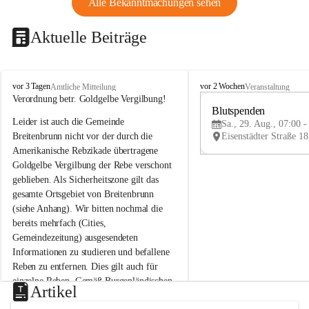
Alle Bekanntmachungen sehen
Aktuelle Beiträge
B
B
vor 3 Tagen
vor 2 Wochen
Amtliche Mitteilung
Veranstaltung
r
r
Verordnung betr. Goldgelbe Vergilbung!
e
e
Blutspenden
Leider ist auch die Gemeinde 
i
i
Sa., 29. Aug., 07:00 -
t
t
Breitenbrunn nicht vor der durch die 
e
e
Amerikanische Rebzikade übertragene 
n
n
Goldgelbe Vergilbung der Rebe verschont 
b
b
geblieben. Als Sicherheitszone gilt das 
r
r
gesamte Ortsgebiet von Breitenbrunn 
u
u
(siehe Anhang). Wir bitten nochmal die 
n
n
n
n
bereits mehrfach (Cities, 
a
a
Gemeindezeitung) ausgesendeten 
m
m
Informationen zu studieren und befallene 
N
N
Reben zu entfernen. Dies gilt auch für 
e
e
einzelne Reben. Gemäß Burgenländischen 
u
u
Artikel
Weinbaugesetz sind nicht gepflegte oder 
s
s