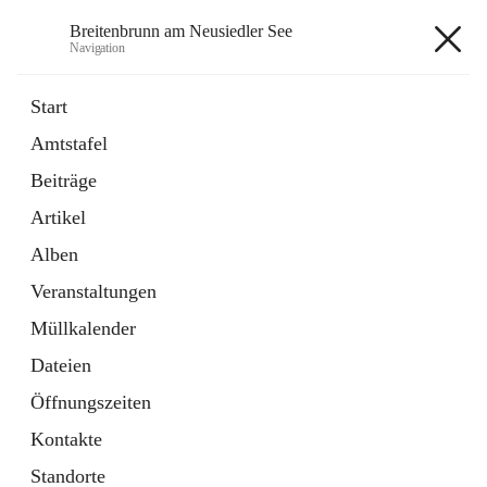
Breitenbrunn am Neusiedler See
Navigation
Breitenbrunn am Neusiedler See
Start
Amtstafel
Formulare
Beiträge
18 Schnellzugriffe
Artikel
Gemeindeservice
7 Schnellzugriffe
Alben
Veranstaltungen
+7
Müllkalender
Dateien
Öffnungszeiten
Kontakte
Hauptadresse
Standorte