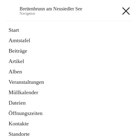
Breitenbrunn am Neusiedler See
Navigation
Breitenbrunn am Neusiedler See
Start
Amtstafel
Formulare
Beiträge
18 Schnellzugriffe
Artikel
Gemeindeservice
7 Schnellzugriffe
Alben
Veranstaltungen
+7
Müllkalender
Dateien
Öffnungszeiten
Kontakte
Hauptadresse
Standorte