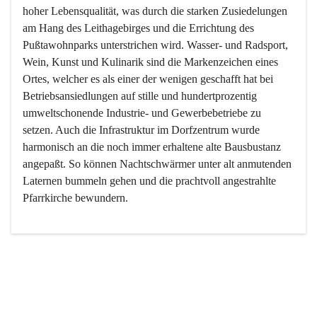
hoher Lebensqualität, was durch die starken Zusiedelungen 
am Hang des Leithagebirges und die Errichtung des 
Pußtawohnparks unterstrichen wird. Wasser- und Radsport, 
Wein, Kunst und Kulinarik sind die Markenzeichen eines 
Ortes, welcher es als einer der wenigen geschafft hat bei 
Betriebsansiedlungen auf stille und hundertprozentig 
umweltschonende Industrie- und Gewerbebetriebe zu 
setzen. Auch die Infrastruktur im Dorfzentrum wurde 
harmonisch an die noch immer erhaltene alte Bausbustanz 
angepaßt. So können Nachtschwärmer unter alt anmutenden 
Laternen bummeln gehen und die prachtvoll angestrahlte 
Pfarrkirche bewundern.

Der Weinbau dominert heute nicht mehr, ist aber integrativer 
Bestandteil der Kultur des Ortes, da man hier schon lange 
von Massenweinbau auf Qualitätsweinbau umgestellt hat. 
So ist es auch nicht verwunderlich, dass eines der historisch 
wertvollsten Gebäude die Ortsvinothek beherbergt und dass 
der Kellering ein beliebtes Ziel darstellt.
