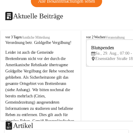
Alle Bekanntmachungen sehen
Aktuelle Beiträge
B
B
vor 3 Tagen
vor 2 Wochen
Amtliche Mitteilung
Veranstaltung
r
r
Verordnung betr. Goldgelbe Vergilbung!
e
e
Blutspenden
Leider ist auch die Gemeinde 
i
i
Sa., 29. Aug., 07:00 -
t
t
Breitenbrunn nicht vor der durch die 
e
e
Amerikanische Rebzikade übertragene 
n
n
Goldgelbe Vergilbung der Rebe verschont 
b
b
geblieben. Als Sicherheitszone gilt das 
r
r
gesamte Ortsgebiet von Breitenbrunn 
u
u
(siehe Anhang). Wir bitten nochmal die 
n
n
n
n
bereits mehrfach (Cities, 
a
a
Gemeindezeitung) ausgesendeten 
m
m
Informationen zu studieren und befallene 
N
N
Reben zu entfernen. Dies gilt auch für 
e
e
einzelne Reben. Gemäß Burgenländischen 
u
u
Artikel
Weinbaugesetz sind nicht gepflegte oder 
s
s