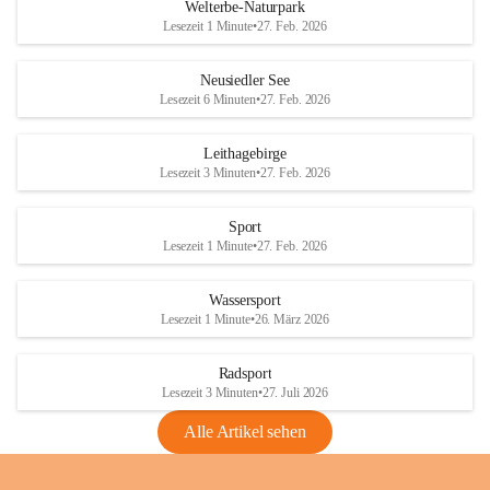
i
i
unzulässige Weingärten zu roden! Bitte 
Welterbe-Naturpark
e
e
helfen wir zusammen um unsere Winzer 
Lesezeit 1 Minute
•
27. Feb. 2026
d
d
vor den prognostizierten Ernteausfällen 
l
l
und den daraus folgenden wirtschaftlichen 
e
e
Neusiedler See
Schäden zu bewahren.
r
r
Lesezeit 6 Minuten
•
27. Feb. 2026
S
S
Verordnungen
e
e
Leithagebirge
04.08.2026
e
e
Lesezeit 3 Minuten
•
27. Feb. 2026
Maßnahmen zur Bekämpfung
der Goldgelben Vergilbung der
Sport
Rebe und der Amerikanischen
Lesezeit 1 Minute
•
27. Feb. 2026
Rebzikade
Anhang VBl. EU Nr. 18
Wassersport
_2026
Lesezeit 1 Minute
•
26. März 2026
1 Seite
•
1,4 MB
Radsport
VBl. EU Nr. 18_2026
Lesezeit 3 Minuten
•
27. Juli 2026
2 Seiten
•
2,1 MB
Alle Artikel sehen