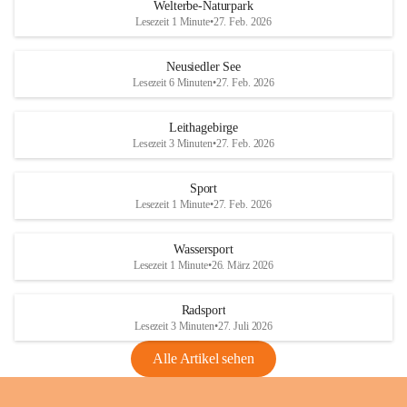
i
i
unzulässige Weingärten zu roden! Bitte 
Welterbe-Naturpark
e
e
helfen wir zusammen um unsere Winzer 
Lesezeit 1 Minute
•
27. Feb. 2026
d
d
vor den prognostizierten Ernteausfällen 
l
l
und den daraus folgenden wirtschaftlichen 
e
e
Neusiedler See
Schäden zu bewahren.
r
r
Lesezeit 6 Minuten
•
27. Feb. 2026
S
S
Verordnungen
e
e
Leithagebirge
04.08.2026
e
e
Lesezeit 3 Minuten
•
27. Feb. 2026
Maßnahmen zur Bekämpfung
der Goldgelben Vergilbung der
Sport
Rebe und der Amerikanischen
Lesezeit 1 Minute
•
27. Feb. 2026
Rebzikade
Anhang VBl. EU Nr. 18
Wassersport
_2026
Lesezeit 1 Minute
•
26. März 2026
1 Seite
•
1,4 MB
Radsport
VBl. EU Nr. 18_2026
Lesezeit 3 Minuten
•
27. Juli 2026
2 Seiten
•
2,1 MB
Alle Artikel sehen