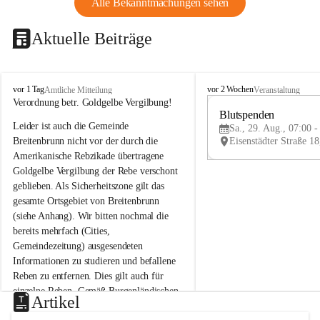
Alle Bekanntmachungen sehen
Aktuelle Beiträge
B
B
vor 1 Tag
vor 2 Wochen
Amtliche Mitteilung
Veranstaltung
r
r
Verordnung betr. Goldgelbe Vergilbung!
e
e
Blutspenden
Leider ist auch die Gemeinde 
i
i
Sa., 29. Aug., 07:00 -
t
t
Breitenbrunn nicht vor der durch die 
e
e
Amerikanische Rebzikade übertragene 
n
n
Goldgelbe Vergilbung der Rebe verschont 
b
b
geblieben. Als Sicherheitszone gilt das 
r
r
gesamte Ortsgebiet von Breitenbrunn 
u
u
(siehe Anhang). Wir bitten nochmal die 
n
n
n
n
bereits mehrfach (Cities, 
a
a
Gemeindezeitung) ausgesendeten 
m
m
Informationen zu studieren und befallene 
N
N
Reben zu entfernen. Dies gilt auch für 
e
e
einzelne Reben. Gemäß Burgenländischen 
u
u
Artikel
Weinbaugesetz sind nicht gepflegte oder 
s
s