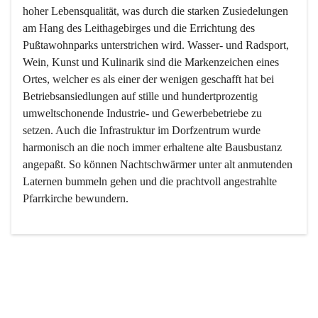
hoher Lebensqualität, was durch die starken Zusiedelungen 
am Hang des Leithagebirges und die Errichtung des 
Pußtawohnparks unterstrichen wird. Wasser- und Radsport, 
Wein, Kunst und Kulinarik sind die Markenzeichen eines 
Ortes, welcher es als einer der wenigen geschafft hat bei 
Betriebsansiedlungen auf stille und hundertprozentig 
umweltschonende Industrie- und Gewerbebetriebe zu 
setzen. Auch die Infrastruktur im Dorfzentrum wurde 
harmonisch an die noch immer erhaltene alte Bausbustanz 
angepaßt. So können Nachtschwärmer unter alt anmutenden 
Laternen bummeln gehen und die prachtvoll angestrahlte 
Pfarrkirche bewundern.

Der Weinbau dominert heute nicht mehr, ist aber integrativer 
Bestandteil der Kultur des Ortes, da man hier schon lange 
von Massenweinbau auf Qualitätsweinbau umgestellt hat. 
So ist es auch nicht verwunderlich, dass eines der historisch 
wertvollsten Gebäude die Ortsvinothek beherbergt und dass 
der Kellering ein beliebtes Ziel darstellt.
