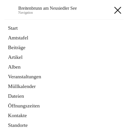
Breitenbrunn am Neusiedler See
Navigation
Breitenbrunn am Neusiedler See
Start
Amtstafel
Formulare
Beiträge
18 Schnellzugriffe
Artikel
Gemeindeservice
7 Schnellzugriffe
Alben
Veranstaltungen
+7
Müllkalender
Dateien
Öffnungszeiten
Kontakte
Hauptadresse
Standorte