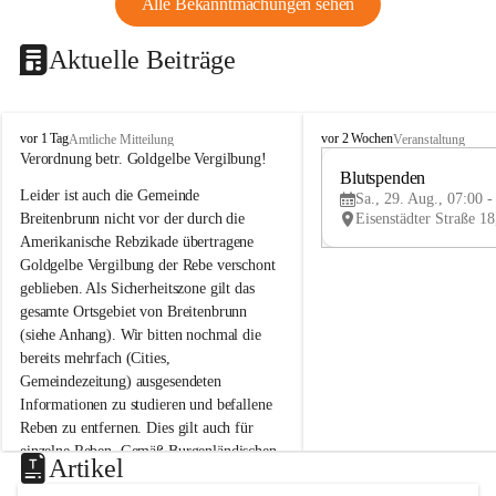
Alle Bekanntmachungen sehen
Aktuelle Beiträge
B
B
vor 1 Tag
vor 2 Wochen
Amtliche Mitteilung
Veranstaltung
r
r
Verordnung betr. Goldgelbe Vergilbung!
e
e
Blutspenden
Leider ist auch die Gemeinde 
i
i
Sa., 29. Aug., 07:00 -
t
t
Breitenbrunn nicht vor der durch die 
e
e
Amerikanische Rebzikade übertragene 
n
n
Goldgelbe Vergilbung der Rebe verschont 
b
b
geblieben. Als Sicherheitszone gilt das 
r
r
gesamte Ortsgebiet von Breitenbrunn 
u
u
(siehe Anhang). Wir bitten nochmal die 
n
n
n
n
bereits mehrfach (Cities, 
a
a
Gemeindezeitung) ausgesendeten 
m
m
Informationen zu studieren und befallene 
N
N
Reben zu entfernen. Dies gilt auch für 
e
e
einzelne Reben. Gemäß Burgenländischen 
u
u
Artikel
Weinbaugesetz sind nicht gepflegte oder 
s
s