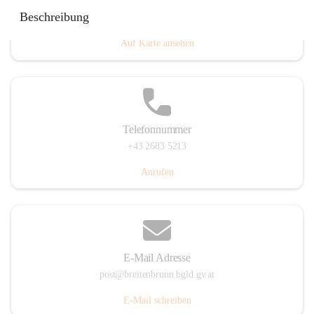
Eisenstädterstraße 18, 7091 Breitenbrunn am Neusiedler
Beschreibung
See, AUT
Auf Karte ansehen
Telefonnummer
+43 2683 5213
Anrufen
E-Mail Adresse
post@breitenbrunn.bgld.gv.at
E-Mail schreiben