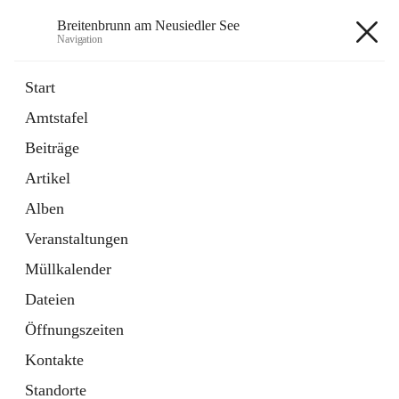
Breitenbrunn am Neusiedler See
Navigation
Breitenbrunn am Neusiedler See
Start
Amtstafel
Formulare
Beiträge
18 Schnellzugriffe
Artikel
Gemeindeservice
7 Schnellzugriffe
Alben
Veranstaltungen
+7
Müllkalender
Dateien
Öffnungszeiten
Kontakte
Hauptadresse
Standorte