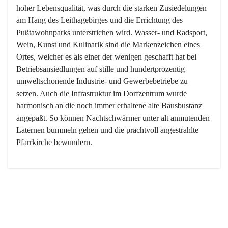
hoher Lebensqualität, was durch die starken Zusiedelungen 
am Hang des Leithagebirges und die Errichtung des 
Pußtawohnparks unterstrichen wird. Wasser- und Radsport, 
Wein, Kunst und Kulinarik sind die Markenzeichen eines 
Ortes, welcher es als einer der wenigen geschafft hat bei 
Betriebsansiedlungen auf stille und hundertprozentig 
umweltschonende Industrie- und Gewerbebetriebe zu 
setzen. Auch die Infrastruktur im Dorfzentrum wurde 
harmonisch an die noch immer erhaltene alte Bausbustanz 
angepaßt. So können Nachtschwärmer unter alt anmutenden 
Laternen bummeln gehen und die prachtvoll angestrahlte 
Pfarrkirche bewundern.

Der Weinbau dominert heute nicht mehr, ist aber integrativer 
Bestandteil der Kultur des Ortes, da man hier schon lange 
von Massenweinbau auf Qualitätsweinbau umgestellt hat. 
So ist es auch nicht verwunderlich, dass eines der historisch 
wertvollsten Gebäude die Ortsvinothek beherbergt und dass 
der Kellering ein beliebtes Ziel darstellt.
