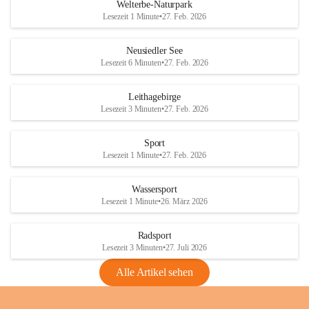
i
i
unzulässige Weingärten zu roden! Bitte 
Welterbe-Naturpark
e
e
helfen wir zusammen um unsere Winzer 
Lesezeit 1 Minute
•
27. Feb. 2026
d
d
vor den prognostizierten Ernteausfällen 
l
l
und den daraus folgenden wirtschaftlichen 
e
e
Neusiedler See
Schäden zu bewahren.
r
r
Lesezeit 6 Minuten
•
27. Feb. 2026
S
S
Verordnungen
e
e
Leithagebirge
04.08.2026
e
e
Lesezeit 3 Minuten
•
27. Feb. 2026
Maßnahmen zur Bekämpfung
der Goldgelben Vergilbung der
Sport
Rebe und der Amerikanischen
Lesezeit 1 Minute
•
27. Feb. 2026
Rebzikade
Anhang VBl. EU Nr. 18
Wassersport
_2026
Lesezeit 1 Minute
•
26. März 2026
1 Seite
•
1,4 MB
Radsport
VBl. EU Nr. 18_2026
Lesezeit 3 Minuten
•
27. Juli 2026
2 Seiten
•
2,1 MB
Alle Artikel sehen