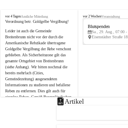
B
B
vor 4 Tagen
vor 2 Wochen
Amtliche Mitteilung
Veranstaltung
r
r
Verordnung betr. Goldgelbe Vergilbung!
e
e
Blutspenden
Leider ist auch die Gemeinde 
i
i
Sa., 29. Aug., 07:00 -
t
t
Breitenbrunn nicht vor der durch die 
e
e
Amerikanische Rebzikade übertragene 
n
n
Goldgelbe Vergilbung der Rebe verschont 
b
b
geblieben. Als Sicherheitszone gilt das 
r
r
gesamte Ortsgebiet von Breitenbrunn 
u
u
(siehe Anhang). Wir bitten nochmal die 
n
n
n
n
bereits mehrfach (Cities, 
a
a
Gemeindezeitung) ausgesendeten 
m
m
Informationen zu studieren und befallene 
N
N
Reben zu entfernen. Dies gilt auch für 
e
e
einzelne Reben. Gemäß Burgenländischen 
u
u
Artikel
Weinbaugesetz sind nicht gepflegte oder 
s
s
i
i
unzulässige Weingärten zu roden! Bitte 
e
e
helfen wir zusammen um unsere Winzer 
d
d
vor den prognostizierten Ernteausfällen 
l
l
und den daraus folgenden wirtschaftlichen 