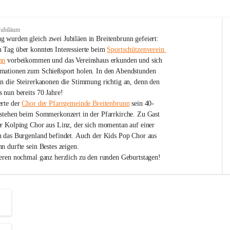
Jubiläum
 wurden gleich zwei Jubiläen in Breitenbrunn gefeiert: 
 Tag über konnten Interessierte beim 
Sportschützenverein 
nn
 vorbeikommen und das Vereinshaus erkunden und sich 
mationen zum Schießsport holen. In den Abendstunden 
nn die Steirerkanonen die Stimmung richtig an, denn den 
 nun bereits 70 Jahre!
rte der 
Chor der Pfarrgemeinde Breitenbrunn
 sein 40-
estehen beim Sommerkonzert in der Pfarrkirche. Zu Gast 
er Kolping Chor aus Linz, der sich momentan auf einer 
h das Burgenland befindet. Auch der Kids Pop Chor aus 
n durfte sein Bestes zeigen.
ieren nochmal ganz herzlich zu den runden Geburtstagen!