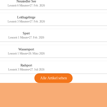
e
e
Neusiedler See
r
r
Lesezeit 6 Minuten
•
27. Feb. 2026
S
S
e
e
Leithagebirge
e
e
Lesezeit 3 Minuten
•
27. Feb. 2026
Sport
Lesezeit 1 Minute
•
27. Feb. 2026
Wassersport
Lesezeit 1 Minute
•
26. März 2026
Radsport
Lesezeit 3 Minuten
•
27. Juli 2026
Alle Artikel sehen