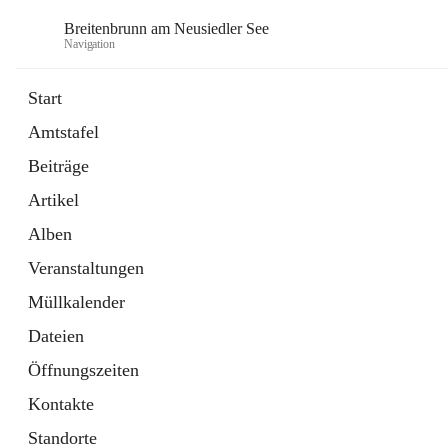
Breitenbrunn am Neusiedler See
Navigation
Start
Amtstafel
Formulare
Beiträge
18 Schnellzugriffe
Artikel
Gemeindeservice
7 Schnellzugriffe
Alben
Veranstaltungen
Müllkalender
Dateien
Öffnungszeiten
Kontakte
Standorte