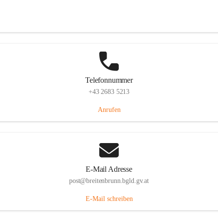
Eisenstädterstraße 18, 7091 Breitenbrunn am Neusiedler See, AUT
Auf Karte ansehen
Telefonnummer
+43 2683 5213
Anrufen
E-Mail Adresse
post@breitenbrunn.bgld.gv.at
E-Mail schreiben