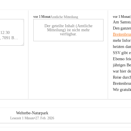
B
B
vor 1 Monat
vor 1 Monat
Amtliche Mitteilung
r
r
Am Samstag
Der geteilte Inhalt (Amtliche
e
e
29
Den ganzen
Mitteilung) ist nicht mehr
i
i
 12:30
AU
verfügbar.
Breitenbru
t
t
Eisenstädter Straße 18, 7091 Breitenbrunn am Neusiedler See, AUT
G
mehr Infor
e
e
heizten da
n
n
SSV gibt es
b
b
r
r
Ebenso feie
u
u
jähriges B
n
n
war hier d
n
n
Reise durc
a
a
Breitenbrun
m
m
Wir gratul
N
N
e
e
u
u
s
s
i
i
Welterbe-Naturpark
e
e
Lesezeit 1 Minute
•
27. Feb. 2026
d
d
l
l