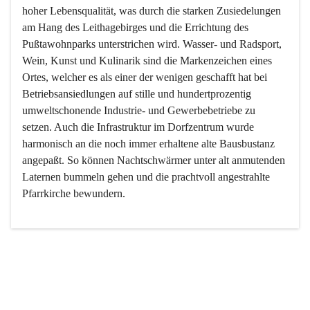
hoher Lebensqualität, was durch die starken Zusiedelungen 
am Hang des Leithagebirges und die Errichtung des 
Pußtawohnparks unterstrichen wird. Wasser- und Radsport, 
Wein, Kunst und Kulinarik sind die Markenzeichen eines 
Ortes, welcher es als einer der wenigen geschafft hat bei 
Betriebsansiedlungen auf stille und hundertprozentig 
umweltschonende Industrie- und Gewerbebetriebe zu 
setzen. Auch die Infrastruktur im Dorfzentrum wurde 
harmonisch an die noch immer erhaltene alte Bausbustanz 
angepaßt. So können Nachtschwärmer unter alt anmutenden 
Laternen bummeln gehen und die prachtvoll angestrahlte 
Pfarrkirche bewundern.

Der Weinbau dominert heute nicht mehr, ist aber integrativer 
Bestandteil der Kultur des Ortes, da man hier schon lange 
von Massenweinbau auf Qualitätsweinbau umgestellt hat. 
So ist es auch nicht verwunderlich, dass eines der historisch 
wertvollsten Gebäude die Ortsvinothek beherbergt und dass 
der Kellering ein beliebtes Ziel darstellt.
