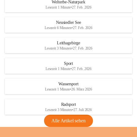
i
i
unzulässige Weingärten zu roden! Bitte 
Welterbe-Naturpark
e
e
helfen wir zusammen um unsere Winzer 
Lesezeit 1 Minute
•
27. Feb. 2026
d
d
vor den prognostizierten Ernteausfällen 
l
l
und den daraus folgenden wirtschaftlichen 
e
e
Neusiedler See
Schäden zu bewahren.
r
r
Lesezeit 6 Minuten
•
27. Feb. 2026
S
S
Verordnungen
e
e
Leithagebirge
04.08.2026
e
e
Lesezeit 3 Minuten
•
27. Feb. 2026
Maßnahmen zur Bekämpfung
der Goldgelben Vergilbung der
Sport
Rebe und der Amerikanischen
Lesezeit 1 Minute
•
27. Feb. 2026
Rebzikade
Anhang VBl. EU Nr. 18
Wassersport
_2026
Lesezeit 1 Minute
•
26. März 2026
1 Seite
•
1,4 MB
Radsport
VBl. EU Nr. 18_2026
Lesezeit 3 Minuten
•
27. Juli 2026
2 Seiten
•
2,1 MB
Alle Artikel sehen