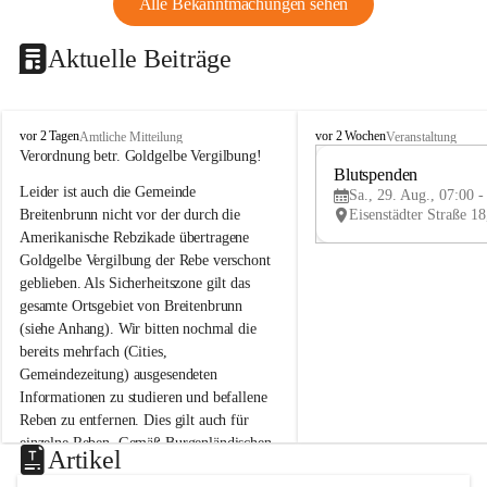
Alle Bekanntmachungen sehen
Aktuelle Beiträge
B
B
vor 2 Tagen
vor 2 Wochen
Amtliche Mitteilung
Veranstaltung
r
r
Verordnung betr. Goldgelbe Vergilbung!
e
e
Blutspenden
Leider ist auch die Gemeinde 
i
i
Sa., 29. Aug., 07:00 -
t
t
Breitenbrunn nicht vor der durch die 
e
e
Amerikanische Rebzikade übertragene 
n
n
Goldgelbe Vergilbung der Rebe verschont 
b
b
geblieben. Als Sicherheitszone gilt das 
r
r
gesamte Ortsgebiet von Breitenbrunn 
u
u
(siehe Anhang). Wir bitten nochmal die 
n
n
n
n
bereits mehrfach (Cities, 
a
a
Gemeindezeitung) ausgesendeten 
m
m
Informationen zu studieren und befallene 
N
N
Reben zu entfernen. Dies gilt auch für 
e
e
einzelne Reben. Gemäß Burgenländischen 
u
u
Artikel
Weinbaugesetz sind nicht gepflegte oder 
s
s