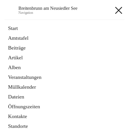
Breitenbrunn am Neusiedler See
Navigation
Breitenbrunn am Neusiedler See
Start
Amtstafel
Formulare
Beiträge
18 Schnellzugriffe
Artikel
Gemeindeservice
7 Schnellzugriffe
Alben
Veranstaltungen
+7
Müllkalender
Dateien
Öffnungszeiten
Kontakte
Hauptadresse
Standorte