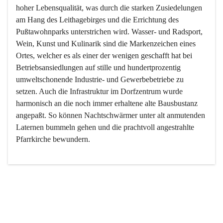
hoher Lebensqualität, was durch die starken Zusiedelungen 
am Hang des Leithagebirges und die Errichtung des 
Pußtawohnparks unterstrichen wird. Wasser- und Radsport, 
Wein, Kunst und Kulinarik sind die Markenzeichen eines 
Ortes, welcher es als einer der wenigen geschafft hat bei 
Betriebsansiedlungen auf stille und hundertprozentig 
umweltschonende Industrie- und Gewerbebetriebe zu 
setzen. Auch die Infrastruktur im Dorfzentrum wurde 
harmonisch an die noch immer erhaltene alte Bausbustanz 
angepaßt. So können Nachtschwärmer unter alt anmutenden 
Laternen bummeln gehen und die prachtvoll angestrahlte 
Pfarrkirche bewundern.

Der Weinbau dominert heute nicht mehr, ist aber integrativer 
Bestandteil der Kultur des Ortes, da man hier schon lange 
von Massenweinbau auf Qualitätsweinbau umgestellt hat. 
So ist es auch nicht verwunderlich, dass eines der historisch 
wertvollsten Gebäude die Ortsvinothek beherbergt und dass 
der Kellering ein beliebtes Ziel darstellt.
