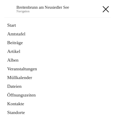
Breitenbrunn am Neusiedler See
Navigation
Breitenbrunn am Neusiedler See
Start
Amtstafel
Formulare
Beiträge
18 Schnellzugriffe
Artikel
Gemeindeservice
7 Schnellzugriffe
Alben
Veranstaltungen
+7
Müllkalender
Dateien
Öffnungszeiten
Kontakte
Hauptadresse
Standorte