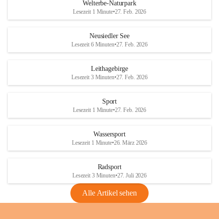
i
i
unzulässige Weingärten zu roden! Bitte 
Welterbe-Naturpark
e
e
helfen wir zusammen um unsere Winzer 
Lesezeit 1 Minute
•
27. Feb. 2026
d
d
vor den prognostizierten Ernteausfällen 
l
l
und den daraus folgenden wirtschaftlichen 
e
e
Neusiedler See
Schäden zu bewahren.
r
r
Lesezeit 6 Minuten
•
27. Feb. 2026
S
S
Verordnungen
e
e
Leithagebirge
04.08.2026
e
e
Lesezeit 3 Minuten
•
27. Feb. 2026
Maßnahmen zur Bekämpfung
der Goldgelben Vergilbung der
Sport
Rebe und der Amerikanischen
Lesezeit 1 Minute
•
27. Feb. 2026
Rebzikade
Anhang VBl. EU Nr. 18
Wassersport
_2026
Lesezeit 1 Minute
•
26. März 2026
1 Seite
•
1,4 MB
Radsport
VBl. EU Nr. 18_2026
Lesezeit 3 Minuten
•
27. Juli 2026
2 Seiten
•
2,1 MB
Alle Artikel sehen