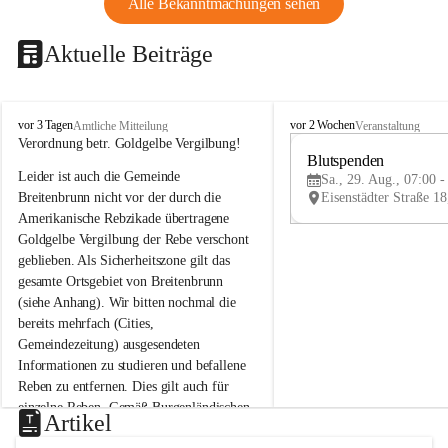
Alle Bekanntmachungen sehen
Aktuelle Beiträge
B
B
vor 3 Tagen
vor 2 Wochen
Amtliche Mitteilung
Veranstaltung
r
r
Verordnung betr. Goldgelbe Vergilbung!
e
e
Blutspenden
Leider ist auch die Gemeinde 
i
i
Sa., 29. Aug., 07:00 -
t
t
Breitenbrunn nicht vor der durch die 
e
e
Amerikanische Rebzikade übertragene 
n
n
Goldgelbe Vergilbung der Rebe verschont 
b
b
geblieben. Als Sicherheitszone gilt das 
r
r
gesamte Ortsgebiet von Breitenbrunn 
u
u
(siehe Anhang). Wir bitten nochmal die 
n
n
n
n
bereits mehrfach (Cities, 
a
a
Gemeindezeitung) ausgesendeten 
m
m
Informationen zu studieren und befallene 
N
N
Reben zu entfernen. Dies gilt auch für 
e
e
einzelne Reben. Gemäß Burgenländischen 
u
u
Artikel
Weinbaugesetz sind nicht gepflegte oder 
s
s