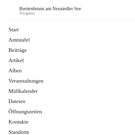
Breitenbrunn am Neusiedler See
Navigation
Start
Amtstafel
Formulare
Beiträge
18 Schnellzugriffe
Artikel
Gemeindeservice
7 Schnellzugriffe
Alben
Veranstaltungen
Müllkalender
Dateien
Öffnungszeiten
Kontakte
Standorte