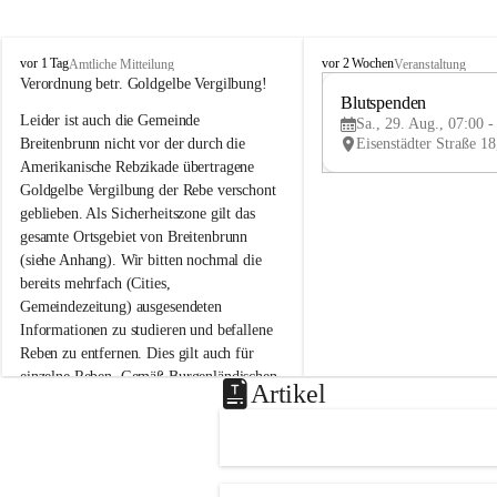
B
B
vor 1 Tag
vor 2 Wochen
Amtliche Mitteilung
Veranstaltung
r
r
Verordnung betr. Goldgelbe Vergilbung!
e
e
Blutspenden
Leider ist auch die Gemeinde 
i
i
Sa., 29. Aug., 07:00 -
t
t
Breitenbrunn nicht vor der durch die 
e
e
Amerikanische Rebzikade übertragene 
n
n
Goldgelbe Vergilbung der Rebe verschont 
b
b
geblieben. Als Sicherheitszone gilt das 
r
r
gesamte Ortsgebiet von Breitenbrunn 
u
u
(siehe Anhang). Wir bitten nochmal die 
n
n
n
n
bereits mehrfach (Cities, 
a
a
Gemeindezeitung) ausgesendeten 
m
m
Informationen zu studieren und befallene 
N
N
Reben zu entfernen. Dies gilt auch für 
e
e
einzelne Reben. Gemäß Burgenländischen 
u
u
Artikel
Weinbaugesetz sind nicht gepflegte oder 
s
s
i
i
unzulässige Weingärten zu roden! Bitte 
e
e
helfen wir zusammen um unsere Winzer 
d
d
vor den prognostizierten Ernteausfällen 
l
l
und den daraus folgenden wirtschaftlichen 