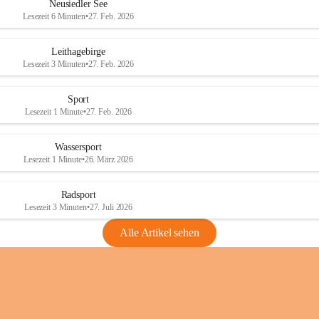
e
e
Neusiedler See
r
r
Lesezeit 6 Minuten
•
27. Feb. 2026
S
S
e
e
Leithagebirge
e
e
Lesezeit 3 Minuten
•
27. Feb. 2026
Sport
Lesezeit 1 Minute
•
27. Feb. 2026
Wassersport
Lesezeit 1 Minute
•
26. März 2026
Radsport
Lesezeit 3 Minuten
•
27. Juli 2026
Alle Artikel sehen