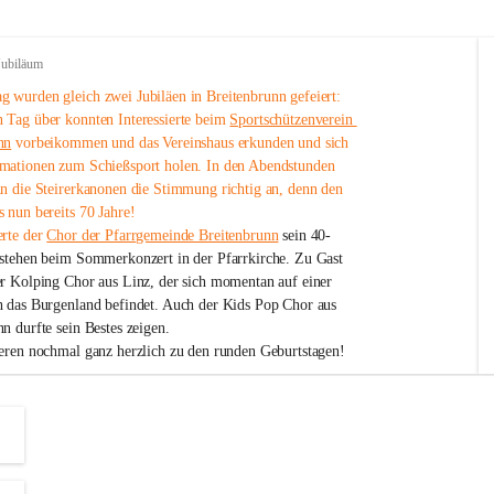
Jubiläum
 wurden gleich zwei Jubiläen in Breitenbrunn gefeiert: 
 Tag über konnten Interessierte beim 
Sportschützenverein 
nn
 vorbeikommen und das Vereinshaus erkunden und sich 
mationen zum Schießsport holen. In den Abendstunden 
nn die Steirerkanonen die Stimmung richtig an, denn den 
 nun bereits 70 Jahre!
rte der 
Chor der Pfarrgemeinde Breitenbrunn
 sein 40-
estehen beim Sommerkonzert in der Pfarrkirche. Zu Gast 
er Kolping Chor aus Linz, der sich momentan auf einer 
h das Burgenland befindet. Auch der Kids Pop Chor aus 
n durfte sein Bestes zeigen.
ieren nochmal ganz herzlich zu den runden Geburtstagen!