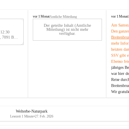
B
B
vor 1 Monat
vor 1 Monat
Amtliche Mitteilung
r
r
Am Samstag
Der geteilte Inhalt (Amtliche
e
e
29
Mitteilung) ist nicht mehr
Den ganzen
i
i
 12:30
AU
verfügbar.
t
t
Eisenstädter Straße 18, 7091 Breitenbrunn am Neusiedler See, AUT
Breitenbru
G
e
e
mehr Infor
n
n
heizten da
b
b
SSV gibt es
r
r
Ebenso feie
u
u
jähriges B
n
n
n
n
war hier d
a
a
Reise durc
m
m
Breitenbrun
N
N
Wir gratul
e
e
u
u
s
s
i
i
Welterbe-Naturpark
e
e
Lesezeit 1 Minute
•
27. Feb. 2026
d
d
l
l