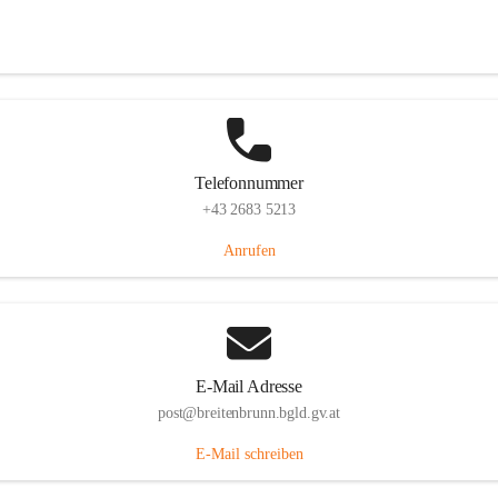
Eisenstädterstraße 18, 7091 Breitenbrunn am Neusiedler See, AUT
Auf Karte ansehen
Telefonnummer
+43 2683 5213
Anrufen
E-Mail Adresse
post@breitenbrunn.bgld.gv.at
E-Mail schreiben