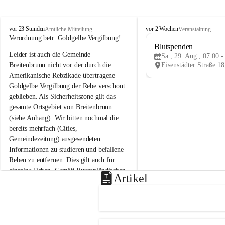
B
B
vor 23 Stunden
vor 2 Wochen
Amtliche Mitteilung
Veranstaltung
r
r
Verordnung betr. Goldgelbe Vergilbung!
e
e
Blutspenden
Leider ist auch die Gemeinde 
i
i
Sa., 29. Aug., 07:00 -
t
t
Breitenbrunn nicht vor der durch die 
e
e
Amerikanische Rebzikade übertragene 
n
n
Goldgelbe Vergilbung der Rebe verschont 
b
b
geblieben. Als Sicherheitszone gilt das 
r
r
gesamte Ortsgebiet von Breitenbrunn 
u
u
(siehe Anhang). Wir bitten nochmal die 
n
n
n
n
bereits mehrfach (Cities, 
a
a
Gemeindezeitung) ausgesendeten 
m
m
Informationen zu studieren und befallene 
N
N
Reben zu entfernen. Dies gilt auch für 
e
e
einzelne Reben. Gemäß Burgenländischen 
u
u
Artikel
Weinbaugesetz sind nicht gepflegte oder 
s
s
i
i
unzulässige Weingärten zu roden! Bitte 
e
e
helfen wir zusammen um unsere Winzer 
d
d
vor den prognostizierten Ernteausfällen 
l
l
und den daraus folgenden wirtschaftlichen 