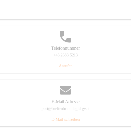
Eisenstädterstraße 18, 7091 Breitenbrunn am Neusiedler See, AUT
Auf Karte ansehen
Telefonnummer
+43 2683 5213
Anrufen
E-Mail Adresse
post@breitenbrunn.bgld.gv.at
E-Mail schreiben