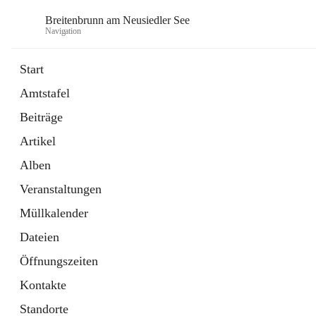
Breitenbrunn am Neusiedler See
Navigation
Start
Amtstafel
Formulare
Beiträge
18 Schnellzugriffe
Artikel
Gemeindeservice
7 Schnellzugriffe
Alben
Veranstaltungen
Müllkalender
Dateien
Öffnungszeiten
Kontakte
Standorte