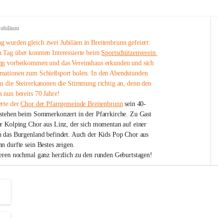
Jubiläum
 wurden gleich zwei Jubiläen in Breitenbrunn gefeiert: 
 Tag über konnten Interessierte beim 
Sportschützenverein 
nn
 vorbeikommen und das Vereinshaus erkunden und sich 
mationen zum Schießsport holen. In den Abendstunden 
nn die Steirerkanonen die Stimmung richtig an, denn den 
 nun bereits 70 Jahre!
rte der 
Chor der Pfarrgemeinde Breitenbrunn
 sein 40-
estehen beim Sommerkonzert in der Pfarrkirche. Zu Gast 
er Kolping Chor aus Linz, der sich momentan auf einer 
h das Burgenland befindet. Auch der Kids Pop Chor aus 
n durfte sein Bestes zeigen.
ieren nochmal ganz herzlich zu den runden Geburtstagen!