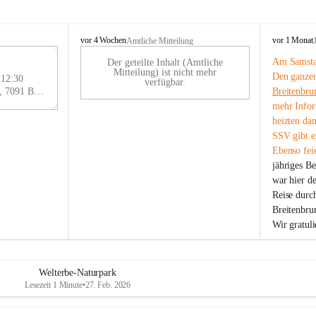
B
B
vor 4 Wochen
vor 1 Monat
Amtliche Mitteilung
r
r
Am Samstag
Der geteilte Inhalt (Amtliche
e
e
29
Mitteilung) ist nicht mehr
Den ganzen
i
i
 12:30
AU
verfügbar.
t
t
Eisenstädter Straße 18, 7091 Breitenbrunn am Neusiedler See, AUT
Breitenbru
G
e
e
mehr Infor
n
n
heizten da
b
b
SSV gibt es
r
r
Ebenso feie
u
u
jähriges B
n
n
n
n
war hier d
a
a
Reise durc
m
m
Breitenbrun
N
N
Wir gratul
e
e
u
u
s
s
i
i
Welterbe-Naturpark
e
e
Lesezeit 1 Minute
•
27. Feb. 2026
d
d
l
l