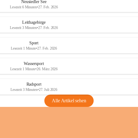
e
e
Neusiedler See
r
r
Lesezeit 6 Minuten
•
27. Feb. 2026
S
S
e
e
Leithagebirge
e
e
Lesezeit 3 Minuten
•
27. Feb. 2026
Sport
Lesezeit 1 Minute
•
27. Feb. 2026
Wassersport
Lesezeit 1 Minute
•
26. März 2026
Radsport
Lesezeit 3 Minuten
•
27. Juli 2026
Alle Artikel sehen