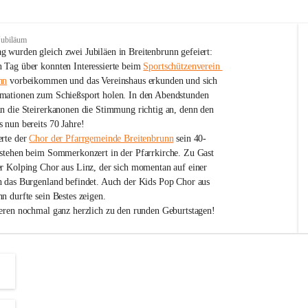
Jubiläum
 wurden gleich zwei Jubiläen in Breitenbrunn gefeiert: 
 Tag über konnten Interessierte beim 
Sportschützenverein 
nn
 vorbeikommen und das Vereinshaus erkunden und sich 
mationen zum Schießsport holen. In den Abendstunden 
nn die Steirerkanonen die Stimmung richtig an, denn den 
 nun bereits 70 Jahre!
rte der 
Chor der Pfarrgemeinde Breitenbrunn
 sein 40-
estehen beim Sommerkonzert in der Pfarrkirche. Zu Gast 
er Kolping Chor aus Linz, der sich momentan auf einer 
h das Burgenland befindet. Auch der Kids Pop Chor aus 
n durfte sein Bestes zeigen.
ieren nochmal ganz herzlich zu den runden Geburtstagen!