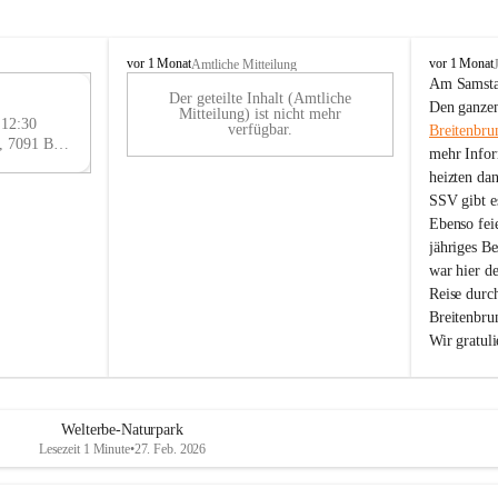
B
B
vor 1 Monat
vor 1 Monat
Amtliche Mitteilung
r
r
Am Samstag
Der geteilte Inhalt (Amtliche
e
e
29
Den ganzen
Mitteilung) ist nicht mehr
i
i
 12:30
AU
verfügbar.
Breitenbru
t
t
Eisenstädter Straße 18, 7091 Breitenbrunn am Neusiedler See, AUT
G
mehr Infor
e
e
heizten da
n
n
SSV gibt es
b
b
r
r
Ebenso feie
u
u
jähriges B
n
n
war hier d
n
n
Reise durc
a
a
Breitenbrun
m
m
Wir gratul
N
N
e
e
u
u
s
s
i
i
Welterbe-Naturpark
e
e
Lesezeit 1 Minute
•
27. Feb. 2026
d
d
l
l