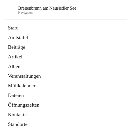
Breitenbrunn am Neusiedler See
Navigation
Start
Amtstafel
Formulare
Beiträge
18 Schnellzugriffe
Artikel
Gemeindeservice
7 Schnellzugriffe
Alben
Veranstaltungen
Müllkalender
Dateien
Öffnungszeiten
Kontakte
Standorte