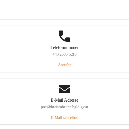
Eisenstädterstraße 18, 7091 Breitenbrunn am Neusiedler See, AUT
Auf Karte ansehen
Telefonnummer
+43 2683 5213
Anrufen
E-Mail Adresse
post@breitenbrunn.bgld.gv.at
E-Mail schreiben