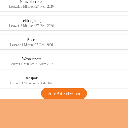
e
e
Neusiedler See
r
r
Lesezeit 6 Minuten
•
27. Feb. 2026
S
S
e
e
Leithagebirge
e
e
Lesezeit 3 Minuten
•
27. Feb. 2026
Sport
Lesezeit 1 Minute
•
27. Feb. 2026
Wassersport
Lesezeit 1 Minute
•
26. März 2026
Radsport
Lesezeit 3 Minuten
•
27. Juli 2026
Alle Artikel sehen