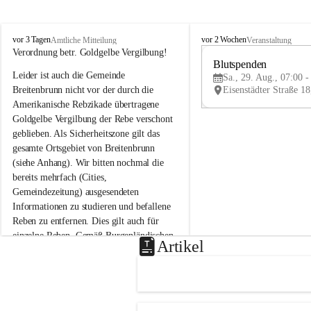
B
B
vor 3 Tagen
vor 2 Wochen
Amtliche Mitteilung
Veranstaltung
r
r
Verordnung betr. Goldgelbe Vergilbung!
e
e
Blutspenden
Leider ist auch die Gemeinde 
i
i
Sa., 29. Aug., 07:00 -
t
t
Breitenbrunn nicht vor der durch die 
e
e
Amerikanische Rebzikade übertragene 
n
n
Goldgelbe Vergilbung der Rebe verschont 
b
b
geblieben. Als Sicherheitszone gilt das 
r
r
gesamte Ortsgebiet von Breitenbrunn 
u
u
(siehe Anhang). Wir bitten nochmal die 
n
n
n
n
bereits mehrfach (Cities, 
a
a
Gemeindezeitung) ausgesendeten 
m
m
Informationen zu studieren und befallene 
N
N
Reben zu entfernen. Dies gilt auch für 
e
e
einzelne Reben. Gemäß Burgenländischen 
u
u
Artikel
Weinbaugesetz sind nicht gepflegte oder 
s
s
i
i
unzulässige Weingärten zu roden! Bitte 
e
e
helfen wir zusammen um unsere Winzer 
d
d
vor den prognostizierten Ernteausfällen 
l
l
und den daraus folgenden wirtschaftlichen 