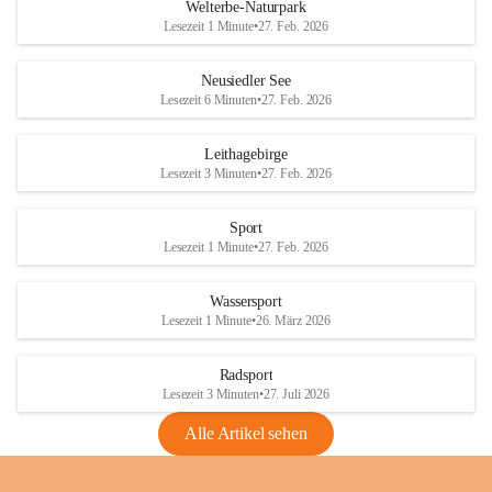
i
i
unzulässige Weingärten zu roden! Bitte 
Welterbe-Naturpark
e
e
helfen wir zusammen um unsere Winzer 
Lesezeit 1 Minute
•
27. Feb. 2026
d
d
vor den prognostizierten Ernteausfällen 
l
l
und den daraus folgenden wirtschaftlichen 
e
e
Neusiedler See
Schäden zu bewahren.
r
r
Lesezeit 6 Minuten
•
27. Feb. 2026
S
S
Verordnungen
e
e
Leithagebirge
04.08.2026
e
e
Lesezeit 3 Minuten
•
27. Feb. 2026
Maßnahmen zur Bekämpfung
der Goldgelben Vergilbung der
Sport
Rebe und der Amerikanischen
Lesezeit 1 Minute
•
27. Feb. 2026
Rebzikade
Anhang VBl. EU Nr. 18
Wassersport
_2026
Lesezeit 1 Minute
•
26. März 2026
1 Seite
•
1,4 MB
Radsport
VBl. EU Nr. 18_2026
Lesezeit 3 Minuten
•
27. Juli 2026
2 Seiten
•
2,1 MB
Alle Artikel sehen