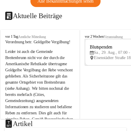
Alle Bekanntmachungen sehen
Aktuelle Beiträge
B
B
vor 1 Tag
vor 2 Wochen
Amtliche Mitteilung
Veranstaltung
r
r
Verordnung betr. Goldgelbe Vergilbung!
e
e
Blutspenden
Leider ist auch die Gemeinde 
i
i
Sa., 29. Aug., 07:00 -
t
t
Breitenbrunn nicht vor der durch die 
e
e
Amerikanische Rebzikade übertragene 
n
n
Goldgelbe Vergilbung der Rebe verschont 
b
b
geblieben. Als Sicherheitszone gilt das 
r
r
gesamte Ortsgebiet von Breitenbrunn 
u
u
(siehe Anhang). Wir bitten nochmal die 
n
n
n
n
bereits mehrfach (Cities, 
a
a
Gemeindezeitung) ausgesendeten 
m
m
Informationen zu studieren und befallene 
N
N
Reben zu entfernen. Dies gilt auch für 
e
e
einzelne Reben. Gemäß Burgenländischen 
u
u
Artikel
Weinbaugesetz sind nicht gepflegte oder 
s
s