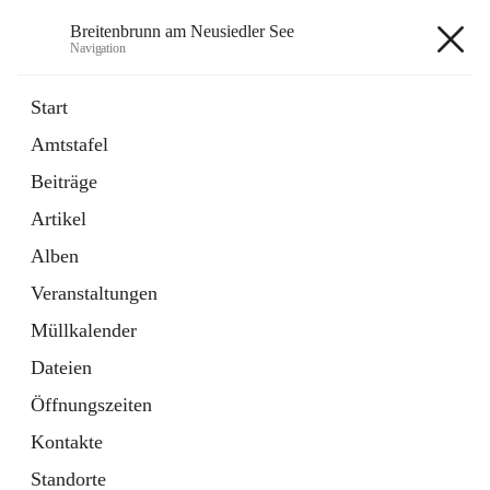
Breitenbrunn am Neusiedler See
Navigation
Breitenbrunn am Neusiedler See
Start
Amtstafel
Formulare
Beiträge
18 Schnellzugriffe
Artikel
Gemeindeservice
7 Schnellzugriffe
Alben
Veranstaltungen
+7
Müllkalender
Dateien
Öffnungszeiten
Kontakte
Hauptadresse
Standorte