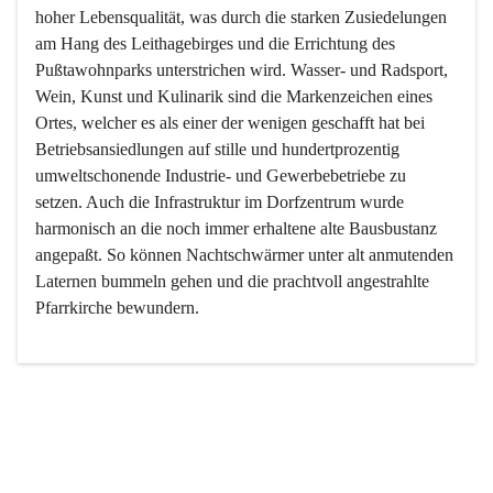
hoher Lebensqualität, was durch die starken Zusiedelungen 
am Hang des Leithagebirges und die Errichtung des 
Pußtawohnparks unterstrichen wird. Wasser- und Radsport, 
Wein, Kunst und Kulinarik sind die Markenzeichen eines 
Ortes, welcher es als einer der wenigen geschafft hat bei 
Betriebsansiedlungen auf stille und hundertprozentig 
umweltschonende Industrie- und Gewerbebetriebe zu 
setzen. Auch die Infrastruktur im Dorfzentrum wurde 
harmonisch an die noch immer erhaltene alte Bausbustanz 
angepaßt. So können Nachtschwärmer unter alt anmutenden 
Laternen bummeln gehen und die prachtvoll angestrahlte 
Pfarrkirche bewundern.

Der Weinbau dominert heute nicht mehr, ist aber integrativer 
Bestandteil der Kultur des Ortes, da man hier schon lange 
von Massenweinbau auf Qualitätsweinbau umgestellt hat. 
So ist es auch nicht verwunderlich, dass eines der historisch 
wertvollsten Gebäude die Ortsvinothek beherbergt und dass 
der Kellering ein beliebtes Ziel darstellt.
