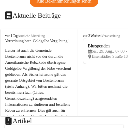
Alle Bekanntmachungen sehen
Aktuelle Beiträge
B
B
vor 1 Tag
vor 2 Wochen
Amtliche Mitteilung
Veranstaltung
r
r
Verordnung betr. Goldgelbe Vergilbung!
e
e
Blutspenden
Leider ist auch die Gemeinde 
i
i
Sa., 29. Aug., 07:00 -
t
t
Breitenbrunn nicht vor der durch die 
e
e
Amerikanische Rebzikade übertragene 
n
n
Goldgelbe Vergilbung der Rebe verschont 
b
b
geblieben. Als Sicherheitszone gilt das 
r
r
gesamte Ortsgebiet von Breitenbrunn 
u
u
(siehe Anhang). Wir bitten nochmal die 
n
n
n
n
bereits mehrfach (Cities, 
a
a
Gemeindezeitung) ausgesendeten 
m
m
Informationen zu studieren und befallene 
N
N
Reben zu entfernen. Dies gilt auch für 
e
e
einzelne Reben. Gemäß Burgenländischen 
u
u
Artikel
Weinbaugesetz sind nicht gepflegte oder 
s
s