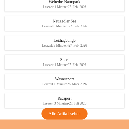
i
i
unzulässige Weingärten zu roden! Bitte 
Welterbe-Naturpark
e
e
helfen wir zusammen um unsere Winzer 
Lesezeit 1 Minute
•
27. Feb. 2026
d
d
vor den prognostizierten Ernteausfällen 
l
l
und den daraus folgenden wirtschaftlichen 
e
e
Neusiedler See
Schäden zu bewahren.
r
r
Lesezeit 6 Minuten
•
27. Feb. 2026
S
S
Verordnungen
e
e
Leithagebirge
04.08.2026
e
e
Lesezeit 3 Minuten
•
27. Feb. 2026
Maßnahmen zur Bekämpfung
der Goldgelben Vergilbung der
Sport
Rebe und der Amerikanischen
Lesezeit 1 Minute
•
27. Feb. 2026
Rebzikade
Anhang VBl. EU Nr. 18
Wassersport
_2026
Lesezeit 1 Minute
•
26. März 2026
1 Seite
•
1,4 MB
Radsport
VBl. EU Nr. 18_2026
Lesezeit 3 Minuten
•
27. Juli 2026
2 Seiten
•
2,1 MB
Alle Artikel sehen