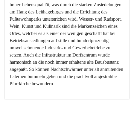
hoher Lebensqualität, was durch die starken Zusiedelungen 
am Hang des Leithagebirges und die Errichtung des 
Pußtawohnparks unterstrichen wird. Wasser- und Radsport, 
Wein, Kunst und Kulinarik sind die Markenzeichen eines 
Ortes, welcher es als einer der wenigen geschafft hat bei 
Betriebsansiedlungen auf stille und hundertprozentig 
umweltschonende Industrie- und Gewerbebetriebe zu 
setzen. Auch die Infrastruktur im Dorfzentrum wurde 
harmonisch an die noch immer erhaltene alte Bausbustanz 
angepaßt. So können Nachtschwärmer unter alt anmutenden 
Laternen bummeln gehen und die prachtvoll angestrahlte 
Pfarrkirche bewundern.

Der Weinbau dominert heute nicht mehr, ist aber integrativer 
Bestandteil der Kultur des Ortes, da man hier schon lange 
von Massenweinbau auf Qualitätsweinbau umgestellt hat. 
So ist es auch nicht verwunderlich, dass eines der historisch 
wertvollsten Gebäude die Ortsvinothek beherbergt und dass 
der Kellering ein beliebtes Ziel darstellt.
