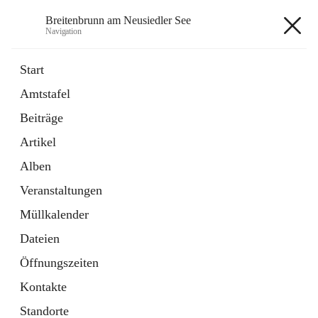
Breitenbrunn am Neusiedler See
Navigation
Breitenbrunn am Neusiedler See
Start
Amtstafel
Formulare
Beiträge
18 Schnellzugriffe
Artikel
Gemeindeservice
7 Schnellzugriffe
Alben
Veranstaltungen
+7
Müllkalender
Dateien
Öffnungszeiten
Kontakte
Hauptadresse
Standorte