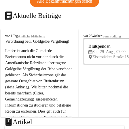
Alle Bekanntmachungen sehen
Aktuelle Beiträge
B
B
vor 1 Tag
vor 2 Wochen
Amtliche Mitteilung
Veranstaltung
r
r
Verordnung betr. Goldgelbe Vergilbung!
e
e
Blutspenden
Leider ist auch die Gemeinde 
i
i
Sa., 29. Aug., 07:00 -
t
t
Breitenbrunn nicht vor der durch die 
e
e
Amerikanische Rebzikade übertragene 
n
n
Goldgelbe Vergilbung der Rebe verschont 
b
b
geblieben. Als Sicherheitszone gilt das 
r
r
gesamte Ortsgebiet von Breitenbrunn 
u
u
(siehe Anhang). Wir bitten nochmal die 
n
n
n
n
bereits mehrfach (Cities, 
a
a
Gemeindezeitung) ausgesendeten 
m
m
Informationen zu studieren und befallene 
N
N
Reben zu entfernen. Dies gilt auch für 
e
e
einzelne Reben. Gemäß Burgenländischen 
u
u
Artikel
Weinbaugesetz sind nicht gepflegte oder 
s
s