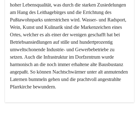
hoher Lebensqualität, was durch die starken Zusiedelungen 
am Hang des Leithagebirges und die Errichtung des 
Pußtawohnparks unterstrichen wird. Wasser- und Radsport, 
Wein, Kunst und Kulinarik sind die Markenzeichen eines 
Ortes, welcher es als einer der wenigen geschafft hat bei 
Betriebsansiedlungen auf stille und hundertprozentig 
umweltschonende Industrie- und Gewerbebetriebe zu 
setzen. Auch die Infrastruktur im Dorfzentrum wurde 
harmonisch an die noch immer erhaltene alte Bausbustanz 
angepaßt. So können Nachtschwärmer unter alt anmutenden 
Laternen bummeln gehen und die prachtvoll angestrahlte 
Pfarrkirche bewundern.

Der Weinbau dominert heute nicht mehr, ist aber integrativer 
Bestandteil der Kultur des Ortes, da man hier schon lange 
von Massenweinbau auf Qualitätsweinbau umgestellt hat. 
So ist es auch nicht verwunderlich, dass eines der historisch 
wertvollsten Gebäude die Ortsvinothek beherbergt und dass 
der Kellering ein beliebtes Ziel darstellt.
