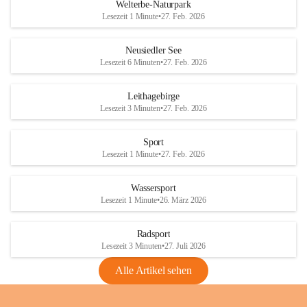
i
i
unzulässige Weingärten zu roden! Bitte 
Welterbe-Naturpark
e
e
helfen wir zusammen um unsere Winzer 
Lesezeit 1 Minute
•
27. Feb. 2026
d
d
vor den prognostizierten Ernteausfällen 
l
l
und den daraus folgenden wirtschaftlichen 
e
e
Neusiedler See
Schäden zu bewahren.
r
r
Lesezeit 6 Minuten
•
27. Feb. 2026
S
S
Verordnungen
e
e
Leithagebirge
04.08.2026
e
e
Lesezeit 3 Minuten
•
27. Feb. 2026
Maßnahmen zur Bekämpfung
der Goldgelben Vergilbung der
Sport
Rebe und der Amerikanischen
Lesezeit 1 Minute
•
27. Feb. 2026
Rebzikade
Anhang VBl. EU Nr. 18
Wassersport
_2026
Lesezeit 1 Minute
•
26. März 2026
1 Seite
•
1,4 MB
Radsport
VBl. EU Nr. 18_2026
Lesezeit 3 Minuten
•
27. Juli 2026
2 Seiten
•
2,1 MB
Alle Artikel sehen