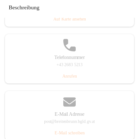
Eisenstädterstraße 18, 7091 Breitenbrunn am Neusiedler
Beschreibung
See, AUT
Auf Karte ansehen
Telefonnummer
+43 2683 5213
Anrufen
E-Mail Adresse
post@breitenbrunn.bgld.gv.at
E-Mail schreiben