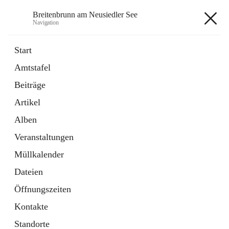
Breitenbrunn am Neusiedler See
Navigation
Breitenbrunn am Neusiedler See
Start
Amtstafel
Formulare
Beiträge
18 Schnellzugriffe
Artikel
Gemeindeservice
7 Schnellzugriffe
Alben
Veranstaltungen
+7
Müllkalender
Dateien
Öffnungszeiten
Kontakte
Hauptadresse
Standorte