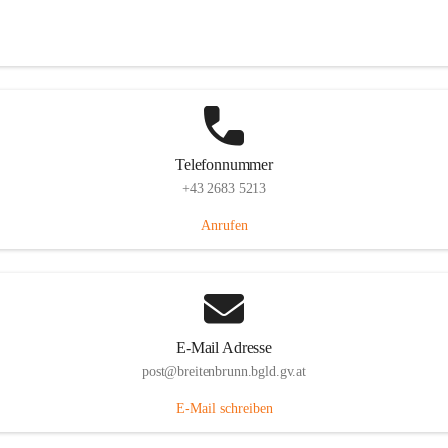
Eisenstädterstraße 18, 7091 Breitenbrunn am Neusiedler See, AUT
Auf Karte ansehen
Telefonnummer
+43 2683 5213
Anrufen
E-Mail Adresse
post@breitenbrunn.bgld.gv.at
E-Mail schreiben