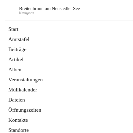
Breitenbrunn am Neusiedler See
Navigation
Start
Amtstafel
Formulare
Beiträge
18 Schnellzugriffe
Artikel
Gemeindeservice
7 Schnellzugriffe
Alben
Veranstaltungen
Müllkalender
Dateien
Öffnungszeiten
Kontakte
Standorte