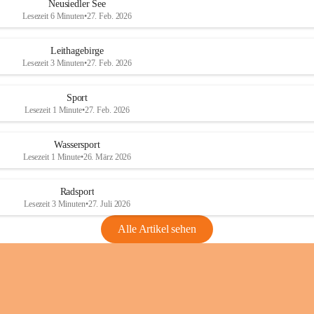
e
e
Neusiedler See
r
r
Lesezeit 6 Minuten
•
27. Feb. 2026
S
S
e
e
Leithagebirge
e
e
Lesezeit 3 Minuten
•
27. Feb. 2026
Sport
Lesezeit 1 Minute
•
27. Feb. 2026
Wassersport
Lesezeit 1 Minute
•
26. März 2026
Radsport
Lesezeit 3 Minuten
•
27. Juli 2026
Alle Artikel sehen