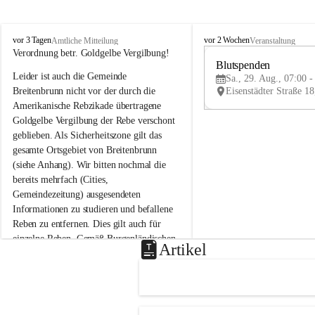
B
B
vor 3 Tagen
vor 2 Wochen
Amtliche Mitteilung
Veranstaltung
r
r
Verordnung betr. Goldgelbe Vergilbung!
e
e
Blutspenden
Leider ist auch die Gemeinde 
i
i
Sa., 29. Aug., 07:00 -
t
t
Breitenbrunn nicht vor der durch die 
e
e
Amerikanische Rebzikade übertragene 
n
n
Goldgelbe Vergilbung der Rebe verschont 
b
b
geblieben. Als Sicherheitszone gilt das 
r
r
gesamte Ortsgebiet von Breitenbrunn 
u
u
(siehe Anhang). Wir bitten nochmal die 
n
n
n
n
bereits mehrfach (Cities, 
a
a
Gemeindezeitung) ausgesendeten 
m
m
Informationen zu studieren und befallene 
N
N
Reben zu entfernen. Dies gilt auch für 
e
e
einzelne Reben. Gemäß Burgenländischen 
u
u
Artikel
Weinbaugesetz sind nicht gepflegte oder 
s
s
i
i
unzulässige Weingärten zu roden! Bitte 
e
e
helfen wir zusammen um unsere Winzer 
d
d
vor den prognostizierten Ernteausfällen 
l
l
und den daraus folgenden wirtschaftlichen 