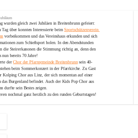
Jubiläum
 wurden gleich zwei Jubiläen in Breitenbrunn gefeiert: 
 Tag über konnten Interessierte beim 
Sportschützenverein 
nn
 vorbeikommen und das Vereinshaus erkunden und sich 
mationen zum Schießsport holen. In den Abendstunden 
nn die Steirerkanonen die Stimmung richtig an, denn den 
 nun bereits 70 Jahre!
rte der 
Chor der Pfarrgemeinde Breitenbrunn
 sein 40-
estehen beim Sommerkonzert in der Pfarrkirche. Zu Gast 
er Kolping Chor aus Linz, der sich momentan auf einer 
h das Burgenland befindet. Auch der Kids Pop Chor aus 
n durfte sein Bestes zeigen.
ieren nochmal ganz herzlich zu den runden Geburtstagen!