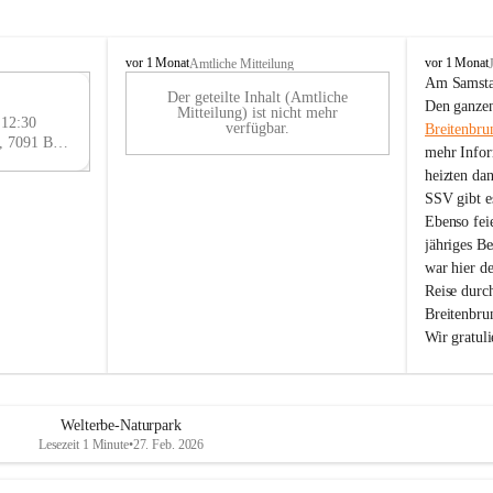
B
B
vor 1 Monat
vor 1 Monat
Amtliche Mitteilung
r
r
Am Samstag
Der geteilte Inhalt (Amtliche
e
e
29
Den ganzen
Mitteilung) ist nicht mehr
i
i
 12:30
AU
verfügbar.
Breitenbru
t
t
Eisenstädter Straße 18, 7091 Breitenbrunn am Neusiedler See, AUT
G
mehr Infor
e
e
heizten da
n
n
SSV gibt es
b
b
r
r
Ebenso feie
u
u
jähriges B
n
n
war hier d
n
n
Reise durc
a
a
Breitenbrun
m
m
Wir gratul
N
N
e
e
u
u
s
s
i
i
Welterbe-Naturpark
e
e
Lesezeit 1 Minute
•
27. Feb. 2026
d
d
l
l