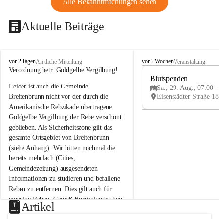
Alle Bekanntmachungen sehen
Aktuelle Beiträge
B
B
vor 2 Tagen
vor 2 Wochen
Amtliche Mitteilung
Veranstaltung
r
r
Verordnung betr. Goldgelbe Vergilbung!
e
e
Blutspenden
Leider ist auch die Gemeinde 
i
i
Sa., 29. Aug., 07:00 -
t
t
Breitenbrunn nicht vor der durch die 
e
e
Amerikanische Rebzikade übertragene 
n
n
Goldgelbe Vergilbung der Rebe verschont 
b
b
geblieben. Als Sicherheitszone gilt das 
r
r
gesamte Ortsgebiet von Breitenbrunn 
u
u
(siehe Anhang). Wir bitten nochmal die 
n
n
n
n
bereits mehrfach (Cities, 
a
a
Gemeindezeitung) ausgesendeten 
m
m
Informationen zu studieren und befallene 
N
N
Reben zu entfernen. Dies gilt auch für 
e
e
einzelne Reben. Gemäß Burgenländischen 
u
u
Artikel
Weinbaugesetz sind nicht gepflegte oder 
s
s