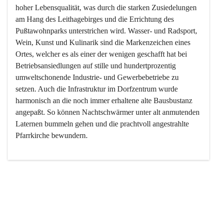
hoher Lebensqualität, was durch die starken Zusiedelungen 
am Hang des Leithagebirges und die Errichtung des 
Pußtawohnparks unterstrichen wird. Wasser- und Radsport, 
Wein, Kunst und Kulinarik sind die Markenzeichen eines 
Ortes, welcher es als einer der wenigen geschafft hat bei 
Betriebsansiedlungen auf stille und hundertprozentig 
umweltschonende Industrie- und Gewerbebetriebe zu 
setzen. Auch die Infrastruktur im Dorfzentrum wurde 
harmonisch an die noch immer erhaltene alte Bausbustanz 
angepaßt. So können Nachtschwärmer unter alt anmutenden 
Laternen bummeln gehen und die prachtvoll angestrahlte 
Pfarrkirche bewundern.

Der Weinbau dominert heute nicht mehr, ist aber integrativer 
Bestandteil der Kultur des Ortes, da man hier schon lange 
von Massenweinbau auf Qualitätsweinbau umgestellt hat. 
So ist es auch nicht verwunderlich, dass eines der historisch 
wertvollsten Gebäude die Ortsvinothek beherbergt und dass 
der Kellering ein beliebtes Ziel darstellt.
