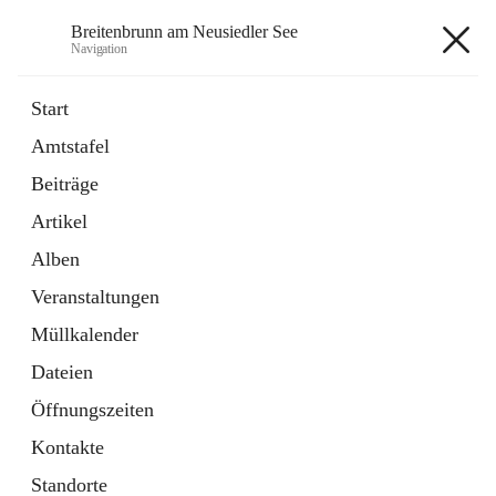
Breitenbrunn am Neusiedler See
Navigation
Breitenbrunn am Neusiedler See
Start
Amtstafel
Formulare
Beiträge
18 Schnellzugriffe
Artikel
Gemeindeservice
7 Schnellzugriffe
Alben
Veranstaltungen
+7
Müllkalender
Dateien
Öffnungszeiten
Kontakte
Hauptadresse
Standorte