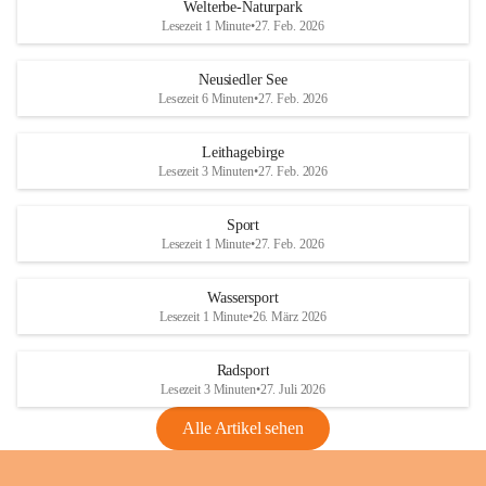
i
i
unzulässige Weingärten zu roden! Bitte 
Welterbe-Naturpark
e
e
helfen wir zusammen um unsere Winzer 
Lesezeit 1 Minute
•
27. Feb. 2026
d
d
vor den prognostizierten Ernteausfällen 
l
l
und den daraus folgenden wirtschaftlichen 
e
e
Neusiedler See
Schäden zu bewahren.
r
r
Lesezeit 6 Minuten
•
27. Feb. 2026
S
S
Verordnungen
e
e
Leithagebirge
04.08.2026
e
e
Lesezeit 3 Minuten
•
27. Feb. 2026
Maßnahmen zur Bekämpfung
der Goldgelben Vergilbung der
Sport
Rebe und der Amerikanischen
Lesezeit 1 Minute
•
27. Feb. 2026
Rebzikade
Anhang VBl. EU Nr. 18
Wassersport
_2026
Lesezeit 1 Minute
•
26. März 2026
1 Seite
•
1,4 MB
Radsport
VBl. EU Nr. 18_2026
Lesezeit 3 Minuten
•
27. Juli 2026
2 Seiten
•
2,1 MB
Alle Artikel sehen