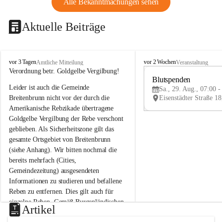
Alle Bekanntmachungen sehen
Aktuelle Beiträge
B
B
vor 3 Tagen
vor 2 Wochen
Amtliche Mitteilung
Veranstaltung
r
r
Verordnung betr. Goldgelbe Vergilbung!
e
e
Blutspenden
Leider ist auch die Gemeinde 
i
i
Sa., 29. Aug., 07:00 -
t
t
Breitenbrunn nicht vor der durch die 
e
e
Amerikanische Rebzikade übertragene 
n
n
Goldgelbe Vergilbung der Rebe verschont 
b
b
geblieben. Als Sicherheitszone gilt das 
r
r
gesamte Ortsgebiet von Breitenbrunn 
u
u
(siehe Anhang). Wir bitten nochmal die 
n
n
n
n
bereits mehrfach (Cities, 
a
a
Gemeindezeitung) ausgesendeten 
m
m
Informationen zu studieren und befallene 
N
N
Reben zu entfernen. Dies gilt auch für 
e
e
einzelne Reben. Gemäß Burgenländischen 
u
u
Artikel
Weinbaugesetz sind nicht gepflegte oder 
s
s