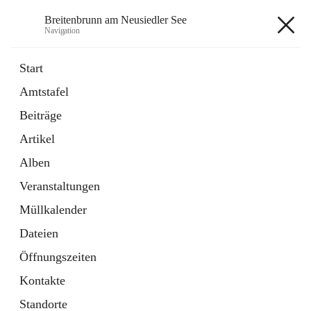
Breitenbrunn am Neusiedler See
Navigation
Breitenbrunn am Neusiedler See
Start
Amtstafel
Formulare
Beiträge
18 Schnellzugriffe
Artikel
Gemeindeservice
7 Schnellzugriffe
Alben
Veranstaltungen
+7
Müllkalender
Dateien
Öffnungszeiten
Kontakte
Hauptadresse
Standorte