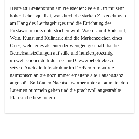
Heute ist Breitenbrunn am Neusiedler See ein Ort mit sehr 
hoher Lebensqualität, was durch die starken Zusiedelungen 
am Hang des Leithagebirges und die Errichtung des 
Pußtawohnparks unterstrichen wird. Wasser- und Radsport, 
Wein, Kunst und Kulinarik sind die Markenzeichen eines 
Ortes, welcher es als einer der wenigen geschafft hat bei 
Betriebsansiedlungen auf stille und hundertprozentig 
umweltschonende Industrie- und Gewerbebetriebe zu 
setzen. Auch die Infrastruktur im Dorfzentrum wurde 
harmonisch an die noch immer erhaltene alte Bausbustanz 
angepaßt. So können Nachtschwärmer unter alt anmutenden 
Laternen bummeln gehen und die prachtvoll angestrahlte 
Pfarrkirche bewundern.

Der Weinbau dominert heute nicht mehr, ist aber integrativer 
Bestandteil der Kultur des Ortes, da man hier schon lange 
von Massenweinbau auf Qualitätsweinbau umgestellt hat. 
So ist es auch nicht verwunderlich, dass eines der historisch 