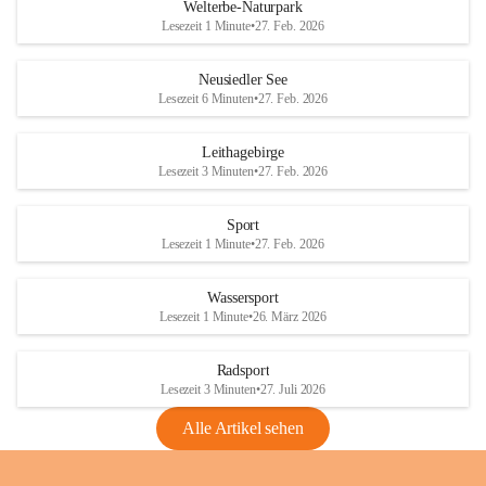
i
i
unzulässige Weingärten zu roden! Bitte 
Welterbe-Naturpark
e
e
helfen wir zusammen um unsere Winzer 
Lesezeit 1 Minute
•
27. Feb. 2026
d
d
vor den prognostizierten Ernteausfällen 
l
l
und den daraus folgenden wirtschaftlichen 
e
e
Neusiedler See
Schäden zu bewahren.
r
r
Lesezeit 6 Minuten
•
27. Feb. 2026
S
S
Verordnungen
e
e
Leithagebirge
04.08.2026
e
e
Lesezeit 3 Minuten
•
27. Feb. 2026
Maßnahmen zur Bekämpfung
der Goldgelben Vergilbung der
Sport
Rebe und der Amerikanischen
Lesezeit 1 Minute
•
27. Feb. 2026
Rebzikade
Anhang VBl. EU Nr. 18
Wassersport
_2026
Lesezeit 1 Minute
•
26. März 2026
1 Seite
•
1,4 MB
Radsport
VBl. EU Nr. 18_2026
Lesezeit 3 Minuten
•
27. Juli 2026
2 Seiten
•
2,1 MB
Alle Artikel sehen