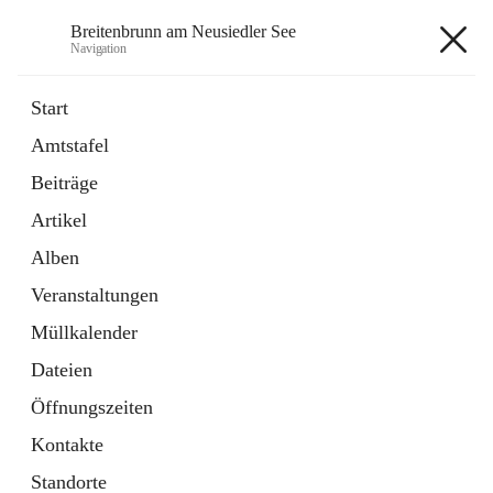
Breitenbrunn am Neusiedler See
Navigation
Breitenbrunn am Neusiedler See
Start
Amtstafel
Formulare
Beiträge
18 Schnellzugriffe
Artikel
Gemeindeservice
7 Schnellzugriffe
Alben
Veranstaltungen
+7
Müllkalender
Dateien
Öffnungszeiten
Kontakte
Hauptadresse
Standorte