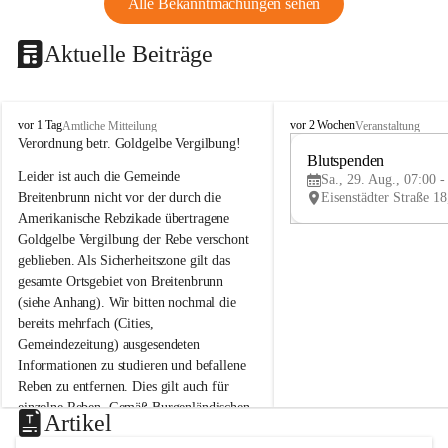
Alle Bekanntmachungen sehen
Aktuelle Beiträge
B
B
vor 1 Tag
vor 2 Wochen
Amtliche Mitteilung
Veranstaltung
r
r
Verordnung betr. Goldgelbe Vergilbung!
e
e
Blutspenden
Leider ist auch die Gemeinde 
i
i
Sa., 29. Aug., 07:00 -
t
t
Breitenbrunn nicht vor der durch die 
e
e
Amerikanische Rebzikade übertragene 
n
n
Goldgelbe Vergilbung der Rebe verschont 
b
b
geblieben. Als Sicherheitszone gilt das 
r
r
gesamte Ortsgebiet von Breitenbrunn 
u
u
(siehe Anhang). Wir bitten nochmal die 
n
n
n
n
bereits mehrfach (Cities, 
a
a
Gemeindezeitung) ausgesendeten 
m
m
Informationen zu studieren und befallene 
N
N
Reben zu entfernen. Dies gilt auch für 
e
e
einzelne Reben. Gemäß Burgenländischen 
u
u
Artikel
Weinbaugesetz sind nicht gepflegte oder 
s
s