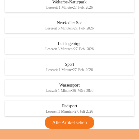
i
i
unzulässige Weingärten zu roden! Bitte 
Welterbe-Naturpark
e
e
helfen wir zusammen um unsere Winzer 
Lesezeit 1 Minute
•
27. Feb. 2026
d
d
vor den prognostizierten Ernteausfällen 
l
l
und den daraus folgenden wirtschaftlichen 
e
e
Neusiedler See
Schäden zu bewahren.
r
r
Lesezeit 6 Minuten
•
27. Feb. 2026
S
S
Verordnungen
e
e
Leithagebirge
04.08.2026
e
e
Lesezeit 3 Minuten
•
27. Feb. 2026
Maßnahmen zur Bekämpfung
der Goldgelben Vergilbung der
Sport
Rebe und der Amerikanischen
Lesezeit 1 Minute
•
27. Feb. 2026
Rebzikade
Anhang VBl. EU Nr. 18
Wassersport
_2026
Lesezeit 1 Minute
•
26. März 2026
1 Seite
•
1,4 MB
Radsport
VBl. EU Nr. 18_2026
Lesezeit 3 Minuten
•
27. Juli 2026
2 Seiten
•
2,1 MB
Alle Artikel sehen