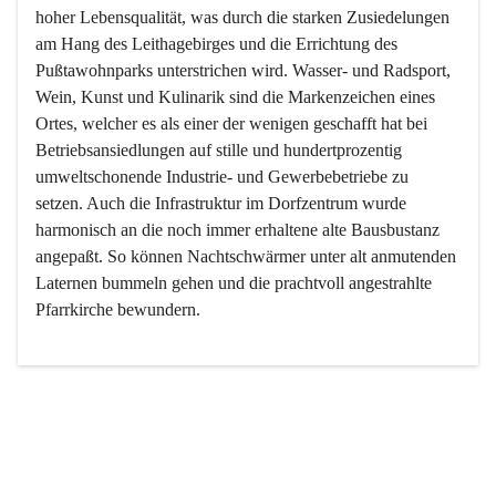
hoher Lebensqualität, was durch die starken Zusiedelungen 
am Hang des Leithagebirges und die Errichtung des 
Pußtawohnparks unterstrichen wird. Wasser- und Radsport, 
Wein, Kunst und Kulinarik sind die Markenzeichen eines 
Ortes, welcher es als einer der wenigen geschafft hat bei 
Betriebsansiedlungen auf stille und hundertprozentig 
umweltschonende Industrie- und Gewerbebetriebe zu 
setzen. Auch die Infrastruktur im Dorfzentrum wurde 
harmonisch an die noch immer erhaltene alte Bausbustanz 
angepaßt. So können Nachtschwärmer unter alt anmutenden 
Laternen bummeln gehen und die prachtvoll angestrahlte 
Pfarrkirche bewundern.

Der Weinbau dominert heute nicht mehr, ist aber integrativer 
Bestandteil der Kultur des Ortes, da man hier schon lange 
von Massenweinbau auf Qualitätsweinbau umgestellt hat. 
So ist es auch nicht verwunderlich, dass eines der historisch 
wertvollsten Gebäude die Ortsvinothek beherbergt und dass 
der Kellering ein beliebtes Ziel darstellt.
