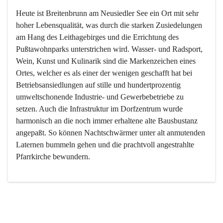
Heute ist Breitenbrunn am Neusiedler See ein Ort mit sehr 
hoher Lebensqualität, was durch die starken Zusiedelungen 
am Hang des Leithagebirges und die Errichtung des 
Pußtawohnparks unterstrichen wird. Wasser- und Radsport, 
Wein, Kunst und Kulinarik sind die Markenzeichen eines 
Ortes, welcher es als einer der wenigen geschafft hat bei 
Betriebsansiedlungen auf stille und hundertprozentig 
umweltschonende Industrie- und Gewerbebetriebe zu 
setzen. Auch die Infrastruktur im Dorfzentrum wurde 
harmonisch an die noch immer erhaltene alte Bausbustanz 
angepaßt. So können Nachtschwärmer unter alt anmutenden 
Laternen bummeln gehen und die prachtvoll angestrahlte 
Pfarrkirche bewundern.

Der Weinbau dominert heute nicht mehr, ist aber integrativer 
Bestandteil der Kultur des Ortes, da man hier schon lange 
von Massenweinbau auf Qualitätsweinbau umgestellt hat. 
So ist es auch nicht verwunderlich, dass eines der historisch 