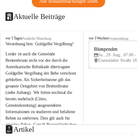
Alle Bekanntmachungen sehen
Aktuelle Beiträge
B
B
vor 5 Tagen
vor 3 Wochen
Amtliche Mitteilung
Veranstaltung
r
r
Verordnung betr. Goldgelbe Vergilbung!
e
e
Blutspenden
Leider ist auch die Gemeinde 
i
i
Sa., 29. Aug., 07:00 -
t
t
Breitenbrunn nicht vor der durch die 
e
e
Amerikanische Rebzikade übertragene 
n
n
Goldgelbe Vergilbung der Rebe verschont 
b
b
geblieben. Als Sicherheitszone gilt das 
r
r
gesamte Ortsgebiet von Breitenbrunn 
u
u
(siehe Anhang). Wir bitten nochmal die 
n
n
n
n
bereits mehrfach (Cities, 
a
a
Gemeindezeitung) ausgesendeten 
m
m
Informationen zu studieren und befallene 
N
N
Reben zu entfernen. Dies gilt auch für 
e
e
einzelne Reben. Gemäß Burgenländischen 
u
u
Artikel
Weinbaugesetz sind nicht gepflegte oder 
s
s