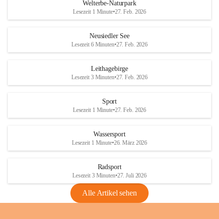
i
i
unzulässige Weingärten zu roden! Bitte 
Welterbe-Naturpark
e
e
helfen wir zusammen um unsere Winzer 
Lesezeit 1 Minute
•
27. Feb. 2026
d
d
vor den prognostizierten Ernteausfällen 
l
l
und den daraus folgenden wirtschaftlichen 
e
e
Neusiedler See
Schäden zu bewahren.
r
r
Lesezeit 6 Minuten
•
27. Feb. 2026
S
S
Verordnungen
e
e
Leithagebirge
04.08.2026
e
e
Lesezeit 3 Minuten
•
27. Feb. 2026
Maßnahmen zur Bekämpfung
der Goldgelben Vergilbung der
Sport
Rebe und der Amerikanischen
Lesezeit 1 Minute
•
27. Feb. 2026
Rebzikade
Anhang VBl. EU Nr. 18
Wassersport
_2026
Lesezeit 1 Minute
•
26. März 2026
1 Seite
•
1,4 MB
Radsport
VBl. EU Nr. 18_2026
Lesezeit 3 Minuten
•
27. Juli 2026
2 Seiten
•
2,1 MB
Alle Artikel sehen