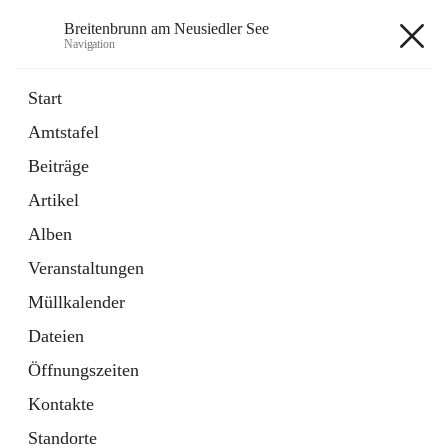
Breitenbrunn am Neusiedler See
Navigation
Breitenbrunn am Neusiedler See
Start
Amtstafel
Formulare
Beiträge
18 Schnellzugriffe
Artikel
Gemeindeservice
7 Schnellzugriffe
Alben
Veranstaltungen
+7
Müllkalender
Dateien
Öffnungszeiten
Kontakte
Hauptadresse
Standorte