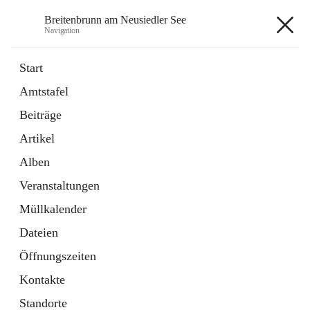
Breitenbrunn am Neusiedler See
Navigation
Breitenbrunn am Neusiedler See
Start
Amtstafel
Formulare
Beiträge
18 Schnellzugriffe
Artikel
Gemeindeservice
7 Schnellzugriffe
Alben
Veranstaltungen
+7
Müllkalender
Dateien
Öffnungszeiten
Kontakte
Hauptadresse
Standorte