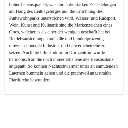
hoher Lebensqualität, was durch die starken Zusiedelungen 
am Hang des Leithagebirges und die Errichtung des 
Pußtawohnparks unterstrichen wird. Wasser- und Radsport, 
Wein, Kunst und Kulinarik sind die Markenzeichen eines 
Ortes, welcher es als einer der wenigen geschafft hat bei 
Betriebsansiedlungen auf stille und hundertprozentig 
umweltschonende Industrie- und Gewerbebetriebe zu 
setzen. Auch die Infrastruktur im Dorfzentrum wurde 
harmonisch an die noch immer erhaltene alte Bausbustanz 
angepaßt. So können Nachtschwärmer unter alt anmutenden 
Laternen bummeln gehen und die prachtvoll angestrahlte 
Pfarrkirche bewundern.

Der Weinbau dominert heute nicht mehr, ist aber integrativer 
Bestandteil der Kultur des Ortes, da man hier schon lange 
von Massenweinbau auf Qualitätsweinbau umgestellt hat. 
So ist es auch nicht verwunderlich, dass eines der historisch 
wertvollsten Gebäude die Ortsvinothek beherbergt und dass 
der Kellering ein beliebtes Ziel darstellt.
