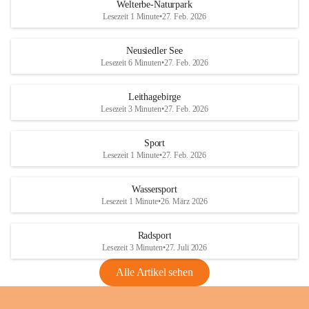
i
i
unzulässige Weingärten zu roden! Bitte 
Welterbe-Naturpark
e
e
helfen wir zusammen um unsere Winzer 
Lesezeit 1 Minute
•
27. Feb. 2026
d
d
vor den prognostizierten Ernteausfällen 
l
l
und den daraus folgenden wirtschaftlichen 
e
e
Neusiedler See
Schäden zu bewahren.
r
r
Lesezeit 6 Minuten
•
27. Feb. 2026
S
S
Verordnungen
e
e
Leithagebirge
04.08.2026
e
e
Lesezeit 3 Minuten
•
27. Feb. 2026
Maßnahmen zur Bekämpfung
der Goldgelben Vergilbung der
Sport
Rebe und der Amerikanischen
Lesezeit 1 Minute
•
27. Feb. 2026
Rebzikade
Anhang VBl. EU Nr. 18
Wassersport
_2026
Lesezeit 1 Minute
•
26. März 2026
1 Seite
•
1,4 MB
Radsport
VBl. EU Nr. 18_2026
Lesezeit 3 Minuten
•
27. Juli 2026
2 Seiten
•
2,1 MB
Alle Artikel sehen