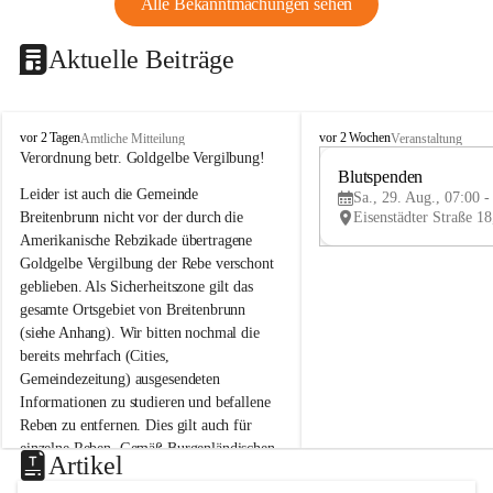
Alle Bekanntmachungen sehen
Aktuelle Beiträge
B
B
vor 2 Tagen
vor 2 Wochen
Amtliche Mitteilung
Veranstaltung
r
r
Verordnung betr. Goldgelbe Vergilbung!
e
e
Blutspenden
Leider ist auch die Gemeinde 
i
i
Sa., 29. Aug., 07:00 -
t
t
Breitenbrunn nicht vor der durch die 
e
e
Amerikanische Rebzikade übertragene 
n
n
Goldgelbe Vergilbung der Rebe verschont 
b
b
geblieben. Als Sicherheitszone gilt das 
r
r
gesamte Ortsgebiet von Breitenbrunn 
u
u
(siehe Anhang). Wir bitten nochmal die 
n
n
n
n
bereits mehrfach (Cities, 
a
a
Gemeindezeitung) ausgesendeten 
m
m
Informationen zu studieren und befallene 
N
N
Reben zu entfernen. Dies gilt auch für 
e
e
einzelne Reben. Gemäß Burgenländischen 
u
u
Artikel
Weinbaugesetz sind nicht gepflegte oder 
s
s