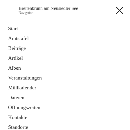
Breitenbrunn am Neusiedler See
Navigation
Breitenbrunn am Neusiedler See
Start
Amtstafel
Formulare
Beiträge
18 Schnellzugriffe
Artikel
Gemeindeservice
7 Schnellzugriffe
Alben
Veranstaltungen
+7
Müllkalender
Dateien
Öffnungszeiten
Kontakte
Hauptadresse
Standorte