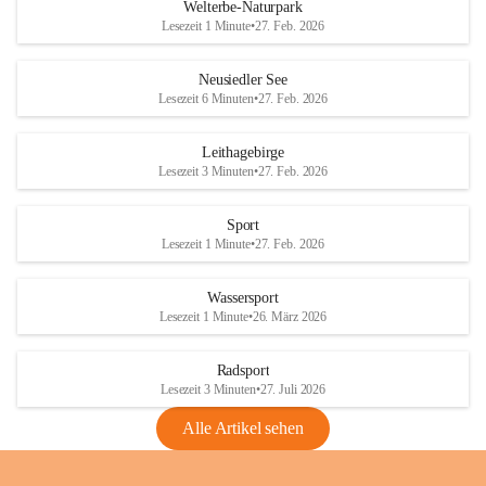
i
i
unzulässige Weingärten zu roden! Bitte 
Welterbe-Naturpark
e
e
helfen wir zusammen um unsere Winzer 
Lesezeit 1 Minute
•
27. Feb. 2026
d
d
vor den prognostizierten Ernteausfällen 
l
l
und den daraus folgenden wirtschaftlichen 
e
e
Neusiedler See
Schäden zu bewahren.
r
r
Lesezeit 6 Minuten
•
27. Feb. 2026
S
S
Verordnungen
e
e
Leithagebirge
04.08.2026
e
e
Lesezeit 3 Minuten
•
27. Feb. 2026
Maßnahmen zur Bekämpfung
der Goldgelben Vergilbung der
Sport
Rebe und der Amerikanischen
Lesezeit 1 Minute
•
27. Feb. 2026
Rebzikade
Anhang VBl. EU Nr. 18
Wassersport
_2026
Lesezeit 1 Minute
•
26. März 2026
1 Seite
•
1,4 MB
Radsport
VBl. EU Nr. 18_2026
Lesezeit 3 Minuten
•
27. Juli 2026
2 Seiten
•
2,1 MB
Alle Artikel sehen