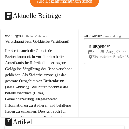
Alle Bekanntmachungen sehen
Aktuelle Beiträge
B
B
vor 3 Tagen
vor 2 Wochen
Amtliche Mitteilung
Veranstaltung
r
r
Verordnung betr. Goldgelbe Vergilbung!
e
e
Blutspenden
Leider ist auch die Gemeinde 
i
i
Sa., 29. Aug., 07:00 -
t
t
Breitenbrunn nicht vor der durch die 
e
e
Amerikanische Rebzikade übertragene 
n
n
Goldgelbe Vergilbung der Rebe verschont 
b
b
geblieben. Als Sicherheitszone gilt das 
r
r
gesamte Ortsgebiet von Breitenbrunn 
u
u
(siehe Anhang). Wir bitten nochmal die 
n
n
n
n
bereits mehrfach (Cities, 
a
a
Gemeindezeitung) ausgesendeten 
m
m
Informationen zu studieren und befallene 
N
N
Reben zu entfernen. Dies gilt auch für 
e
e
einzelne Reben. Gemäß Burgenländischen 
u
u
Artikel
Weinbaugesetz sind nicht gepflegte oder 
s
s