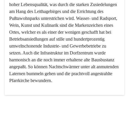
hoher Lebensqualität, was durch die starken Zusiedelungen 
am Hang des Leithagebirges und die Errichtung des 
Pußtawohnparks unterstrichen wird. Wasser- und Radsport, 
Wein, Kunst und Kulinarik sind die Markenzeichen eines 
Ortes, welcher es als einer der wenigen geschafft hat bei 
Betriebsansiedlungen auf stille und hundertprozentig 
umweltschonende Industrie- und Gewerbebetriebe zu 
setzen. Auch die Infrastruktur im Dorfzentrum wurde 
harmonisch an die noch immer erhaltene alte Bausbustanz 
angepaßt. So können Nachtschwärmer unter alt anmutenden 
Laternen bummeln gehen und die prachtvoll angestrahlte 
Pfarrkirche bewundern.

Der Weinbau dominert heute nicht mehr, ist aber integrativer 
Bestandteil der Kultur des Ortes, da man hier schon lange 
von Massenweinbau auf Qualitätsweinbau umgestellt hat. 
So ist es auch nicht verwunderlich, dass eines der historisch 
wertvollsten Gebäude die Ortsvinothek beherbergt und dass 
der Kellering ein beliebtes Ziel darstellt.
