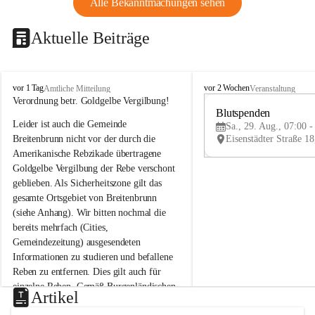
Alle Bekanntmachungen sehen
Aktuelle Beiträge
B
B
vor 1 Tag
vor 2 Wochen
Amtliche Mitteilung
Veranstaltung
r
r
Verordnung betr. Goldgelbe Vergilbung!
e
e
Blutspenden
Leider ist auch die Gemeinde 
i
i
Sa., 29. Aug., 07:00 -
t
t
Breitenbrunn nicht vor der durch die 
e
e
Amerikanische Rebzikade übertragene 
n
n
Goldgelbe Vergilbung der Rebe verschont 
b
b
geblieben. Als Sicherheitszone gilt das 
r
r
gesamte Ortsgebiet von Breitenbrunn 
u
u
(siehe Anhang). Wir bitten nochmal die 
n
n
n
n
bereits mehrfach (Cities, 
a
a
Gemeindezeitung) ausgesendeten 
m
m
Informationen zu studieren und befallene 
N
N
Reben zu entfernen. Dies gilt auch für 
e
e
einzelne Reben. Gemäß Burgenländischen 
u
u
Artikel
Weinbaugesetz sind nicht gepflegte oder 
s
s