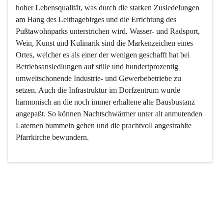
hoher Lebensqualität, was durch die starken Zusiedelungen 
am Hang des Leithagebirges und die Errichtung des 
Pußtawohnparks unterstrichen wird. Wasser- und Radsport, 
Wein, Kunst und Kulinarik sind die Markenzeichen eines 
Ortes, welcher es als einer der wenigen geschafft hat bei 
Betriebsansiedlungen auf stille und hundertprozentig 
umweltschonende Industrie- und Gewerbebetriebe zu 
setzen. Auch die Infrastruktur im Dorfzentrum wurde 
harmonisch an die noch immer erhaltene alte Bausbustanz 
angepaßt. So können Nachtschwärmer unter alt anmutenden 
Laternen bummeln gehen und die prachtvoll angestrahlte 
Pfarrkirche bewundern.

Der Weinbau dominert heute nicht mehr, ist aber integrativer 
Bestandteil der Kultur des Ortes, da man hier schon lange 
von Massenweinbau auf Qualitätsweinbau umgestellt hat. 
So ist es auch nicht verwunderlich, dass eines der historisch 
wertvollsten Gebäude die Ortsvinothek beherbergt und dass 
der Kellering ein beliebtes Ziel darstellt.
