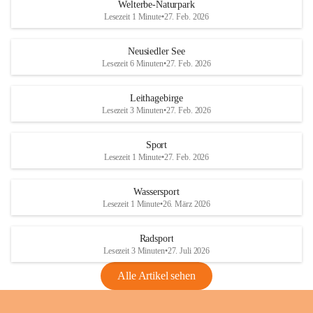
i
i
unzulässige Weingärten zu roden! Bitte 
Welterbe-Naturpark
e
e
helfen wir zusammen um unsere Winzer 
Lesezeit 1 Minute
•
27. Feb. 2026
d
d
vor den prognostizierten Ernteausfällen 
l
l
und den daraus folgenden wirtschaftlichen 
e
e
Neusiedler See
Schäden zu bewahren.
r
r
Lesezeit 6 Minuten
•
27. Feb. 2026
S
S
Verordnungen
e
e
Leithagebirge
04.08.2026
e
e
Lesezeit 3 Minuten
•
27. Feb. 2026
Maßnahmen zur Bekämpfung
der Goldgelben Vergilbung der
Sport
Rebe und der Amerikanischen
Lesezeit 1 Minute
•
27. Feb. 2026
Rebzikade
Anhang VBl. EU Nr. 18
Wassersport
_2026
Lesezeit 1 Minute
•
26. März 2026
1 Seite
•
1,4 MB
Radsport
VBl. EU Nr. 18_2026
Lesezeit 3 Minuten
•
27. Juli 2026
2 Seiten
•
2,1 MB
Alle Artikel sehen