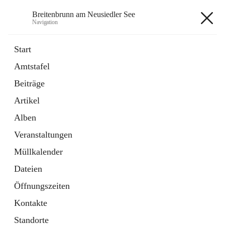
Breitenbrunn am Neusiedler See
Navigation
Breitenbrunn am Neusiedler See
Start
Amtstafel
Formulare
Beiträge
18 Schnellzugriffe
Artikel
Gemeindeservice
7 Schnellzugriffe
Alben
Veranstaltungen
+7
Müllkalender
Dateien
Öffnungszeiten
Kontakte
Hauptadresse
Standorte