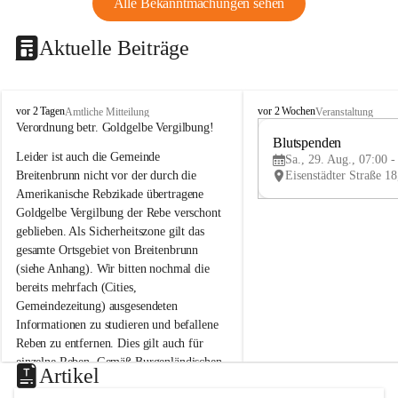
Alle Bekanntmachungen sehen
Aktuelle Beiträge
B
B
vor 2 Tagen
vor 2 Wochen
Amtliche Mitteilung
Veranstaltung
r
r
Verordnung betr. Goldgelbe Vergilbung!
e
e
Blutspenden
Leider ist auch die Gemeinde 
i
i
Sa., 29. Aug., 07:00 -
t
t
Breitenbrunn nicht vor der durch die 
e
e
Amerikanische Rebzikade übertragene 
n
n
Goldgelbe Vergilbung der Rebe verschont 
b
b
geblieben. Als Sicherheitszone gilt das 
r
r
gesamte Ortsgebiet von Breitenbrunn 
u
u
(siehe Anhang). Wir bitten nochmal die 
n
n
n
n
bereits mehrfach (Cities, 
a
a
Gemeindezeitung) ausgesendeten 
m
m
Informationen zu studieren und befallene 
N
N
Reben zu entfernen. Dies gilt auch für 
e
e
einzelne Reben. Gemäß Burgenländischen 
u
u
Artikel
Weinbaugesetz sind nicht gepflegte oder 
s
s