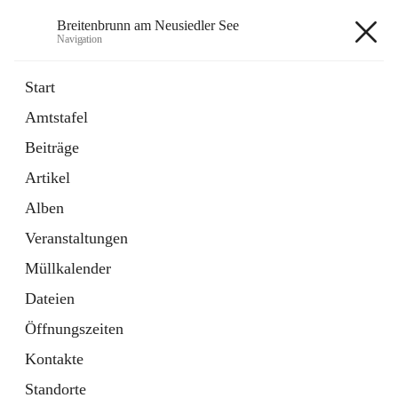
Breitenbrunn am Neusiedler See
Navigation
Breitenbrunn am Neusiedler See
Start
Amtstafel
Formulare
Beiträge
18 Schnellzugriffe
Artikel
Gemeindeservice
7 Schnellzugriffe
Alben
Veranstaltungen
+7
Müllkalender
Dateien
Öffnungszeiten
Kontakte
Hauptadresse
Standorte