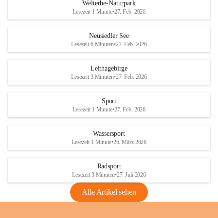
i
i
unzulässige Weingärten zu roden! Bitte 
Welterbe-Naturpark
e
e
helfen wir zusammen um unsere Winzer 
Lesezeit 1 Minute
•
27. Feb. 2026
d
d
vor den prognostizierten Ernteausfällen 
l
l
und den daraus folgenden wirtschaftlichen 
e
e
Neusiedler See
Schäden zu bewahren.
r
r
Lesezeit 6 Minuten
•
27. Feb. 2026
S
S
Verordnungen
e
e
Leithagebirge
04.08.2026
e
e
Lesezeit 3 Minuten
•
27. Feb. 2026
Maßnahmen zur Bekämpfung
der Goldgelben Vergilbung der
Sport
Rebe und der Amerikanischen
Lesezeit 1 Minute
•
27. Feb. 2026
Rebzikade
Anhang VBl. EU Nr. 18
Wassersport
_2026
Lesezeit 1 Minute
•
26. März 2026
1 Seite
•
1,4 MB
Radsport
VBl. EU Nr. 18_2026
Lesezeit 3 Minuten
•
27. Juli 2026
2 Seiten
•
2,1 MB
Alle Artikel sehen