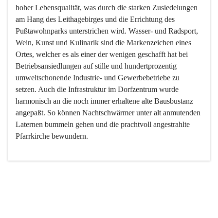
hoher Lebensqualität, was durch die starken Zusiedelungen 
am Hang des Leithagebirges und die Errichtung des 
Pußtawohnparks unterstrichen wird. Wasser- und Radsport, 
Wein, Kunst und Kulinarik sind die Markenzeichen eines 
Ortes, welcher es als einer der wenigen geschafft hat bei 
Betriebsansiedlungen auf stille und hundertprozentig 
umweltschonende Industrie- und Gewerbebetriebe zu 
setzen. Auch die Infrastruktur im Dorfzentrum wurde 
harmonisch an die noch immer erhaltene alte Bausbustanz 
angepaßt. So können Nachtschwärmer unter alt anmutenden 
Laternen bummeln gehen und die prachtvoll angestrahlte 
Pfarrkirche bewundern.

Der Weinbau dominert heute nicht mehr, ist aber integrativer 
Bestandteil der Kultur des Ortes, da man hier schon lange 
von Massenweinbau auf Qualitätsweinbau umgestellt hat. 
So ist es auch nicht verwunderlich, dass eines der historisch 
wertvollsten Gebäude die Ortsvinothek beherbergt und dass 
der Kellering ein beliebtes Ziel darstellt.
