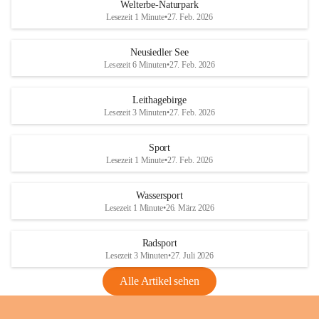
i
i
unzulässige Weingärten zu roden! Bitte 
Welterbe-Naturpark
e
e
helfen wir zusammen um unsere Winzer 
Lesezeit 1 Minute
•
27. Feb. 2026
d
d
vor den prognostizierten Ernteausfällen 
l
l
und den daraus folgenden wirtschaftlichen 
e
e
Neusiedler See
Schäden zu bewahren.
r
r
Lesezeit 6 Minuten
•
27. Feb. 2026
S
S
Verordnungen
e
e
Leithagebirge
04.08.2026
e
e
Lesezeit 3 Minuten
•
27. Feb. 2026
Maßnahmen zur Bekämpfung
der Goldgelben Vergilbung der
Sport
Rebe und der Amerikanischen
Lesezeit 1 Minute
•
27. Feb. 2026
Rebzikade
Anhang VBl. EU Nr. 18
Wassersport
_2026
Lesezeit 1 Minute
•
26. März 2026
1 Seite
•
1,4 MB
Radsport
VBl. EU Nr. 18_2026
Lesezeit 3 Minuten
•
27. Juli 2026
2 Seiten
•
2,1 MB
Alle Artikel sehen