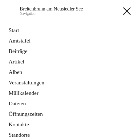
Breitenbrunn am Neusiedler See
Navigation
Breitenbrunn am Neusiedler See
Start
Amtstafel
Formulare
Beiträge
18 Schnellzugriffe
Artikel
Gemeindeservice
7 Schnellzugriffe
Alben
Veranstaltungen
+7
Müllkalender
Dateien
Öffnungszeiten
Kontakte
Hauptadresse
Standorte