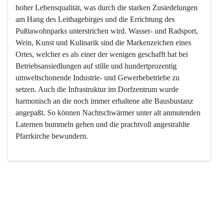
hoher Lebensqualität, was durch die starken Zusiedelungen 
am Hang des Leithagebirges und die Errichtung des 
Pußtawohnparks unterstrichen wird. Wasser- und Radsport, 
Wein, Kunst und Kulinarik sind die Markenzeichen eines 
Ortes, welcher es als einer der wenigen geschafft hat bei 
Betriebsansiedlungen auf stille und hundertprozentig 
umweltschonende Industrie- und Gewerbebetriebe zu 
setzen. Auch die Infrastruktur im Dorfzentrum wurde 
harmonisch an die noch immer erhaltene alte Bausbustanz 
angepaßt. So können Nachtschwärmer unter alt anmutenden 
Laternen bummeln gehen und die prachtvoll angestrahlte 
Pfarrkirche bewundern.

Der Weinbau dominert heute nicht mehr, ist aber integrativer 
Bestandteil der Kultur des Ortes, da man hier schon lange 
von Massenweinbau auf Qualitätsweinbau umgestellt hat. 
So ist es auch nicht verwunderlich, dass eines der historisch 
wertvollsten Gebäude die Ortsvinothek beherbergt und dass 
der Kellering ein beliebtes Ziel darstellt.
