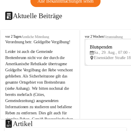
Alle Bekanntmachungen sehen
Aktuelle Beiträge
B
B
vor 2 Tagen
vor 2 Wochen
Amtliche Mitteilung
Veranstaltung
r
r
Verordnung betr. Goldgelbe Vergilbung!
e
e
Blutspenden
Leider ist auch die Gemeinde 
i
i
Sa., 29. Aug., 07:00 -
t
t
Breitenbrunn nicht vor der durch die 
e
e
Amerikanische Rebzikade übertragene 
n
n
Goldgelbe Vergilbung der Rebe verschont 
b
b
geblieben. Als Sicherheitszone gilt das 
r
r
gesamte Ortsgebiet von Breitenbrunn 
u
u
(siehe Anhang). Wir bitten nochmal die 
n
n
n
n
bereits mehrfach (Cities, 
a
a
Gemeindezeitung) ausgesendeten 
m
m
Informationen zu studieren und befallene 
N
N
Reben zu entfernen. Dies gilt auch für 
e
e
einzelne Reben. Gemäß Burgenländischen 
u
u
Artikel
Weinbaugesetz sind nicht gepflegte oder 
s
s