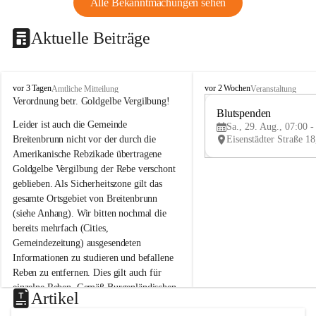
Alle Bekanntmachungen sehen
Aktuelle Beiträge
B
B
vor 3 Tagen
vor 2 Wochen
Amtliche Mitteilung
Veranstaltung
r
r
Verordnung betr. Goldgelbe Vergilbung!
e
e
Blutspenden
Leider ist auch die Gemeinde 
i
i
Sa., 29. Aug., 07:00 -
t
t
Breitenbrunn nicht vor der durch die 
e
e
Amerikanische Rebzikade übertragene 
n
n
Goldgelbe Vergilbung der Rebe verschont 
b
b
geblieben. Als Sicherheitszone gilt das 
r
r
gesamte Ortsgebiet von Breitenbrunn 
u
u
(siehe Anhang). Wir bitten nochmal die 
n
n
n
n
bereits mehrfach (Cities, 
a
a
Gemeindezeitung) ausgesendeten 
m
m
Informationen zu studieren und befallene 
N
N
Reben zu entfernen. Dies gilt auch für 
e
e
einzelne Reben. Gemäß Burgenländischen 
u
u
Artikel
Weinbaugesetz sind nicht gepflegte oder 
s
s