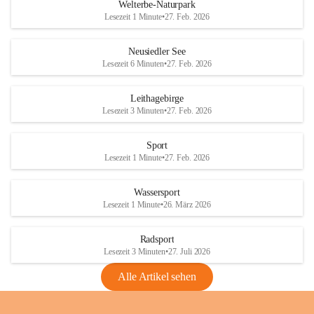
i
i
unzulässige Weingärten zu roden! Bitte 
Welterbe-Naturpark
e
e
helfen wir zusammen um unsere Winzer 
Lesezeit 1 Minute
•
27. Feb. 2026
d
d
vor den prognostizierten Ernteausfällen 
l
l
und den daraus folgenden wirtschaftlichen 
e
e
Neusiedler See
Schäden zu bewahren.
r
r
Lesezeit 6 Minuten
•
27. Feb. 2026
S
S
Verordnungen
e
e
Leithagebirge
04.08.2026
e
e
Lesezeit 3 Minuten
•
27. Feb. 2026
Maßnahmen zur Bekämpfung
der Goldgelben Vergilbung der
Sport
Rebe und der Amerikanischen
Lesezeit 1 Minute
•
27. Feb. 2026
Rebzikade
Anhang VBl. EU Nr. 18
Wassersport
_2026
Lesezeit 1 Minute
•
26. März 2026
1 Seite
•
1,4 MB
Radsport
VBl. EU Nr. 18_2026
Lesezeit 3 Minuten
•
27. Juli 2026
2 Seiten
•
2,1 MB
Alle Artikel sehen