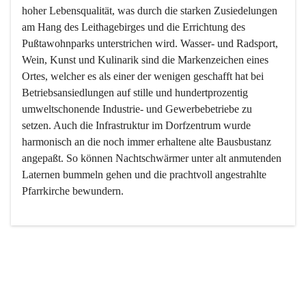
hoher Lebensqualität, was durch die starken Zusiedelungen 
am Hang des Leithagebirges und die Errichtung des 
Pußtawohnparks unterstrichen wird. Wasser- und Radsport, 
Wein, Kunst und Kulinarik sind die Markenzeichen eines 
Ortes, welcher es als einer der wenigen geschafft hat bei 
Betriebsansiedlungen auf stille und hundertprozentig 
umweltschonende Industrie- und Gewerbebetriebe zu 
setzen. Auch die Infrastruktur im Dorfzentrum wurde 
harmonisch an die noch immer erhaltene alte Bausbustanz 
angepaßt. So können Nachtschwärmer unter alt anmutenden 
Laternen bummeln gehen und die prachtvoll angestrahlte 
Pfarrkirche bewundern.

Der Weinbau dominert heute nicht mehr, ist aber integrativer 
Bestandteil der Kultur des Ortes, da man hier schon lange 
von Massenweinbau auf Qualitätsweinbau umgestellt hat. 
So ist es auch nicht verwunderlich, dass eines der historisch 
wertvollsten Gebäude die Ortsvinothek beherbergt und dass 
der Kellering ein beliebtes Ziel darstellt.
