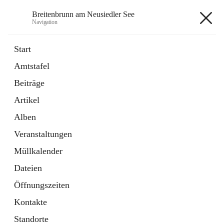
Breitenbrunn am Neusiedler See
Navigation
Breitenbrunn am Neusiedler See
Start
Amtstafel
Formulare
Beiträge
18 Schnellzugriffe
Artikel
Gemeindeservice
7 Schnellzugriffe
Alben
Veranstaltungen
+7
Müllkalender
Dateien
Öffnungszeiten
Kontakte
Hauptadresse
Standorte