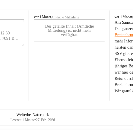
B
B
vor 1 Monat
vor 1 Monat
Amtliche Mitteilung
r
r
Am Samstag
Der geteilte Inhalt (Amtliche
e
e
29
Den ganzen
Mitteilung) ist nicht mehr
i
i
 12:30
AU
verfügbar.
Breitenbru
t
t
Eisenstädter Straße 18, 7091 Breitenbrunn am Neusiedler See, AUT
G
mehr Infor
e
e
heizten da
n
n
SSV gibt es
b
b
r
r
Ebenso feie
u
u
jähriges B
n
n
war hier d
n
n
Reise durc
a
a
Breitenbrun
m
m
Wir gratul
N
N
e
e
u
u
s
s
i
i
Welterbe-Naturpark
e
e
Lesezeit 1 Minute
•
27. Feb. 2026
d
d
l
l