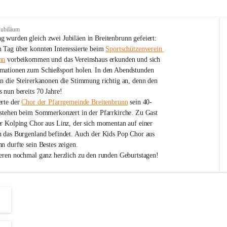
Jubiläum
 wurden gleich zwei Jubiläen in Breitenbrunn gefeiert: 
 Tag über konnten Interessierte beim 
Sportschützenverein 
nn
 vorbeikommen und das Vereinshaus erkunden und sich 
mationen zum Schießsport holen. In den Abendstunden 
nn die Steirerkanonen die Stimmung richtig an, denn den 
 nun bereits 70 Jahre!
rte der 
Chor der Pfarrgemeinde Breitenbrunn
 sein 40-
estehen beim Sommerkonzert in der Pfarrkirche. Zu Gast 
er Kolping Chor aus Linz, der sich momentan auf einer 
h das Burgenland befindet. Auch der Kids Pop Chor aus 
n durfte sein Bestes zeigen.
ieren nochmal ganz herzlich zu den runden Geburtstagen!