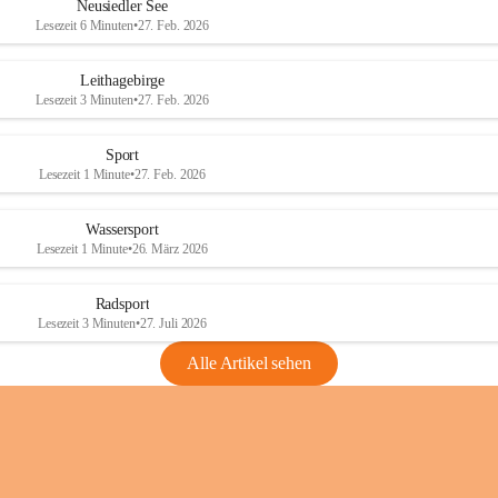
e
e
Neusiedler See
r
r
Lesezeit 6 Minuten
•
27. Feb. 2026
S
S
e
e
Leithagebirge
e
e
Lesezeit 3 Minuten
•
27. Feb. 2026
Sport
Lesezeit 1 Minute
•
27. Feb. 2026
Wassersport
Lesezeit 1 Minute
•
26. März 2026
Radsport
Lesezeit 3 Minuten
•
27. Juli 2026
Alle Artikel sehen