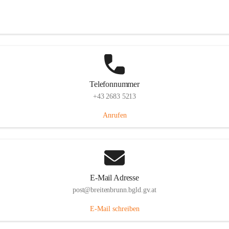
Eisenstädterstraße 18, 7091 Breitenbrunn am Neusiedler See, AUT
Auf Karte ansehen
Telefonnummer
+43 2683 5213
Anrufen
E-Mail Adresse
post@breitenbrunn.bgld.gv.at
E-Mail schreiben