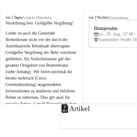
B
B
vor 2 Tagen
vor 2 Wochen
Amtliche Mitteilung
Veranstaltung
r
r
Verordnung betr. Goldgelbe Vergilbung!
e
e
Blutspenden
Leider ist auch die Gemeinde 
i
i
Sa., 29. Aug., 07:00 -
t
t
Breitenbrunn nicht vor der durch die 
e
e
Amerikanische Rebzikade übertragene 
n
n
Goldgelbe Vergilbung der Rebe verschont 
b
b
geblieben. Als Sicherheitszone gilt das 
r
r
gesamte Ortsgebiet von Breitenbrunn 
u
u
(siehe Anhang). Wir bitten nochmal die 
n
n
n
n
bereits mehrfach (Cities, 
a
a
Gemeindezeitung) ausgesendeten 
m
m
Informationen zu studieren und befallene 
N
N
Reben zu entfernen. Dies gilt auch für 
e
e
einzelne Reben. Gemäß Burgenländischen 
u
u
Artikel
Weinbaugesetz sind nicht gepflegte oder 
s
s
i
i
unzulässige Weingärten zu roden! Bitte 
e
e
helfen wir zusammen um unsere Winzer 
d
d
vor den prognostizierten Ernteausfällen 
l
l
und den daraus folgenden wirtschaftlichen 