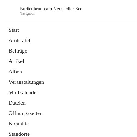
Breitenbrunn am Neusiedler See
Navigation
Start
Amtstafel
Formulare
Beiträge
18 Schnellzugriffe
Artikel
Gemeindeservice
7 Schnellzugriffe
Alben
Veranstaltungen
Müllkalender
Dateien
Öffnungszeiten
Kontakte
Standorte