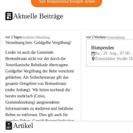
Alle Bekanntmachungen sehen
Aktuelle Beiträge
B
B
vor 2 Tagen
vor 2 Wochen
Amtliche Mitteilung
Veranstaltung
r
r
Verordnung betr. Goldgelbe Vergilbung!
e
e
Blutspenden
Leider ist auch die Gemeinde 
i
i
Sa., 29. Aug., 07:00 -
t
t
Breitenbrunn nicht vor der durch die 
e
e
Amerikanische Rebzikade übertragene 
n
n
Goldgelbe Vergilbung der Rebe verschont 
b
b
geblieben. Als Sicherheitszone gilt das 
r
r
gesamte Ortsgebiet von Breitenbrunn 
u
u
(siehe Anhang). Wir bitten nochmal die 
n
n
n
n
bereits mehrfach (Cities, 
a
a
Gemeindezeitung) ausgesendeten 
m
m
Informationen zu studieren und befallene 
N
N
Reben zu entfernen. Dies gilt auch für 
e
e
einzelne Reben. Gemäß Burgenländischen 
u
u
Artikel
Weinbaugesetz sind nicht gepflegte oder 
s
s