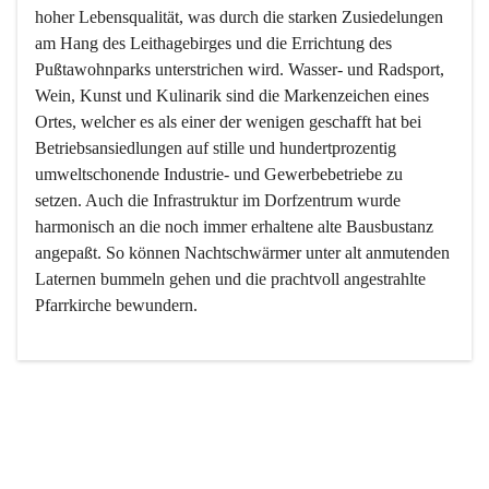
hoher Lebensqualität, was durch die starken Zusiedelungen 
am Hang des Leithagebirges und die Errichtung des 
Pußtawohnparks unterstrichen wird. Wasser- und Radsport, 
Wein, Kunst und Kulinarik sind die Markenzeichen eines 
Ortes, welcher es als einer der wenigen geschafft hat bei 
Betriebsansiedlungen auf stille und hundertprozentig 
umweltschonende Industrie- und Gewerbebetriebe zu 
setzen. Auch die Infrastruktur im Dorfzentrum wurde 
harmonisch an die noch immer erhaltene alte Bausbustanz 
angepaßt. So können Nachtschwärmer unter alt anmutenden 
Laternen bummeln gehen und die prachtvoll angestrahlte 
Pfarrkirche bewundern.

Der Weinbau dominert heute nicht mehr, ist aber integrativer 
Bestandteil der Kultur des Ortes, da man hier schon lange 
von Massenweinbau auf Qualitätsweinbau umgestellt hat. 
So ist es auch nicht verwunderlich, dass eines der historisch 
wertvollsten Gebäude die Ortsvinothek beherbergt und dass 
der Kellering ein beliebtes Ziel darstellt.
