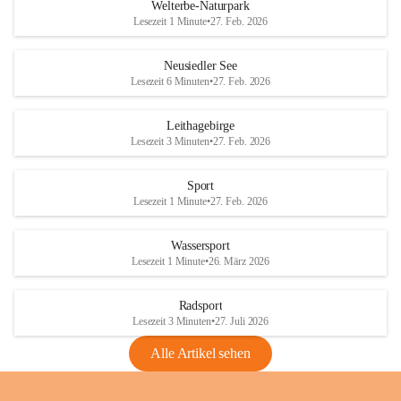
i
i
unzulässige Weingärten zu roden! Bitte 
Welterbe-Naturpark
e
e
helfen wir zusammen um unsere Winzer 
Lesezeit 1 Minute
•
27. Feb. 2026
d
d
vor den prognostizierten Ernteausfällen 
l
l
und den daraus folgenden wirtschaftlichen 
e
e
Neusiedler See
Schäden zu bewahren.
r
r
Lesezeit 6 Minuten
•
27. Feb. 2026
S
S
Verordnungen
e
e
Leithagebirge
04.08.2026
e
e
Lesezeit 3 Minuten
•
27. Feb. 2026
Maßnahmen zur Bekämpfung
der Goldgelben Vergilbung der
Sport
Rebe und der Amerikanischen
Lesezeit 1 Minute
•
27. Feb. 2026
Rebzikade
Anhang VBl. EU Nr. 18
Wassersport
_2026
Lesezeit 1 Minute
•
26. März 2026
1 Seite
•
1,4 MB
Radsport
VBl. EU Nr. 18_2026
Lesezeit 3 Minuten
•
27. Juli 2026
2 Seiten
•
2,1 MB
Alle Artikel sehen