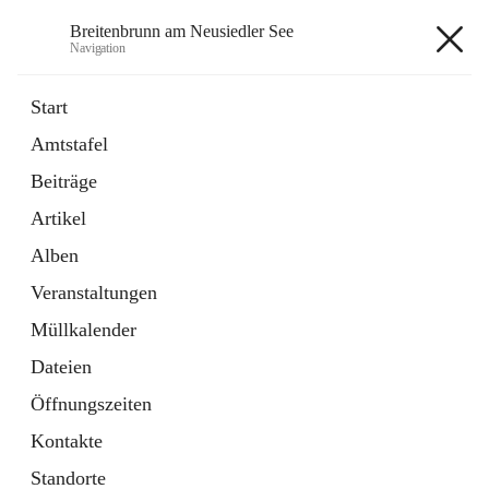
Breitenbrunn am Neusiedler See
Navigation
Breitenbrunn am Neusiedler See
Start
Amtstafel
Formulare
Beiträge
18 Schnellzugriffe
Artikel
Gemeindeservice
7 Schnellzugriffe
Alben
Veranstaltungen
+7
Müllkalender
Dateien
Öffnungszeiten
Kontakte
Hauptadresse
Standorte