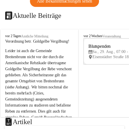
Alle Bekanntmachungen sehen
Aktuelle Beiträge
B
B
vor 2 Tagen
vor 2 Wochen
Amtliche Mitteilung
Veranstaltung
r
r
Verordnung betr. Goldgelbe Vergilbung!
e
e
Blutspenden
Leider ist auch die Gemeinde 
i
i
Sa., 29. Aug., 07:00 -
t
t
Breitenbrunn nicht vor der durch die 
e
e
Amerikanische Rebzikade übertragene 
n
n
Goldgelbe Vergilbung der Rebe verschont 
b
b
geblieben. Als Sicherheitszone gilt das 
r
r
gesamte Ortsgebiet von Breitenbrunn 
u
u
(siehe Anhang). Wir bitten nochmal die 
n
n
n
n
bereits mehrfach (Cities, 
a
a
Gemeindezeitung) ausgesendeten 
m
m
Informationen zu studieren und befallene 
N
N
Reben zu entfernen. Dies gilt auch für 
e
e
einzelne Reben. Gemäß Burgenländischen 
u
u
Artikel
Weinbaugesetz sind nicht gepflegte oder 
s
s