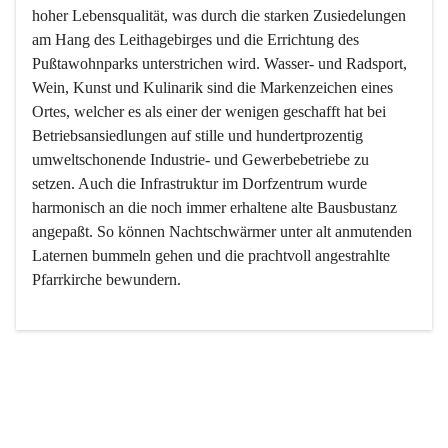
hoher Lebensqualität, was durch die starken Zusiedelungen 
am Hang des Leithagebirges und die Errichtung des 
Pußtawohnparks unterstrichen wird. Wasser- und Radsport, 
Wein, Kunst und Kulinarik sind die Markenzeichen eines 
Ortes, welcher es als einer der wenigen geschafft hat bei 
Betriebsansiedlungen auf stille und hundertprozentig 
umweltschonende Industrie- und Gewerbebetriebe zu 
setzen. Auch die Infrastruktur im Dorfzentrum wurde 
harmonisch an die noch immer erhaltene alte Bausbustanz 
angepaßt. So können Nachtschwärmer unter alt anmutenden 
Laternen bummeln gehen und die prachtvoll angestrahlte 
Pfarrkirche bewundern.

Der Weinbau dominert heute nicht mehr, ist aber integrativer 
Bestandteil der Kultur des Ortes, da man hier schon lange 
von Massenweinbau auf Qualitätsweinbau umgestellt hat. 
So ist es auch nicht verwunderlich, dass eines der historisch 
wertvollsten Gebäude die Ortsvinothek beherbergt und dass 
der Kellering ein beliebtes Ziel darstellt.
