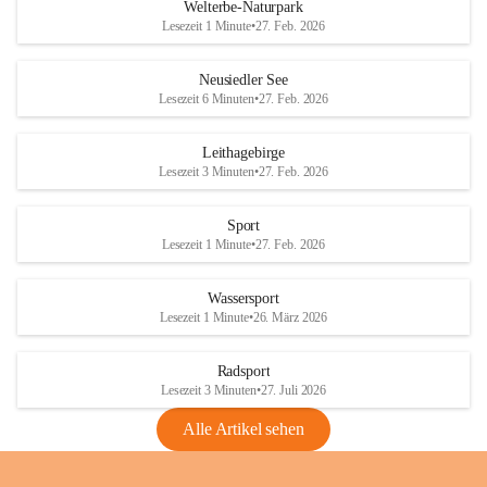
i
i
unzulässige Weingärten zu roden! Bitte 
Welterbe-Naturpark
e
e
helfen wir zusammen um unsere Winzer 
Lesezeit 1 Minute
•
27. Feb. 2026
d
d
vor den prognostizierten Ernteausfällen 
l
l
und den daraus folgenden wirtschaftlichen 
e
e
Neusiedler See
Schäden zu bewahren.
r
r
Lesezeit 6 Minuten
•
27. Feb. 2026
S
S
Verordnungen
e
e
Leithagebirge
04.08.2026
e
e
Lesezeit 3 Minuten
•
27. Feb. 2026
Maßnahmen zur Bekämpfung
der Goldgelben Vergilbung der
Sport
Rebe und der Amerikanischen
Lesezeit 1 Minute
•
27. Feb. 2026
Rebzikade
Anhang VBl. EU Nr. 18
Wassersport
_2026
Lesezeit 1 Minute
•
26. März 2026
1 Seite
•
1,4 MB
Radsport
VBl. EU Nr. 18_2026
Lesezeit 3 Minuten
•
27. Juli 2026
2 Seiten
•
2,1 MB
Alle Artikel sehen