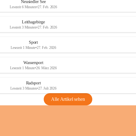
e
e
Neusiedler See
r
r
Lesezeit 6 Minuten
•
27. Feb. 2026
S
S
e
e
Leithagebirge
e
e
Lesezeit 3 Minuten
•
27. Feb. 2026
Sport
Lesezeit 1 Minute
•
27. Feb. 2026
Wassersport
Lesezeit 1 Minute
•
26. März 2026
Radsport
Lesezeit 3 Minuten
•
27. Juli 2026
Alle Artikel sehen