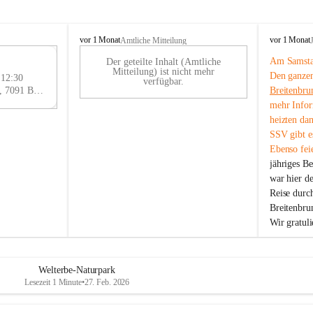
B
B
vor 1 Monat
vor 1 Monat
Amtliche Mitteilung
r
r
Am Samstag
Der geteilte Inhalt (Amtliche
e
e
29
Mitteilung) ist nicht mehr
Den ganzen
i
i
 12:30
AU
verfügbar.
t
t
Eisenstädter Straße 18, 7091 Breitenbrunn am Neusiedler See, AUT
Breitenbru
G
e
e
mehr Infor
n
n
heizten da
b
b
SSV gibt es
r
r
Ebenso feie
u
u
jähriges B
n
n
n
n
war hier d
a
a
Reise durc
m
m
Breitenbrun
N
N
Wir gratul
e
e
u
u
s
s
i
i
Welterbe-Naturpark
e
e
Lesezeit 1 Minute
•
27. Feb. 2026
d
d
l
l