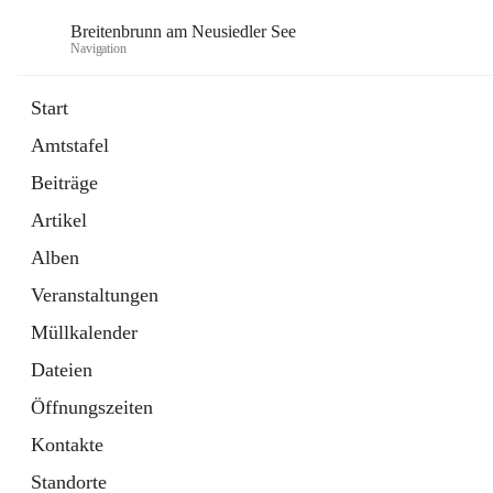
Breitenbrunn am Neusiedler See
Navigation
Start
Amtstafel
Formulare
Beiträge
18 Schnellzugriffe
Artikel
Gemeindeservice
7 Schnellzugriffe
Alben
Veranstaltungen
Müllkalender
Dateien
Öffnungszeiten
Kontakte
Standorte