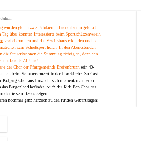
Jubiläum
 wurden gleich zwei Jubiläen in Breitenbrunn gefeiert: 
 Tag über konnten Interessierte beim 
Sportschützenverein 
nn
 vorbeikommen und das Vereinshaus erkunden und sich 
mationen zum Schießsport holen. In den Abendstunden 
nn die Steirerkanonen die Stimmung richtig an, denn den 
 nun bereits 70 Jahre!
rte der 
Chor der Pfarrgemeinde Breitenbrunn
 sein 40-
estehen beim Sommerkonzert in der Pfarrkirche. Zu Gast 
er Kolping Chor aus Linz, der sich momentan auf einer 
h das Burgenland befindet. Auch der Kids Pop Chor aus 
n durfte sein Bestes zeigen.
ieren nochmal ganz herzlich zu den runden Geburtstagen!