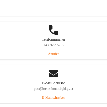
Eisenstädterstraße 18, 7091 Breitenbrunn am Neusiedler See, AUT
Auf Karte ansehen
Telefonnummer
+43 2683 5213
Anrufen
E-Mail Adresse
post@breitenbrunn.bgld.gv.at
E-Mail schreiben