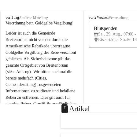
B
B
vor 1 Tag
vor 2 Wochen
Amtliche Mitteilung
Veranstaltung
r
r
Verordnung betr. Goldgelbe Vergilbung!
e
e
Blutspenden
Leider ist auch die Gemeinde 
i
i
Sa., 29. Aug., 07:00 -
t
t
Breitenbrunn nicht vor der durch die 
e
e
Amerikanische Rebzikade übertragene 
n
n
Goldgelbe Vergilbung der Rebe verschont 
b
b
geblieben. Als Sicherheitszone gilt das 
r
r
gesamte Ortsgebiet von Breitenbrunn 
u
u
(siehe Anhang). Wir bitten nochmal die 
n
n
n
n
bereits mehrfach (Cities, 
a
a
Gemeindezeitung) ausgesendeten 
m
m
Informationen zu studieren und befallene 
N
N
Reben zu entfernen. Dies gilt auch für 
e
e
einzelne Reben. Gemäß Burgenländischen 
u
u
Artikel
Weinbaugesetz sind nicht gepflegte oder 
s
s
i
i
unzulässige Weingärten zu roden! Bitte 
e
e
helfen wir zusammen um unsere Winzer 
d
d
vor den prognostizierten Ernteausfällen 
l
l
und den daraus folgenden wirtschaftlichen 