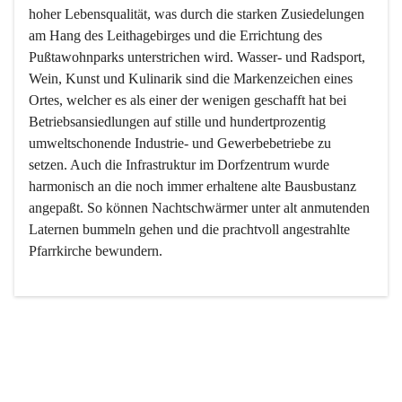
hoher Lebensqualität, was durch die starken Zusiedelungen 
am Hang des Leithagebirges und die Errichtung des 
Pußtawohnparks unterstrichen wird. Wasser- und Radsport, 
Wein, Kunst und Kulinarik sind die Markenzeichen eines 
Ortes, welcher es als einer der wenigen geschafft hat bei 
Betriebsansiedlungen auf stille und hundertprozentig 
umweltschonende Industrie- und Gewerbebetriebe zu 
setzen. Auch die Infrastruktur im Dorfzentrum wurde 
harmonisch an die noch immer erhaltene alte Bausbustanz 
angepaßt. So können Nachtschwärmer unter alt anmutenden 
Laternen bummeln gehen und die prachtvoll angestrahlte 
Pfarrkirche bewundern.

Der Weinbau dominert heute nicht mehr, ist aber integrativer 
Bestandteil der Kultur des Ortes, da man hier schon lange 
von Massenweinbau auf Qualitätsweinbau umgestellt hat. 
So ist es auch nicht verwunderlich, dass eines der historisch 
wertvollsten Gebäude die Ortsvinothek beherbergt und dass 
der Kellering ein beliebtes Ziel darstellt.
