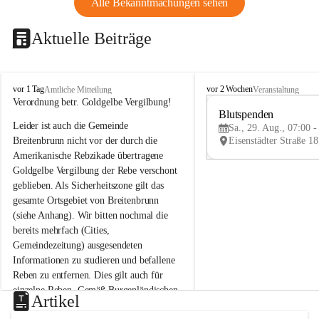
Alle Bekanntmachungen sehen
Aktuelle Beiträge
B
B
vor 1 Tag
vor 2 Wochen
Amtliche Mitteilung
Veranstaltung
r
r
Verordnung betr. Goldgelbe Vergilbung!
e
e
Blutspenden
Leider ist auch die Gemeinde 
i
i
Sa., 29. Aug., 07:00 -
t
t
Breitenbrunn nicht vor der durch die 
e
e
Amerikanische Rebzikade übertragene 
n
n
Goldgelbe Vergilbung der Rebe verschont 
b
b
geblieben. Als Sicherheitszone gilt das 
r
r
gesamte Ortsgebiet von Breitenbrunn 
u
u
(siehe Anhang). Wir bitten nochmal die 
n
n
n
n
bereits mehrfach (Cities, 
a
a
Gemeindezeitung) ausgesendeten 
m
m
Informationen zu studieren und befallene 
N
N
Reben zu entfernen. Dies gilt auch für 
e
e
einzelne Reben. Gemäß Burgenländischen 
u
u
Artikel
Weinbaugesetz sind nicht gepflegte oder 
s
s