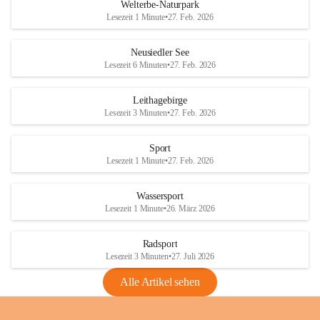
i
i
unzulässige Weingärten zu roden! Bitte 
Welterbe-Naturpark
e
e
helfen wir zusammen um unsere Winzer 
Lesezeit 1 Minute
•
27. Feb. 2026
d
d
vor den prognostizierten Ernteausfällen 
l
l
und den daraus folgenden wirtschaftlichen 
e
e
Neusiedler See
Schäden zu bewahren.
r
r
Lesezeit 6 Minuten
•
27. Feb. 2026
S
S
Verordnungen
e
e
Leithagebirge
04.08.2026
e
e
Lesezeit 3 Minuten
•
27. Feb. 2026
Maßnahmen zur Bekämpfung
der Goldgelben Vergilbung der
Sport
Rebe und der Amerikanischen
Lesezeit 1 Minute
•
27. Feb. 2026
Rebzikade
Anhang VBl. EU Nr. 18
Wassersport
_2026
Lesezeit 1 Minute
•
26. März 2026
1 Seite
•
1,4 MB
Radsport
VBl. EU Nr. 18_2026
Lesezeit 3 Minuten
•
27. Juli 2026
2 Seiten
•
2,1 MB
Alle Artikel sehen