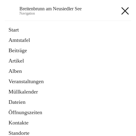
Breitenbrunn am Neusiedler See
Navigation
Breitenbrunn am Neusiedler See
Start
Amtstafel
Formulare
Beiträge
18 Schnellzugriffe
Artikel
Gemeindeservice
7 Schnellzugriffe
Alben
Veranstaltungen
+7
Müllkalender
Dateien
Öffnungszeiten
Kontakte
Hauptadresse
Standorte