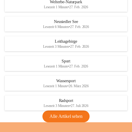
i
i
unzulässige Weingärten zu roden! Bitte 
Welterbe-Naturpark
e
e
helfen wir zusammen um unsere Winzer 
Lesezeit 1 Minute
•
27. Feb. 2026
d
d
vor den prognostizierten Ernteausfällen 
l
l
und den daraus folgenden wirtschaftlichen 
e
e
Neusiedler See
Schäden zu bewahren.
r
r
Lesezeit 6 Minuten
•
27. Feb. 2026
S
S
Verordnungen
e
e
Leithagebirge
04.08.2026
e
e
Lesezeit 3 Minuten
•
27. Feb. 2026
Maßnahmen zur Bekämpfung
der Goldgelben Vergilbung der
Sport
Rebe und der Amerikanischen
Lesezeit 1 Minute
•
27. Feb. 2026
Rebzikade
Anhang VBl. EU Nr. 18
Wassersport
_2026
Lesezeit 1 Minute
•
26. März 2026
1 Seite
•
1,4 MB
Radsport
VBl. EU Nr. 18_2026
Lesezeit 3 Minuten
•
27. Juli 2026
2 Seiten
•
2,1 MB
Alle Artikel sehen