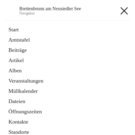
Breitenbrunn am Neusiedler See
Navigation
Breitenbrunn am Neusiedler See
Start
Amtstafel
Formulare
Beiträge
18 Schnellzugriffe
Artikel
Gemeindeservice
7 Schnellzugriffe
Alben
Veranstaltungen
+7
Müllkalender
Dateien
Öffnungszeiten
Kontakte
Hauptadresse
Standorte