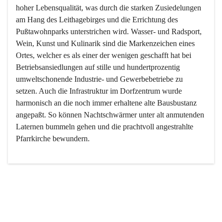
hoher Lebensqualität, was durch die starken Zusiedelungen 
am Hang des Leithagebirges und die Errichtung des 
Pußtawohnparks unterstrichen wird. Wasser- und Radsport, 
Wein, Kunst und Kulinarik sind die Markenzeichen eines 
Ortes, welcher es als einer der wenigen geschafft hat bei 
Betriebsansiedlungen auf stille und hundertprozentig 
umweltschonende Industrie- und Gewerbebetriebe zu 
setzen. Auch die Infrastruktur im Dorfzentrum wurde 
harmonisch an die noch immer erhaltene alte Bausbustanz 
angepaßt. So können Nachtschwärmer unter alt anmutenden 
Laternen bummeln gehen und die prachtvoll angestrahlte 
Pfarrkirche bewundern.

Der Weinbau dominert heute nicht mehr, ist aber integrativer 
Bestandteil der Kultur des Ortes, da man hier schon lange 
von Massenweinbau auf Qualitätsweinbau umgestellt hat. 
So ist es auch nicht verwunderlich, dass eines der historisch 
wertvollsten Gebäude die Ortsvinothek beherbergt und dass 
der Kellering ein beliebtes Ziel darstellt.
