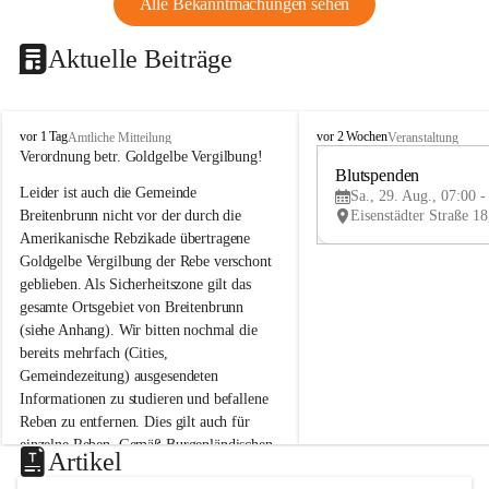
Alle Bekanntmachungen sehen
Aktuelle Beiträge
B
B
vor 1 Tag
vor 2 Wochen
Amtliche Mitteilung
Veranstaltung
r
r
Verordnung betr. Goldgelbe Vergilbung!
e
e
Blutspenden
Leider ist auch die Gemeinde 
i
i
Sa., 29. Aug., 07:00 -
t
t
Breitenbrunn nicht vor der durch die 
e
e
Amerikanische Rebzikade übertragene 
n
n
Goldgelbe Vergilbung der Rebe verschont 
b
b
geblieben. Als Sicherheitszone gilt das 
r
r
gesamte Ortsgebiet von Breitenbrunn 
u
u
(siehe Anhang). Wir bitten nochmal die 
n
n
n
n
bereits mehrfach (Cities, 
a
a
Gemeindezeitung) ausgesendeten 
m
m
Informationen zu studieren und befallene 
N
N
Reben zu entfernen. Dies gilt auch für 
e
e
einzelne Reben. Gemäß Burgenländischen 
u
u
Artikel
Weinbaugesetz sind nicht gepflegte oder 
s
s