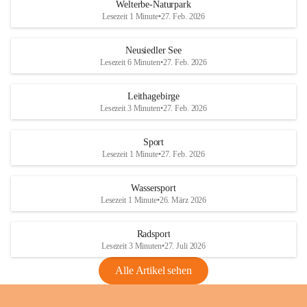
i
i
unzulässige Weingärten zu roden! Bitte 
Welterbe-Naturpark
e
e
helfen wir zusammen um unsere Winzer 
Lesezeit 1 Minute
•
27. Feb. 2026
d
d
vor den prognostizierten Ernteausfällen 
l
l
und den daraus folgenden wirtschaftlichen 
e
e
Neusiedler See
Schäden zu bewahren.
r
r
Lesezeit 6 Minuten
•
27. Feb. 2026
S
S
Verordnungen
e
e
Leithagebirge
04.08.2026
e
e
Lesezeit 3 Minuten
•
27. Feb. 2026
Maßnahmen zur Bekämpfung
der Goldgelben Vergilbung der
Sport
Rebe und der Amerikanischen
Lesezeit 1 Minute
•
27. Feb. 2026
Rebzikade
Anhang VBl. EU Nr. 18
Wassersport
_2026
Lesezeit 1 Minute
•
26. März 2026
1 Seite
•
1,4 MB
Radsport
VBl. EU Nr. 18_2026
Lesezeit 3 Minuten
•
27. Juli 2026
2 Seiten
•
2,1 MB
Alle Artikel sehen