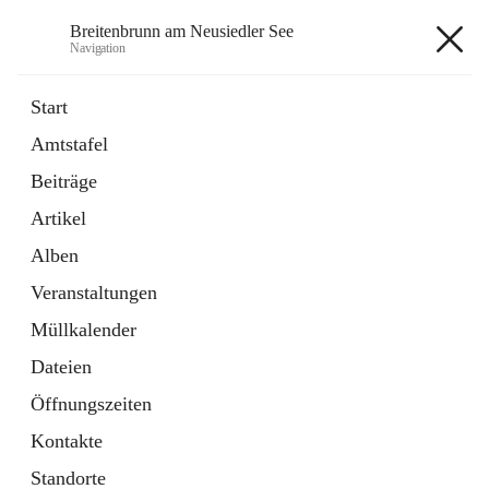
Breitenbrunn am Neusiedler See
Navigation
Breitenbrunn am Neusiedler See
Start
Amtstafel
Formulare
Beiträge
18 Schnellzugriffe
Artikel
Gemeindeservice
7 Schnellzugriffe
Alben
Veranstaltungen
+7
Müllkalender
Dateien
Öffnungszeiten
Kontakte
Hauptadresse
Standorte