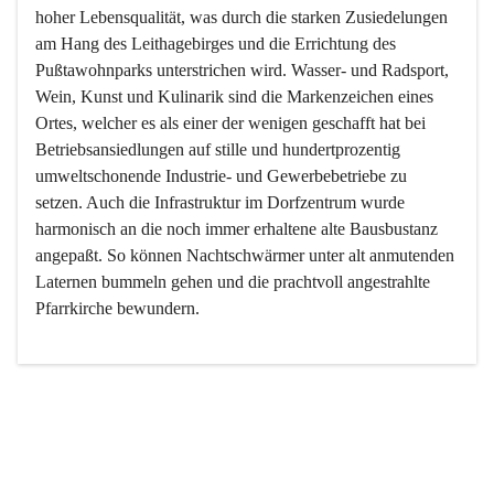
hoher Lebensqualität, was durch die starken Zusiedelungen 
am Hang des Leithagebirges und die Errichtung des 
Pußtawohnparks unterstrichen wird. Wasser- und Radsport, 
Wein, Kunst und Kulinarik sind die Markenzeichen eines 
Ortes, welcher es als einer der wenigen geschafft hat bei 
Betriebsansiedlungen auf stille und hundertprozentig 
umweltschonende Industrie- und Gewerbebetriebe zu 
setzen. Auch die Infrastruktur im Dorfzentrum wurde 
harmonisch an die noch immer erhaltene alte Bausbustanz 
angepaßt. So können Nachtschwärmer unter alt anmutenden 
Laternen bummeln gehen und die prachtvoll angestrahlte 
Pfarrkirche bewundern.

Der Weinbau dominert heute nicht mehr, ist aber integrativer 
Bestandteil der Kultur des Ortes, da man hier schon lange 
von Massenweinbau auf Qualitätsweinbau umgestellt hat. 
So ist es auch nicht verwunderlich, dass eines der historisch 
wertvollsten Gebäude die Ortsvinothek beherbergt und dass 
der Kellering ein beliebtes Ziel darstellt.
