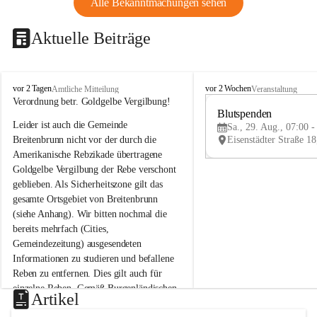
Alle Bekanntmachungen sehen
Aktuelle Beiträge
B
B
vor 2 Tagen
vor 2 Wochen
Amtliche Mitteilung
Veranstaltung
r
r
Verordnung betr. Goldgelbe Vergilbung!
e
e
Blutspenden
Leider ist auch die Gemeinde 
i
i
Sa., 29. Aug., 07:00 -
t
t
Breitenbrunn nicht vor der durch die 
e
e
Amerikanische Rebzikade übertragene 
n
n
Goldgelbe Vergilbung der Rebe verschont 
b
b
geblieben. Als Sicherheitszone gilt das 
r
r
gesamte Ortsgebiet von Breitenbrunn 
u
u
(siehe Anhang). Wir bitten nochmal die 
n
n
n
n
bereits mehrfach (Cities, 
a
a
Gemeindezeitung) ausgesendeten 
m
m
Informationen zu studieren und befallene 
N
N
Reben zu entfernen. Dies gilt auch für 
e
e
einzelne Reben. Gemäß Burgenländischen 
u
u
Artikel
Weinbaugesetz sind nicht gepflegte oder 
s
s