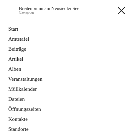
Breitenbrunn am Neusiedler See
Navigation
Breitenbrunn am Neusiedler See
Start
Amtstafel
Formulare
Beiträge
18 Schnellzugriffe
Artikel
Gemeindeservice
7 Schnellzugriffe
Alben
Veranstaltungen
+7
Müllkalender
Dateien
Öffnungszeiten
Kontakte
Hauptadresse
Standorte