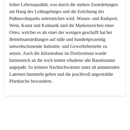
hoher Lebensqualität, was durch die starken Zusiedelungen 
am Hang des Leithagebirges und die Errichtung des 
Pußtawohnparks unterstrichen wird. Wasser- und Radsport, 
Wein, Kunst und Kulinarik sind die Markenzeichen eines 
Ortes, welcher es als einer der wenigen geschafft hat bei 
Betriebsansiedlungen auf stille und hundertprozentig 
umweltschonende Industrie- und Gewerbebetriebe zu 
setzen. Auch die Infrastruktur im Dorfzentrum wurde 
harmonisch an die noch immer erhaltene alte Bausbustanz 
angepaßt. So können Nachtschwärmer unter alt anmutenden 
Laternen bummeln gehen und die prachtvoll angestrahlte 
Pfarrkirche bewundern.

Der Weinbau dominert heute nicht mehr, ist aber integrativer 
Bestandteil der Kultur des Ortes, da man hier schon lange 
von Massenweinbau auf Qualitätsweinbau umgestellt hat. 
So ist es auch nicht verwunderlich, dass eines der historisch 
wertvollsten Gebäude die Ortsvinothek beherbergt und dass 
der Kellering ein beliebtes Ziel darstellt.
