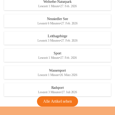
i
i
unzulässige Weingärten zu roden! Bitte 
Welterbe-Naturpark
e
e
helfen wir zusammen um unsere Winzer 
Lesezeit 1 Minute
•
27. Feb. 2026
d
d
vor den prognostizierten Ernteausfällen 
l
l
und den daraus folgenden wirtschaftlichen 
e
e
Neusiedler See
Schäden zu bewahren.
r
r
Lesezeit 6 Minuten
•
27. Feb. 2026
S
S
Verordnungen
e
e
Leithagebirge
04.08.2026
e
e
Lesezeit 3 Minuten
•
27. Feb. 2026
Maßnahmen zur Bekämpfung
der Goldgelben Vergilbung der
Sport
Rebe und der Amerikanischen
Lesezeit 1 Minute
•
27. Feb. 2026
Rebzikade
Anhang VBl. EU Nr. 18
Wassersport
_2026
Lesezeit 1 Minute
•
26. März 2026
1 Seite
•
1,4 MB
Radsport
VBl. EU Nr. 18_2026
Lesezeit 3 Minuten
•
27. Juli 2026
2 Seiten
•
2,1 MB
Alle Artikel sehen