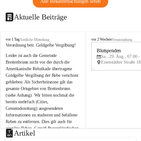
Alle Bekanntmachungen sehen
Aktuelle Beiträge
B
B
vor 1 Tag
vor 2 Wochen
Amtliche Mitteilung
Veranstaltung
r
r
Verordnung betr. Goldgelbe Vergilbung!
e
e
Blutspenden
Leider ist auch die Gemeinde 
i
i
Sa., 29. Aug., 07:00 -
t
t
Breitenbrunn nicht vor der durch die 
e
e
Amerikanische Rebzikade übertragene 
n
n
Goldgelbe Vergilbung der Rebe verschont 
b
b
geblieben. Als Sicherheitszone gilt das 
r
r
gesamte Ortsgebiet von Breitenbrunn 
u
u
(siehe Anhang). Wir bitten nochmal die 
n
n
n
n
bereits mehrfach (Cities, 
a
a
Gemeindezeitung) ausgesendeten 
m
m
Informationen zu studieren und befallene 
N
N
Reben zu entfernen. Dies gilt auch für 
e
e
einzelne Reben. Gemäß Burgenländischen 
u
u
Artikel
Weinbaugesetz sind nicht gepflegte oder 
s
s